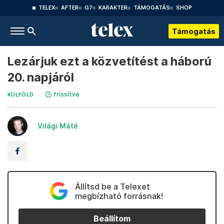
TELEX
AFTER
G7
KARAKTER
TÁMOGATÁS
SHOP
Támogatás
Lezárjuk ezt a közvetítést a háború
20. napjáról
frissítve
KÜLFÖLD
Világi Máté
Állítsd be a Telexet
megbízható forrásnak!
Beállítom