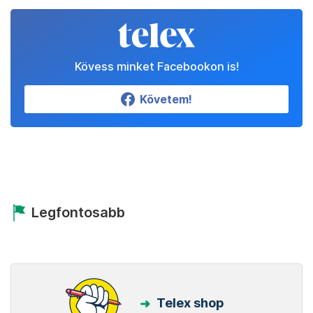
Kövess minket Facebookon is!
Követem!
Legfontosabb
Telex shop