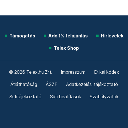
Támogatás
Adó 1% felajánlás
Hírlevelek
Telex Shop
© 2026 Telex.hu Zrt.
Impresszum
Etikai kódex
Átláthatóság
ÁSZF
Adatkezelési tájékoztató
Sütitájékoztató
Süti beállítások
Szabályzatok
Kommentelési szabályzat
Telex Sales