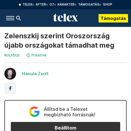
TELEX
AFTER
G7
KARAKTER
TÁMOGATÁS
SHOP
Támogatás
Zelenszkij szerint Oroszország
újabb országokat támadhat meg
frissítve
KÜLFÖLD
Hanula Zsolt
Állítsd be a Telexet
megbízható forrásnak!
Beállítom