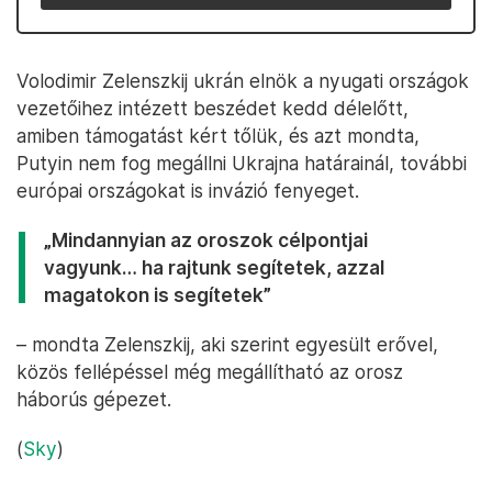
Volodimir Zelenszkij ukrán elnök a nyugati országok
vezetőihez intézett beszédet kedd délelőtt,
amiben támogatást kért tőlük, és azt mondta,
Putyin nem fog megállni Ukrajna határainál, további
európai országokat is invázió fenyeget.
„Mindannyian az oroszok célpontjai
vagyunk… ha rajtunk segítetek, azzal
magatokon is segítetek”
– mondta Zelenszkij, aki szerint egyesült erővel,
közös fellépéssel még megállítható az orosz
háborús gépezet.
(
Sky
)