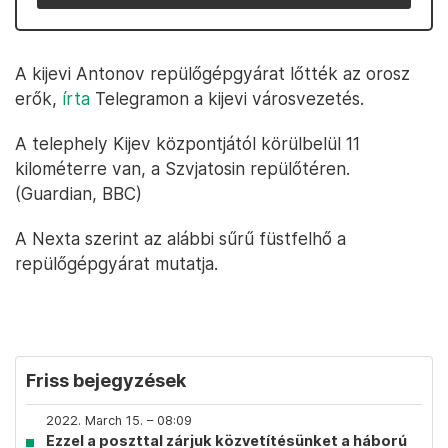
A kijevi Antonov repülőgépgyárat lőtték az orosz
erők,
írta
Telegramon a kijevi városvezetés.
A telephely Kijev központjától körülbelül 11
kilométerre van, a Szvjatosin repülőtéren.
(Guardian, BBC)
A Nexta szerint az alábbi sűrű füstfelhő a
repülőgépgyárat mutatja.
Friss bejegyzések
2022. March 15. – 08:09
Ezzel a poszttal zárjuk közvetítésünket a háború