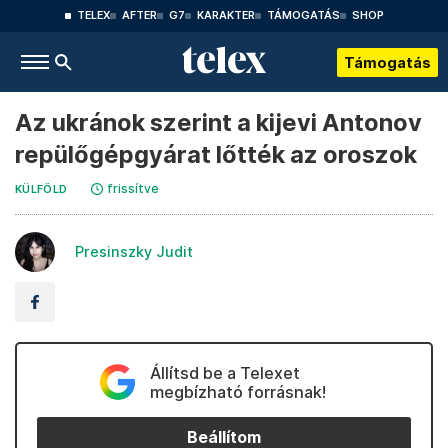
TELEX
AFTER
G7
KARAKTER
TÁMOGATÁS
SHOP
Támogatás
Az ukránok szerint a kijevi Antonov
repülőgépgyárat lőtték az oroszok
frissítve
KÜLFÖLD
Presinszky Judit
Állítsd be a Telexet
megbízható forrásnak!
Beállítom