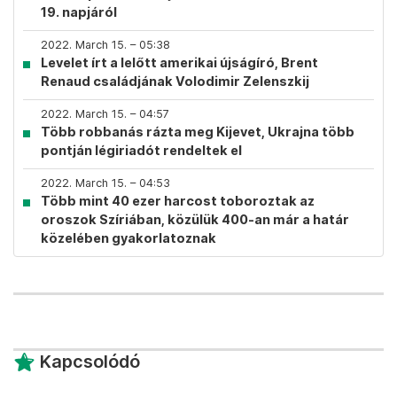
19. napjáról
2022. March 15. – 05:38
Levelet írt a lelőtt amerikai újságíró, Brent
Renaud családjának Volodimir Zelenszkij
2022. March 15. – 04:57
Több robbanás rázta meg Kijevet, Ukrajna több
pontján légiriadót rendeltek el
2022. March 15. – 04:53
Több mint 40 ezer harcost toboroztak az
oroszok Szíriában, közülük 400-an már a határ
közelében gyakorlatoznak
Kapcsolódó