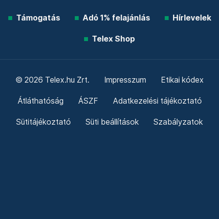
Támogatás
Adó 1% felajánlás
Hírlevelek
Telex Shop
© 2026 Telex.hu Zrt.
Impresszum
Etikai kódex
Átláthatóság
ÁSZF
Adatkezelési tájékoztató
Sütitájékoztató
Süti beállítások
Szabályzatok
Kommentelési szabályzat
Telex Sales