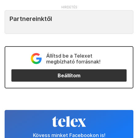
Partnereinktől
Állítsd be a Telexet
megbízható forrásnak!
Beállítom
Kövess minket Facebookon is!