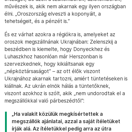
művészek is, akik nem akarnak egy ilyen országban
élni. „Oroszország elveszti a koponyáit, a
tehetségeit, és a pénzét is.”
És ez várhat azokra a régiókra is, amelyeket az
oroszok megszállnának Ukrajnában: Zelenszkij a
beszédben is kiemelte, hogy Donyeckhez és
Luhaszkhoz hasonlóan már Herszonban is
szervezkednek, hogy kikiáltsanak egy
„népköztársaságot” – az ott élők viszont
Ukrajnához akarnak tartozni, amiért tüntetéseken is
kiállnak. Az ukrán elnök hálás a tüntetőknek,
viszont azokhoz is szólt, akik „nem undorodtak el a
megszállókkal való párbeszédtől”:
„Ha valakit közülük megkísértettek a
megszállók ajánlatai, azzal a saját ítéletüket
írják alá. Az ítéletükkel pedig arra az útra