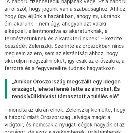
„A háború tizenhetedik napjának vége. Ez a háború
arról szól, hogy jogunk van a szabadsághoz. Ahhoz,
hogy úgy éljünk a hazánkban, ahogy mi, ukránok
élni akarunk – nem úgy, ahogyan azt valaki
elképzeli, ellentmondva az akaratunknak, a
természetünknek és a karakterünknek” – kezdte
beszédét Zelenszkij. Szerinte az oroszokban nincs
meg sem az erő, sem az elszántság ahhoz, hogy
sikerüljön megszállni őket, így csak az erőszakra, a
terrorra és a fegyvereikre tudnak hagyatkozni.
„Amikor Oroszország megszállt egy idegen
országot, lehetetlenné tette az álmokat. És
rendkívüli kihívást támasztott a túlélés elé”
– mondta az ukrán elnök. Zelenszkij kiemelte, hogy
a háború miatt Oroszország „elvágja magát a
világtól”, és nemcsak a nyugati cégek hagyják el az
országot, de azok a szakemberek, üzletemberek,