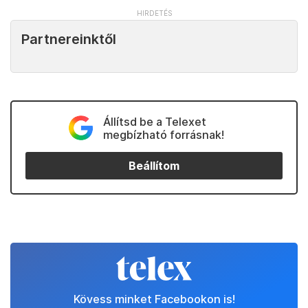
Partnereinktől
Állítsd be a Telexet
megbízható forrásnak!
Beállítom
Kövess minket Facebookon is!