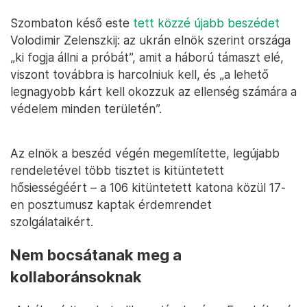
Szombaton késő este
tett közzé újabb beszédet
Volodimir Zelenszkij: az ukrán elnök szerint országa
„ki fogja állni a próbát”, amit a háború támaszt elé,
viszont továbbra is harcolniuk kell, és „a lehető
legnagyobb kárt kell okozzuk az ellenség számára a
védelem minden területén”.
Az elnök a beszéd végén megemlítette, legújabb
rendeletével több tisztet is kitüntetett
hősiességéért – a 106 kitüntetett katona közül 17-
en posztumusz kaptak érdemrendet
szolgálataikért.
Nem bocsátanak meg a
kollaboránsoknak