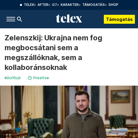
TELEX
AFTER
G7
KARAKTER
TÁMOGATÁS
SHOP
Támogatás
Zelenszkij: Ukrajna nem fog
megbocsátani sem a
megszállóknak, sem a
kollaboránsoknak
frissítve
KÜLFÖLD