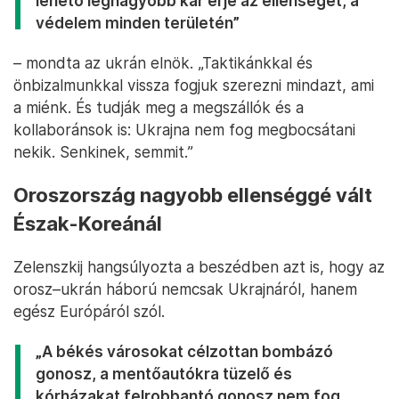
lehető legnagyobb kár érje az ellenséget, a
védelem minden területén”
– mondta az ukrán elnök. „Taktikánkkal és
önbizalmunkkal vissza fogjuk szerezni mindazt, ami
a miénk. És tudják meg a megszállók és a
kollaboránsok is: Ukrajna nem fog megbocsátani
nekik. Senkinek, semmit.”
Oroszország nagyobb ellenséggé vált
Észak-Koreánál
Zelenszkij hangsúlyozta a beszédben azt is, hogy az
orosz–ukrán háború nemcsak Ukrajnáról, hanem
egész Európáról szól.
„A békés városokat célzottan bombázó
gonosz, a mentőautókra tüzelő és
kórházakat felrobbantó gonosz nem fog