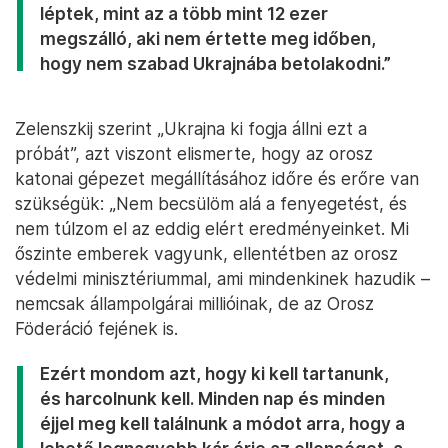
léptek, mint az a több mint 12 ezer
megszálló, aki nem értette meg időben,
hogy nem szabad Ukrajnába betolakodni.”
Zelenszkij szerint „Ukrajna ki fogja állni ezt a
próbát”, azt viszont elismerte, hogy az orosz
katonai gépezet megállításához időre és erőre van
szükségük: „Nem becsülöm alá a fenyegetést, és
nem túlzom el az eddig elért eredményeinket. Mi
őszinte emberek vagyunk, ellentétben az orosz
védelmi minisztériummal, ami mindenkinek hazudik –
nemcsak állampolgárai millióinak, de az Orosz
Föderáció fejének is.
Ezért mondom azt, hogy ki kell tartanunk,
és harcolnunk kell. Minden nap és minden
éjjel meg kell találnunk a módot arra, hogy a