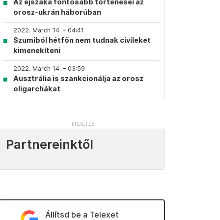
Az éjszaka fontosabb történései az
orosz-ukrán háborúban
2022. March 14. – 04:41
Szumiból hétfőn nem tudnak civileket
kimenekíteni
2022. March 14. – 03:59
Ausztrália is szankcionálja az orosz
oligarchákat
Partnereinktől
Állítsd be a Telexet