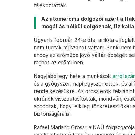
tájékoztatták.
Az atomerőmű dolgozói azért álltak
megállás nélkül dolgoznak, fizikailag
Ugyanis február 24-e óta, amióta elfoglal
nem tudtak műszakot váltani. Senki nem bi
ahogy az erőműbe jövő váltás épségét se
ragadt az erőműben.
Nagyjából egy hete a munkások
arról szá
és a gyógyszer, napi egyszer ettek, és áll
rendelkezésükre. Az orosz erők felajánlot
ukránok visszautasították, mondván, csa
aggódtak, hogy lelkileg tönkreteszi őket
biztonságára is.
Rafael Mariano Grossi, a NAÜ főigazgatój
amely lehetővé tenné az ügynökség számá