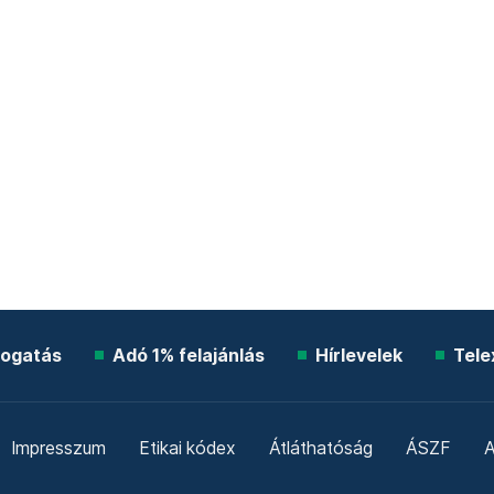
ogatás
Adó 1% felajánlás
Hírlevelek
Tele
Impresszum
Etikai kódex
Átláthatóság
ÁSZF
A