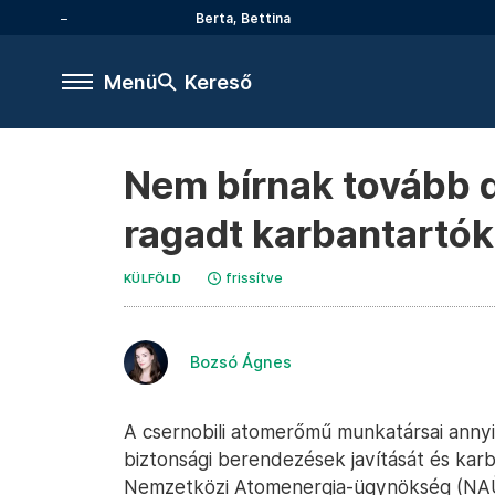
Berta, Bettina
Menü
Kereső
Nem bírnak tovább 
ragadt karbantartók
frissítve
KÜLFÖLD
Bozsó Ágnes
A csernobili atomerőmű munkatársai anny
biztonsági berendezések javítását és kar
Nemzetközi Atomenergia-ügynökség (NAÜ)