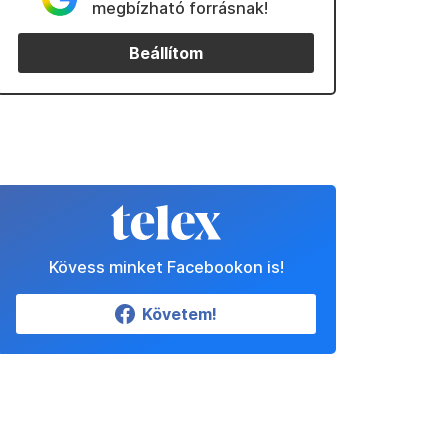
megbízható forrásnak!
Beállítom
Kövess minket Facebookon is!
Követem!