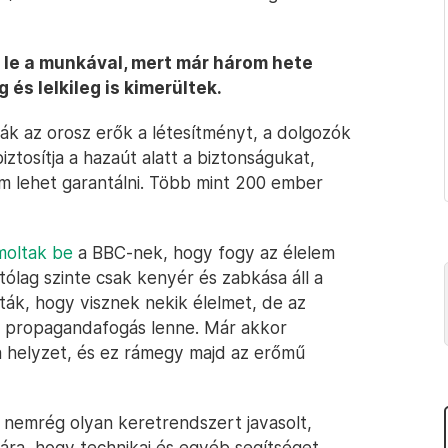
 le a munkával, mert már három hete
 és lelkileg is kimerültek.
ták az orosz erők a létesítményt, a dolgozók
ztosítja a hazaút alatt a biztonságukat,
m lehet garantálni. Több mint 200 ember
moltak be
a BBC-nek, hogy fogy az élelem
ítólag szinte csak kenyér és zabkása áll a
ták, hogy visznek nekik élelmet, de az
k propagandafogás lenne. Már akkor
 a helyzet, és ez rámegy majd az erőmű
a nemrég olyan keretrendszert javasolt,
ra, hogy technikai és egyéb segítséget