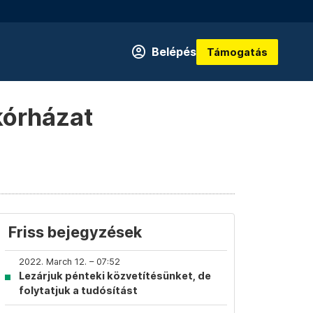
Belépés
Támogatás
kórházat
Friss bejegyzések
2022. March 12. – 07:52
Lezárjuk pénteki közvetítésünket, de
folytatjuk a tudósítást