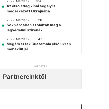
2022. March 12. – 07:14
Az első adag kínai segély is
megérkezett Ukrajnába
2022. March 12. – 06:28
Sok városban szólaltak meg a
légvédelmi szirénák
2022. March 12. – 05:47
Megérkeztek Guatemala első ukrán
menekültjei
Partnereinktől