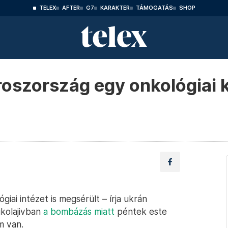
TELEX
AFTER
G7
KARAKTER
TÁMOGATÁS
SHOP
oszország egy onkológiai 
iai intézet is megsérült – írja ukrán
ikolajivban
a bombázás miatt
péntek este
om van.