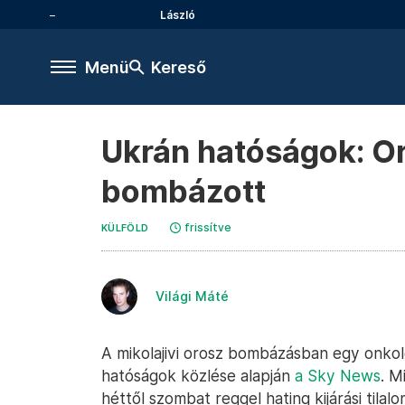
László
Menü
Kereső
Ukrán hatóságok: Or
bombázott
frissítve
KÜLFÖLD
Világi Máté
A mikolajivi orosz bombázásban egy onkológ
hatóságok közlése alapján
a Sky News
. M
héttől szombat reggel hating kijárási tilal