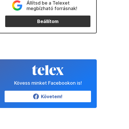
Állítsd be a Telexet
megbízható forrásnak!
Beállítom
Kövess minket Facebookon is!
Követem!