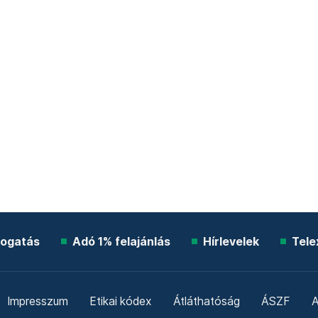
ogatás
Adó 1% felajánlás
Hírlevelek
Tele
Impresszum
Etikai kódex
Átláthatóság
ÁSZF
A