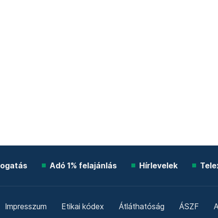
ogatás
Adó 1% felajánlás
Hírlevelek
Tele
Impresszum
Etikai kódex
Átláthatóság
ÁSZF
A