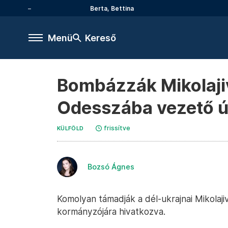
Berta, Bettina
Menü
Kereső
Bombázzák Mikolaji
Odesszába vezető ú
frissítve
KÜLFÖLD
Bozsó Ágnes
Komolyan támadják a dél-ukrajnai Mikolajiv
kormányzójára hivatkozva.