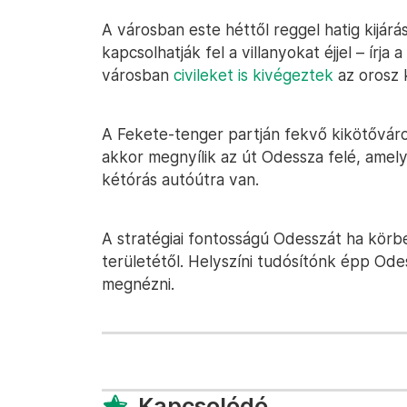
A városban este héttől reggel hatig kijárá
kapcsolhatják fel a villanyokat éjjel – írja a
városban
civileket is kivégeztek
az orosz 
A Fekete-tenger partján fekvő kikötőváros
akkor megnyílik az út Odessza felé, amely
kétórás autóútra van.
A stratégiai fontosságú Odesszát ha körbe
területétől. Helyszíni tudósítónk épp Ode
megnézni.
Kapcsolódó