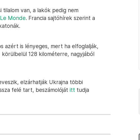
si tilalom van, a lakók pedig nem
Le Monde
. Francia sajtóhírek szerint a
katonák.
 azért is lényeges, mert ha elfoglalják,
 körülbelül 128 kilométerre, nagyjából
veszik, elzárhatják Ukrajna többi
ssza felé tart, beszámolóját
itt
tudja