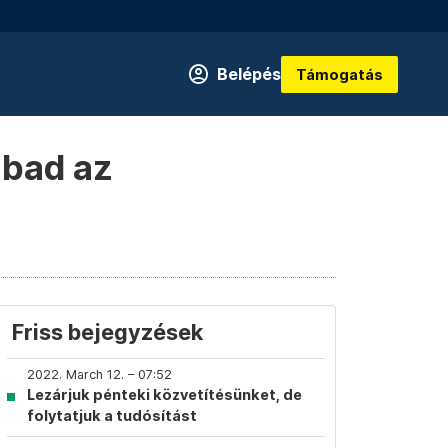
Belépés
Támogatás
abad az
Friss bejegyzések
2022. March 12. – 07:52
Lezárjuk pénteki közvetítésünket, de
folytatjuk a tudósítást