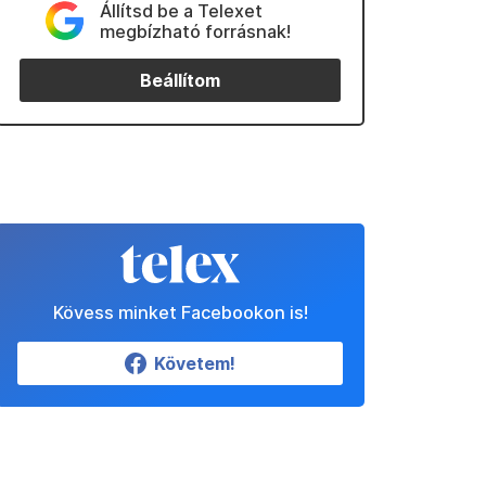
Állítsd be a Telexet
megbízható forrásnak!
Beállítom
Kövess minket Facebookon is!
Követem!