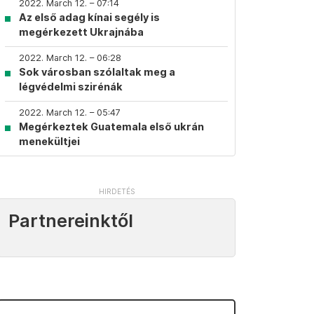
2022. March 12. – 07:14
Az első adag kínai segély is
megérkezett Ukrajnába
2022. March 12. – 06:28
Sok városban szólaltak meg a
légvédelmi szirénák
2022. March 12. – 05:47
Megérkeztek Guatemala első ukrán
menekültjei
Partnereinktől