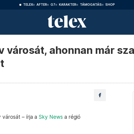
TELEX
AFTER
G7
KARAKTER
TÁMOGATÁS
SHOP
v városát, ahonnan már sz
t
 városát – írja a
Sky News
a régió