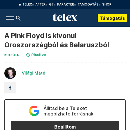
TELEX
AFTER
G7
KARAKTER
TÁMOGATÁS
SHOP
Támogatás
A Pink Floyd is kivonul
Oroszországból és Belaruszból
frissítve
KÜLFÖLD
Világi Máté
Állítsd be a Telexet
megbízható forrásnak!
Beállítom