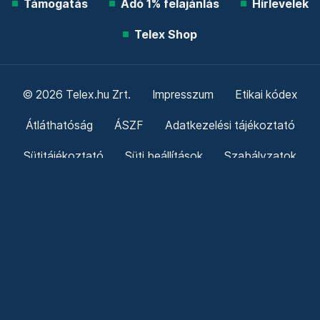
Támogatás
Adó 1% felajánlás
Hírlevelek
Telex Shop
© 2026 Telex.hu Zrt.
Impresszum
Etikai kódex
Átláthatóság
ÁSZF
Adatkezelési tájékoztató
Sütitájékoztató
Süti beállítások
Szabályzatok
Kommentelési szabályzat
Telex Sales