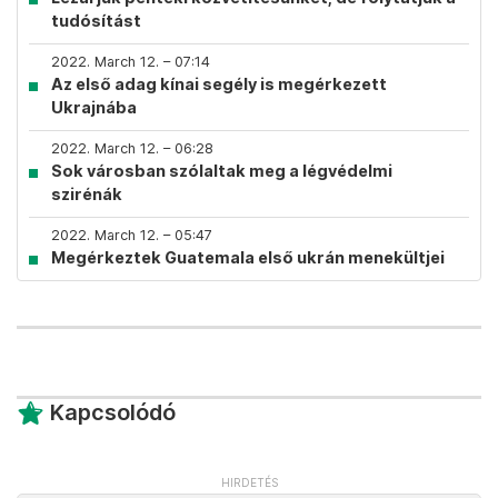
tudósítást
2022. March 12. – 07:14
Az első adag kínai segély is megérkezett
Ukrajnába
2022. March 12. – 06:28
Sok városban szólaltak meg a légvédelmi
szirénák
2022. March 12. – 05:47
Megérkeztek Guatemala első ukrán menekültjei
Kapcsolódó