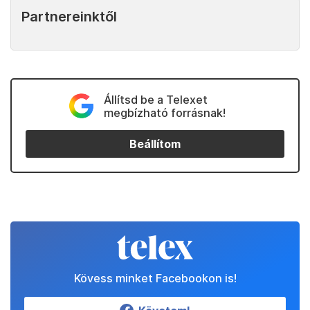
Partnereinktől
Állítsd be a Telexet
megbízható forrásnak!
Beállítom
Kövess minket Facebookon is!