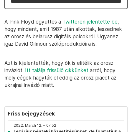
A Pink Floyd együttes a
Twitteren jelentette be
,
hogy mindent, amit 1987 után alkottak, leszednek
az orosz és belarusz digitális polcokról. Ugyanez
igaz David Gilmour szólóprodukcióira is.
Azt is kijelentették, hogy ők is elítélik az orosz
inváziót.
Itt találja frissülő cikkünket
arról, hogy
mely cégek hagyták el eddig az orosz piacot az
ukrajnai invázió miatt.
Friss bejegyzések
2022. March 12. – 07:52
Lezárjuk pénteki közvetítésünket, de folytatjuk a