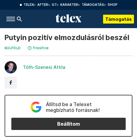
TELEX
AFTER
G7
KARAKTER
TÁMOGATÁS
SHOP
Támogatás
Putyin pozitív elmozdulásról beszél
frissítve
KÜLFÖLD
Tóth-Szenesi Attila
Állítsd be a Telexet
megbízható forrásnak!
Beállítom