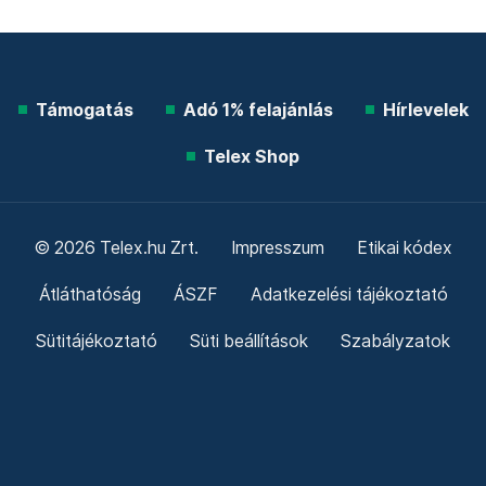
Támogatás
Adó 1% felajánlás
Hírlevelek
Telex Shop
© 2026 Telex.hu Zrt.
Impresszum
Etikai kódex
Átláthatóság
ÁSZF
Adatkezelési tájékoztató
Sütitájékoztató
Süti beállítások
Szabályzatok
Kommentelési szabályzat
Telex Sales