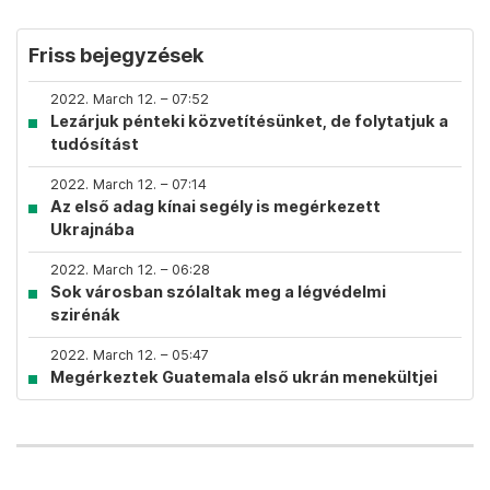
Friss bejegyzések
2022. March 12. – 07:52
Lezárjuk pénteki közvetítésünket, de folytatjuk a
tudósítást
2022. March 12. – 07:14
Az első adag kínai segély is megérkezett
Ukrajnába
2022. March 12. – 06:28
Sok városban szólaltak meg a légvédelmi
szirénák
2022. March 12. – 05:47
Megérkeztek Guatemala első ukrán menekültjei