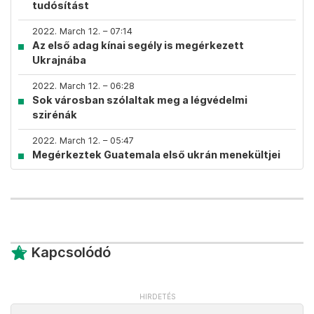
tudósítást
2022. March 12. – 07:14
Az első adag kínai segély is megérkezett
Ukrajnába
2022. March 12. – 06:28
Sok városban szólaltak meg a légvédelmi
szirénák
2022. March 12. – 05:47
Megérkeztek Guatemala első ukrán menekültjei
Kapcsolódó