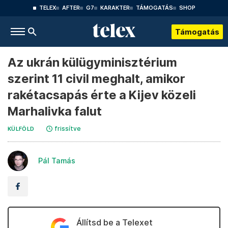
TELEX
AFTER
G7
KARAKTER
TÁMOGATÁS
SHOP
Támogatás
Az ukrán külügyminisztérium
szerint 11 civil meghalt, amikor
rakétacsapás érte a Kijev közeli
Marhalivka falut
frissítve
KÜLFÖLD
Pál Tamás
Állítsd be a Telexet