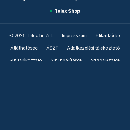
Telex Shop
© 2026 Telex.hu Zrt.
Impresszum
Etikai kódex
Átláthatóság
ÁSZF
Adatkezelési tájékoztató
Sütitájékoztató
Süti beállítások
Szabályzatok
Kommentelési szabályzat
Telex Sales