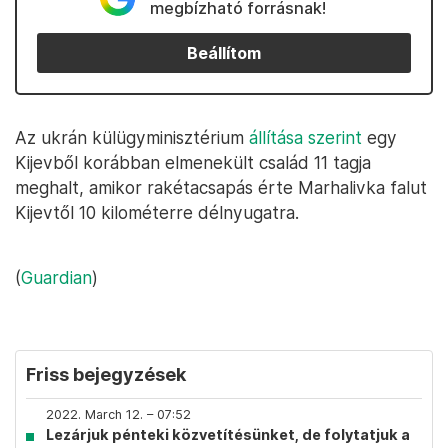
megbízható forrásnak!
Beállítom
Az ukrán külügyminisztérium
állítása szerint
egy
Kijevből korábban elmenekült család 11 tagja
meghalt, amikor rakétacsapás érte Marhalivka falut
Kijevtől 10 kilométerre délnyugatra.
(
Guardian
)
Friss bejegyzések
2022. March 12. – 07:52
Lezárjuk pénteki közvetítésünket, de folytatjuk a