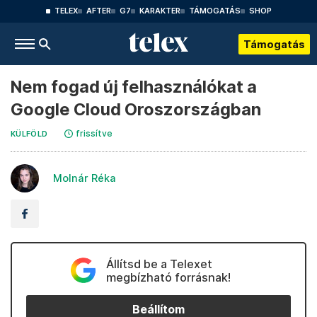
TELEX
AFTER
G7
KARAKTER
TÁMOGATÁS
SHOP
Támogatás
Nem fogad új felhasználókat a
Google Cloud Oroszországban
frissítve
KÜLFÖLD
Molnár Réka
Állítsd be a Telexet
megbízható forrásnak!
Beállítom