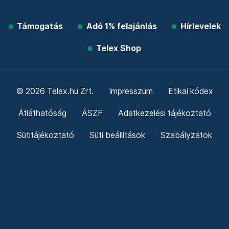
Támogatás
Adó 1% felajánlás
Hírlevelek
Telex Shop
© 2026 Telex.hu Zrt.
Impresszum
Etikai kódex
Átláthatóság
ÁSZF
Adatkezelési tájékoztató
Sütitájékoztató
Süti beállítások
Szabályzatok
Kommentelési szabályzat
Telex Sales