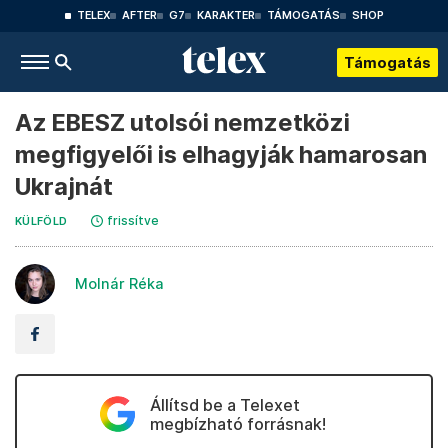
TELEX
AFTER
G7
KARAKTER
TÁMOGATÁS
SHOP
Támogatás
Az EBESZ utolsói nemzetközi
megfigyelői is elhagyják hamarosan
Ukrajnát
frissítve
KÜLFÖLD
Molnár Réka
Állítsd be a Telexet
megbízható forrásnak!