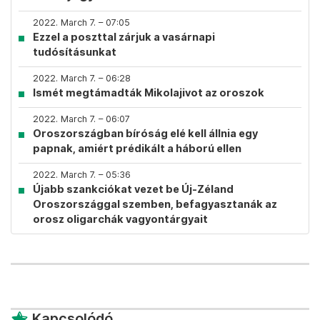
2022. March 7. – 07:05
Ezzel a poszttal zárjuk a vasárnapi
tudósításunkat
2022. March 7. – 06:28
Ismét megtámadták Mikolajivot az oroszok
2022. March 7. – 06:07
Oroszországban bíróság elé kell állnia egy
papnak, amiért prédikált a háború ellen
2022. March 7. – 05:36
Újabb szankciókat vezet be Új-Zéland
Oroszországgal szemben, befagyasztanák az
orosz oligarchák vagyontárgyait
Kapcsolódó