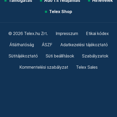
Támogatás
Adó 1% felajánlás
Hírlevelek
Telex Shop
© 2026 Telex.hu Zrt.
Impresszum
Etikai kódex
Átláthatóság
ÁSZF
Adatkezelési tájékoztató
Sütitájékoztató
Süti beállítások
Szabályzatok
Kommentelési szabályzat
Telex Sales