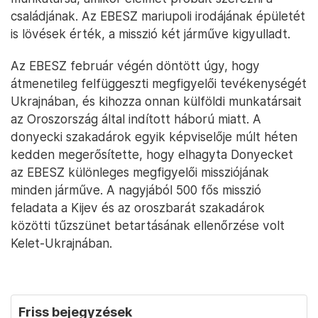
családjának. Az EBESZ mariupoli irodájának épületét
is lövések érték, a misszió két járműve kigyulladt.
Az EBESZ február végén döntött úgy, hogy
átmenetileg felfüggeszti megfigyelői tevékenységét
Ukrajnában, és kihozza onnan külföldi munkatársait
az Oroszország által indított háború miatt. A
donyecki szakadárok egyik képviselője múlt héten
kedden megerősítette, hogy elhagyta Donyecket
az EBESZ különleges megfigyelői missziójának
minden járműve. A nagyjából 500 fős misszió
feladata a Kijev és az oroszbarát szakadárok
közötti tűzszünet betartásának ellenőrzése volt
Kelet-Ukrajnában.
Friss bejegyzések