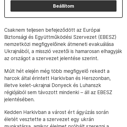
Beállítom
Csaknem teljesen befejeződött az Európai
Biztonsági és Együttműködési Szervezet (EBESZ)
nemzetközi megfigyelőinek átmeneti evakuálása
Ukrajnából, a misszió vezetői is hamarosan elhagyják
az országot a szervezet jelentése szerint.
Múlt hét elején még több megfigyelő rekedt a
harcok által érintett Harkivban és Herszonban,
illetve kelet-ukrajnai Donyeck és Luhanszk
régiójából sem távozott mindenki – áll az EBESZ
jelentésében.
Kedden Harkivban a várost ért ágyúzás során
életét vesztette a szervezet egy ukrán
munkatársa, amikor élelmet próbált szerezni a