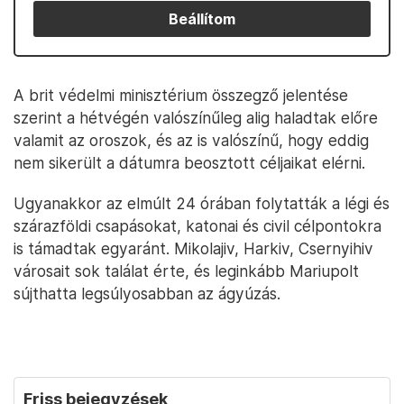
Beállítom
A brit védelmi minisztérium összegző jelentése
szerint a hétvégén valószínűleg alig haladtak előre
valamit az oroszok, és az is valószínű, hogy eddig
nem sikerült a dátumra beosztott céljaikat elérni.
Ugyanakkor az elmúlt 24 órában folytatták a légi és
szárazföldi csapásokat, katonai és civil célpontokra
is támadtak egyaránt. Mikolajiv, Harkiv, Csernyihiv
városait sok találat érte, és leginkább Mariupolt
sújthatta legsúlyosabban az ágyúzás.
Friss bejegyzések