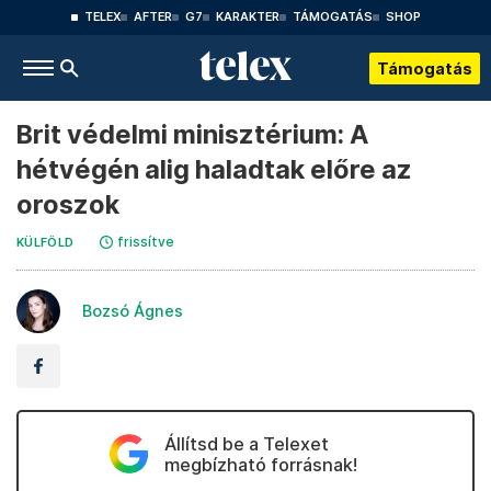
TELEX
AFTER
G7
KARAKTER
TÁMOGATÁS
SHOP
Támogatás
Brit védelmi minisztérium: A
hétvégén alig haladtak előre az
oroszok
frissítve
KÜLFÖLD
Bozsó Ágnes
Állítsd be a Telexet
megbízható forrásnak!