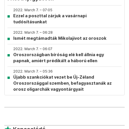
2022. March 7. – 07:05
Ezzel a poszttal zárjuk a vasárnapi
tudósításunkat
2022. March 7. – 06:28
Ismét megtámadták Mikolajivot az oroszok
2022. March 7. – 06:07
Oroszországban bíróság elé kell állnia egy
papnak, amiért prédikált a háború ellen
2022. March 7. – 05:36
Újabb szankciókat vezet be Új-Zéland
Oroszországgal szemben, befagyasztanák az
orosz oligarchák vagyontárgyait