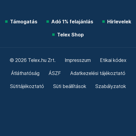
Támogatás
Adó 1% felajánlás
Hírlevelek
Telex Shop
© 2026 Telex.hu Zrt.
Impresszum
Etikai kódex
Átláthatóság
ÁSZF
Adatkezelési tájékoztató
Sütitájékoztató
Süti beállítások
Szabályzatok
Kommentelési szabályzat
Telex Sales