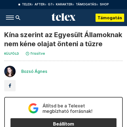
TELEX
AFTER
G7
KARAKTER
TÁMOGATÁS
SHOP
Támogatás
Kína szerint az Egyesült Államoknak
nem kéne olajat önteni a tűzre
frissítve
KÜLFÖLD
Bozsó Ágnes
Állítsd be a Telexet
megbízható forrásnak!
Beállítom