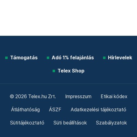
Támogatás
Adó 1% felajánlás
Hírlevelek
Telex Shop
© 2026 Telex.hu Zrt.
Impresszum
Etikai kódex
Átláthatóság
ÁSZF
Adatkezelési tájékoztató
Sütitájékoztató
Süti beállítások
Szabályzatok
Kommentelési szabályzat
Telex Sales