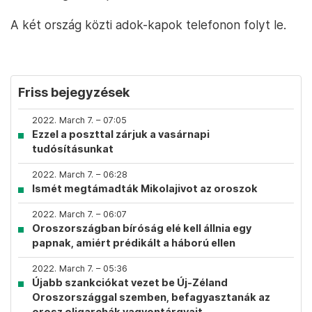
A két ország közti adok-kapok telefonon folyt le.
Friss bejegyzések
2022. March 7. – 07:05
Ezzel a poszttal zárjuk a vasárnapi
tudósításunkat
2022. March 7. – 06:28
Ismét megtámadták Mikolajivot az oroszok
2022. March 7. – 06:07
Oroszországban bíróság elé kell állnia egy
papnak, amiért prédikált a háború ellen
2022. March 7. – 05:36
Újabb szankciókat vezet be Új-Zéland
Oroszországgal szemben, befagyasztanák az
orosz oligarchák vagyontárgyait