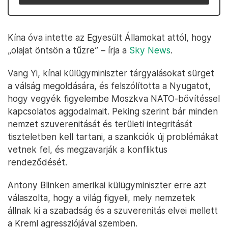
Kína óva intette az Egyesült Államokat attól, hogy
„olajat öntsön a tűzre” – írja a
Sky News
.
Vang Yi, kínai külügyminiszter tárgyalásokat sürget
a válság megoldására, és felszólította a Nyugatot,
hogy vegyék figyelembe Moszkva NATO-bővítéssel
kapcsolatos aggodalmait. Peking szerint bár minden
nemzet szuverenitását és területi integritását
tiszteletben kell tartani, a szankciók új problémákat
vetnek fel, és megzavarják a konfliktus
rendeződését.
Antony Blinken amerikai külügyminiszter erre azt
válaszolta, hogy a világ figyeli, mely nemzetek
állnak ki a szabadság és a szuverenitás elvei mellett
a Kreml agressziójával szemben.