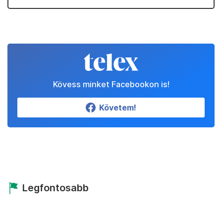
Kövess minket Facebookon is!
Követem!
Legfontosabb