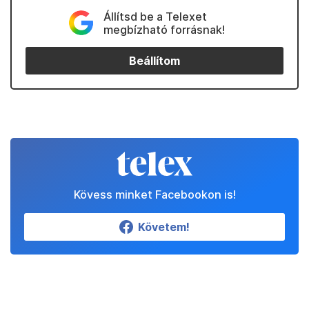
Állítsd be a Telexet
megbízható forrásnak!
Beállítom
Kövess minket Facebookon is!
Követem!