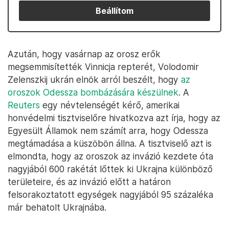
Beállítom
Azután, hogy vasárnap az orosz erők
megsemmisítették Vinnicja repterét, Volodomir
Zelenszkij ukrán elnök arról beszélt, hogy
az
oroszok Odessza bombázására készülnek
. A
Reuters
egy névtelenségét kérő, amerikai
honvédelmi tisztviselőre hivatkozva azt írja, hogy az
Egyesült Államok nem számít arra, hogy Odessza
megtámadása a küszöbön állna. A tisztviselő azt is
elmondta, hogy az oroszok az invázió kezdete óta
nagyjából 600 rakétát lőttek ki Ukrajna különböző
területeire, és az invázió előtt a határon
felsorakoztatott egységek nagyjából 95 százaléka
már behatolt Ukrajnába.