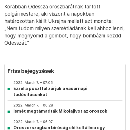
Korábban Odessza oroszbarátnak tartott
polgármestere, aki viszont a napokban
határozottan kiállt Ukrajna mellett azt mondta:
„Nem tudom milyen szemétládának kell ahhoz lenni,
hogy megnyomd a gombot, hogy bombázni kezdd
Odesszát.”
Friss bejegyzések
2022. March 7. – 07:05
Ezzel a poszttal zárjuk a vasárnapi
tudósításunkat
2022. March 7. – 06:28
Ismét megtámadták Mikolajivot az oroszok
2022. March 7. – 06:07
Oroszországban bíróság elé kell állnia egy