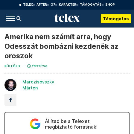
TELEX
AFTER
G7
KARAKTER
TÁMOGATÁS
SHOP
Támogatás
Amerika nem számít arra, hogy
Odesszát bombázni kezdenék az
oroszok
frissítve
KÜLFÖLD
Marczisovszky
Márton
Állítsd be a Telexet
megbízható forrásnak!