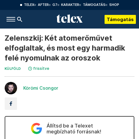
TELEX
AFTER
G7
KARAKTER
TÁMOGATÁS
SHOP
Támogatás
Zelenszkij: Két atomerőművet
elfoglaltak, és most egy harmadik
felé nyomulnak az oroszok
frissítve
KÜLFÖLD
Körömi Csongor
Állítsd be a Telexet
megbízható forrásnak!