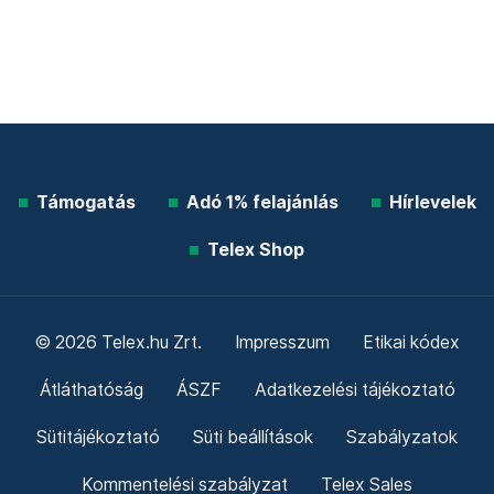
Támogatás
Adó 1% felajánlás
Hírlevelek
Telex Shop
© 2026 Telex.hu Zrt.
Impresszum
Etikai kódex
Átláthatóság
ÁSZF
Adatkezelési tájékoztató
Sütitájékoztató
Süti beállítások
Szabályzatok
Kommentelési szabályzat
Telex Sales