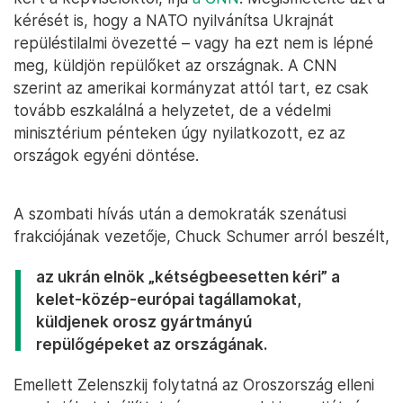
kérését is, hogy a NATO nyilvánítsa Ukrajnát
repüléstilalmi övezetté – vagy ha ezt nem is lépné
meg, küldjön repülőket az országnak. A CNN
szerint az amerikai kormányzat attól tart, ez csak
tovább eszkalálná a helyzetet, de a védelmi
minisztérium pénteken úgy nyilatkozott, ez az
országok egyéni döntése.
A szombati hívás után a demokraták szenátusi
frakciójának vezetője, Chuck Schumer arról beszélt,
az ukrán elnök „kétségbeesetten kéri” a
kelet-közép-európai tagállamokat,
küldjenek orosz gyártmányú
repülőgépeket az országának.
Emellett Zelenszkij folytatná az Oroszország elleni