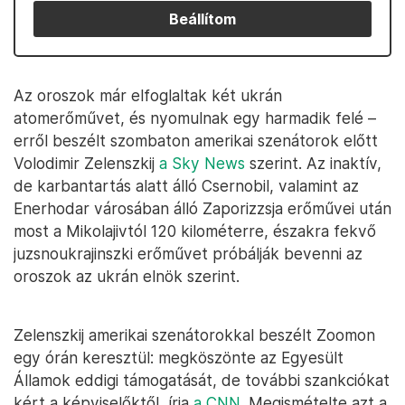
Beállítom
Az oroszok már elfoglaltak két ukrán
atomerőművet, és nyomulnak egy harmadik felé –
erről beszélt szombaton amerikai szenátorok előtt
Volodimir Zelenszkij
a Sky News
szerint. Az inaktív,
de karbantartás alatt álló Csernobil, valamint az
Enerhodar városában álló Zaporizzsja erőművei után
most a Mikolajivtól 120 kilométerre, északra fekvő
juzsnoukrajinszki erőművet próbálják bevenni az
oroszok az ukrán elnök szerint.
Zelenszkij amerikai szenátorokkal beszélt Zoomon
egy órán keresztül: megköszönte az Egyesült
Államok eddigi támogatását, de további szankciókat
kért a képviselőktől, írja
a CNN
. Megismételte azt a