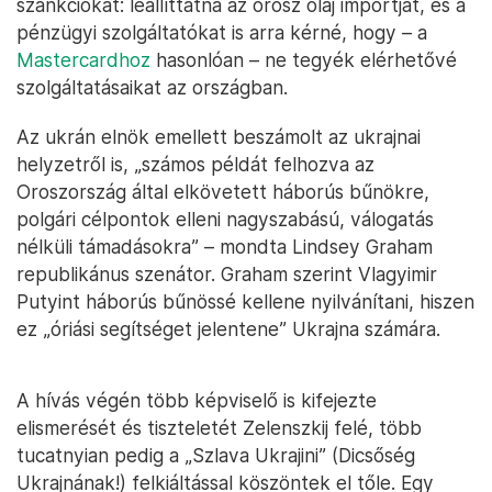
szankciókat: leállíttatná az orosz olaj importját, és a
pénzügyi szolgáltatókat is arra kérné, hogy – a
Mastercardhoz
hasonlóan – ne tegyék elérhetővé
szolgáltatásaikat az országban.
Az ukrán elnök emellett beszámolt az ukrajnai
helyzetről is, „számos példát felhozva az
Oroszország által elkövetett háborús bűnökre,
polgári célpontok elleni nagyszabású, válogatás
nélküli támadásokra” – mondta Lindsey Graham
republikánus szenátor. Graham szerint Vlagyimir
Putyint háborús bűnössé kellene nyilvánítani, hiszen
ez „óriási segítséget jelentene” Ukrajna számára.
A hívás végén több képviselő is kifejezte
elismerését és tiszteletét Zelenszkij felé, több
tucatnyian pedig a „Szlava Ukrajini” (Dicsőség
Ukrajnának!) felkiáltással köszöntek el tőle. Egy