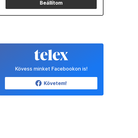
Beállítom
Kövess minket Facebookon is!
Követem!