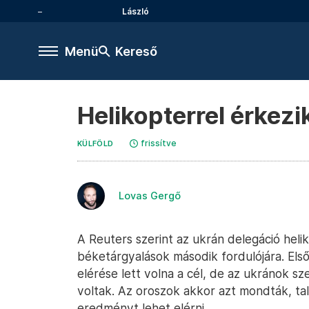
László
Menü
Kereső
Helikopterrel érkezi
frissítve
KÜLFÖLD
Lovas Gergő
A Reuters szerint az ukrán delegáció heli
béketárgyalások második fordulójára. Első
elérése lett volna a cél, de az ukránok sz
voltak. Az oroszok akkor azt mondták, ta
eredményt lehet elérni.