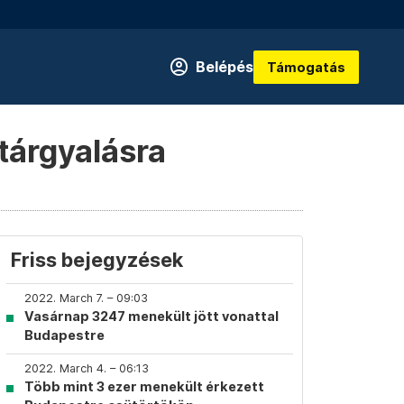
Belépés
Támogatás
etárgyalásra
Friss bejegyzések
2022. March 7. – 09:03
Vasárnap 3247 menekült jött vonattal
Budapestre
2022. March 4. – 06:13
Több mint 3 ezer menekült érkezett