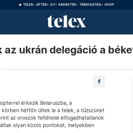
TELEX
AFTER
G7
KARAKTER
TÁMOGATÁS
SHOP
k az ukrán delegáció a bék
kopterrel érkezik Belaruszba, a
 körben hétfőn ültek le a felek, a tűzszünet
erint az oroszok feltételei elfogadhatatlanok
láltak olyan közös pontokat, melyekben