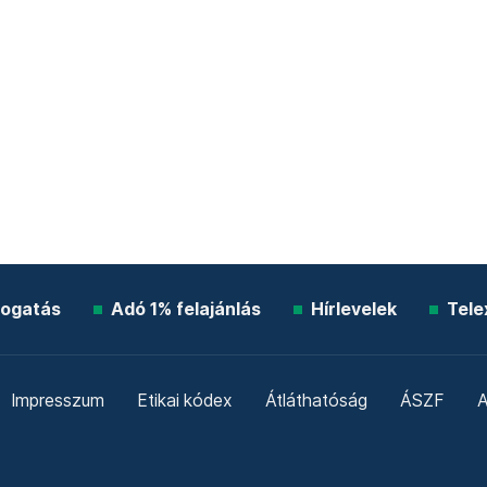
ogatás
Adó 1% felajánlás
Hírlevelek
Tele
Impresszum
Etikai kódex
Átláthatóság
ÁSZF
A
Süti beállítások
Szabályzatok
Kommentelési szabály