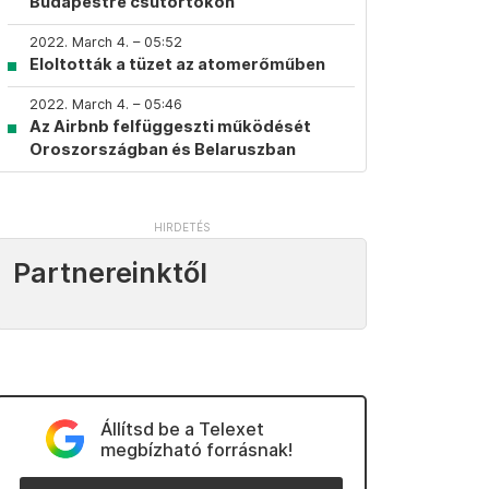
Budapestre csütörtökön
2022. March 4. – 05:52
Eloltották a tüzet az atomerőműben
2022. March 4. – 05:46
Az Airbnb felfüggeszti működését
Oroszországban és Belaruszban
Partnereinktől
Állítsd be a Telexet
megbízható forrásnak!