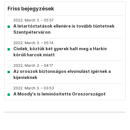
Friss bejegyzések
2022. March 3. – 05:57
A letartóztatások ellenére is tovább tüntetnek
Szentpéterváron
2022. March 3. – 05:14
Civilek, köztük két gyerek halt meg a Harkiv
körüli harcok miatt
2022. March 3. – 04:17
Az oroszok biztonságos elvonulást ígérnek a
kijevieknek
2022. March 3. – 03:53
A Moody's is leminősítette Oroszországot