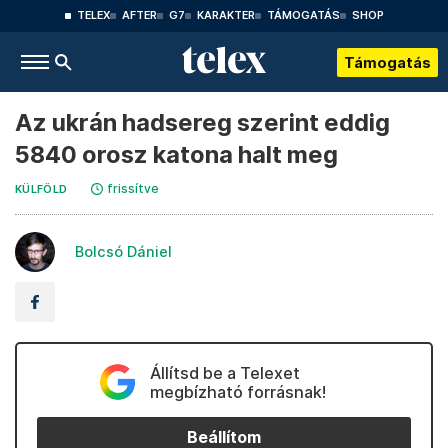
TELEX
AFTER
G7
KARAKTER
TÁMOGATÁS
SHOP
Támogatás
Az ukrán hadsereg szerint eddig
5840 orosz katona halt meg
frissítve
KÜLFÖLD
Bolcsó Dániel
Állítsd be a Telexet
megbízható forrásnak!
Beállítom