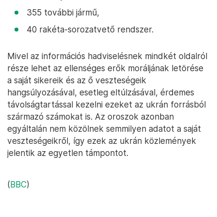
355 további jármű,
40 rakéta-sorozatvető rendszer.
Mivel az információs hadviselésnek mindkét oldalról
része lehet az ellenséges erők moráljának letörése
a saját sikereik és az ő veszteségeik
hangsúlyozásával, esetleg eltúlzásával, érdemes
távolságtartással kezelni ezeket az ukrán forrásból
származó számokat is. Az oroszok azonban
egyáltalán nem közölnek semmilyen adatot a saját
veszteségeikről, így ezek az ukrán közlemények
jelentik az egyetlen támpontot.
(
BBC
)