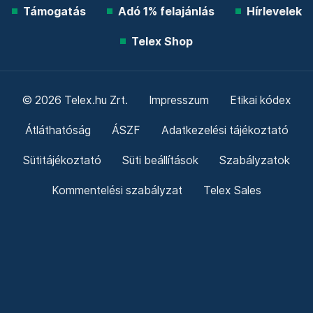
Támogatás
Adó 1% felajánlás
Hírlevelek
Telex Shop
© 2026 Telex.hu Zrt.
Impresszum
Etikai kódex
Átláthatóság
ÁSZF
Adatkezelési tájékoztató
Sütitájékoztató
Süti beállítások
Szabályzatok
Kommentelési szabályzat
Telex Sales