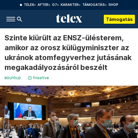
TELEX
AFTER
G7
KARAKTER
TÁMOGATÁS
SHOP
Támogatás
Szinte kiürült az ENSZ-ülésterem,
amikor az orosz külügyminiszter az
ukránok atomfegyverhez jutásának
megakadályozásáról beszélt
frissítve
KÜLFÖLD