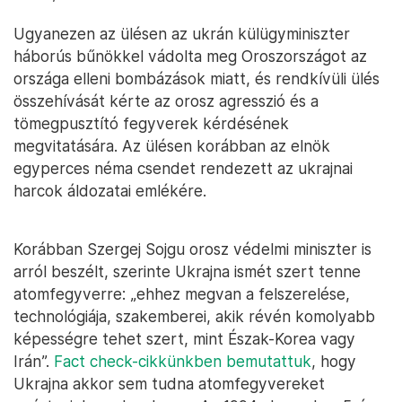
Ugyanezen az ülésen az ukrán külügyminiszter
háborús bűnökkel vádolta meg Oroszországot az
országa elleni bombázások miatt, és rendkívüli ülés
összehívását kérte az orosz agresszió és a
tömegpusztító fegyverek kérdésének
megvitatására. Az ülésen korábban az elnök
egyperces néma csendet rendezett az ukrajnai
harcok áldozatai emlékére.
Korábban Szergej Sojgu orosz védelmi miniszter is
arról beszélt, szerinte Ukrajna ismét szert tenne
atomfegyverre: „ehhez megvan a felszerelése,
technológiája, szakemberei, akik révén komolyabb
képességre tehet szert, mint Észak-Korea vagy
Irán”.
Fact check-cikkünkben bemutattuk
, hogy
Ukrajna akkor sem tudna atomfegyvereket