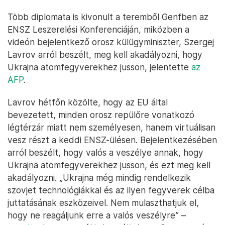
Több diplomata is kivonult a teremből Genfben az
ENSZ Leszerelési Konferenciáján, miközben a
videón bejelentkező orosz külügyminiszter, Szergej
Lavrov arról beszélt, meg kell akadályozni, hogy
Ukrajna atomfegyverekhez jusson, jelentette
az
AFP
.
Lavrov hétfőn közölte, hogy az EU által
bevezetett, minden orosz repülőre vonatkozó
légtérzár miatt nem személyesen, hanem virtuálisan
vesz részt a keddi ENSZ-ülésen. Bejelentkezésében
arról beszélt, hogy valós a veszélye annak, hogy
Ukrajna atomfegyverekhez jusson, és ezt meg kell
akadályozni. „Ukrajna még mindig rendelkezik
szovjet technológiákkal és az ilyen fegyverek célba
juttatásának eszközeivel. Nem mulaszthatjuk el,
hogy ne reagáljunk erre a valós veszélyre” –