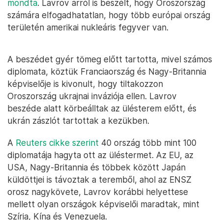
mondta
. Lavrov arról is beszélt, hogy Oroszország
számára elfogadhatatlan, hogy több európai ország
területén amerikai nukleáris fegyver van.
A beszédet gyér tömeg előtt tartotta, mivel számos
diplomata, köztük Franciaország és Nagy-Britannia
képviselője is kivonult, hogy tiltakozzon
Oroszország ukrajnai inváziója ellen. Lavrov
beszéde alatt körbeálltak az ülésterem előtt, és
ukrán zászlót tartottak a kezükben.
A
Reuters cikke szerint
40 ország több mint 100
diplomatája hagyta ott az üléstermet. Az EU, az
USA, Nagy-Britannia és többek között Japán
küldöttjei is távoztak a teremből, ahol az ENSZ
orosz nagykövete, Lavrov korábbi helyettese
mellett olyan országok képviselői maradtak, mint
Szíria, Kína és Venezuela.