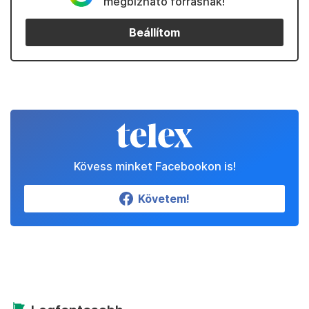
megbízható forrásnak!
Beállítom
Kövess minket Facebookon is!
Követem!