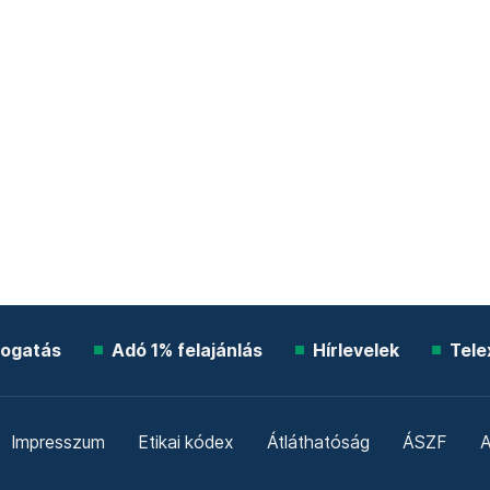
ogatás
Adó 1% felajánlás
Hírlevelek
Tele
Impresszum
Etikai kódex
Átláthatóság
ÁSZF
A
Süti beállítások
Szabályzatok
Kommentelési szabály