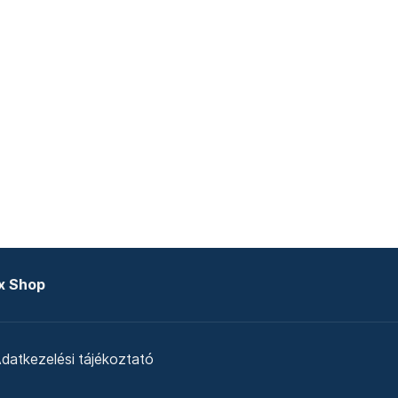
x Shop
datkezelési tájékoztató
zat
Telex Sales