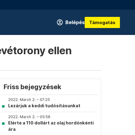
Belépés
Támogatás
évétorony ellen
Friss bejegyzések
2022. March 2. – 07:25
Lezárjuk a keddi tudósításunkat
2022. March 2. – 05:58
Elérte a 110 dollárt az olaj hordónkénti
ára