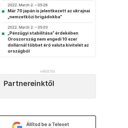
2022. March 2. – 05:26
Már 70 japán is jelentkezett az ukrajnai
„nemzetközi brigádokba”
2022. March 2. – 05:03
„Pénzügyi stabilitása” érdekében
Oroszország nem engedi 10 ezer
dollárnál többet érő valuta kivitelét az
országból
Partnereinktől
Állítsd be a Telexet