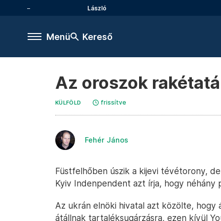
László
Menü
Kereső
Az oroszok rakétatám
frissítve
KÜLFÖLD
Fehér János
Füstfelhőben úszik a kijevi tévétorony, de
Kyiv Indenpendent azt írja, hogy néhány p
Az ukrán elnöki hivatal azt közölte, hog
átállnak tartaléksugárzásra, ezen kívül