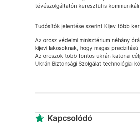
tévészolgáltatón keresztül is kommunikál
Tudósítók jelentése szerint Kijev több ke
Az orosz védelmi minisztérium néhány órá
kijevi lakosoknak, hogy magas precizitás
Az oroszok több fontos ukrán katonai cé
Ukrán Biztonsági Szolgálat technológiai k
Kapcsolódó