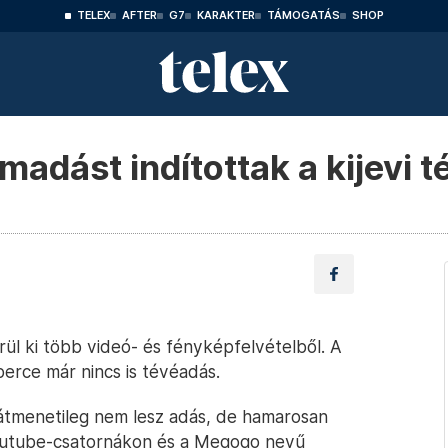
TELEX
AFTER
G7
KARAKTER
TÁMOGATÁS
SHOP
adást indítottak a kijevi t
rül ki több videó- és fényképfelvételből. A
erce már nincs is tévéadás.
y átmenetileg nem lesz adás, de hamarosan
 Youtube-csatornákon és a Megogo nevű