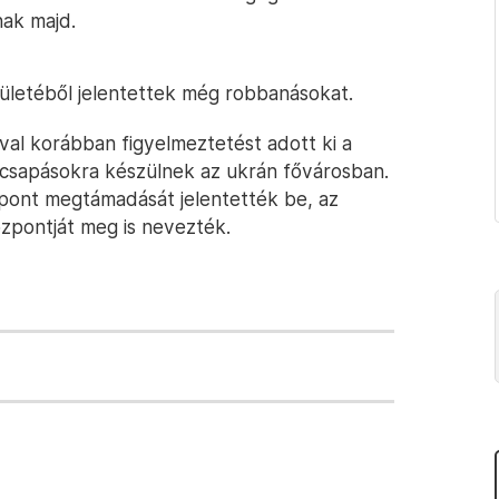
nak majd.
rületéből jelentettek még robbanásokat.
val korábban figyelmeztetést adott ki a
ú csapásokra készülnek az ukrán fővárosban.
lpont megtámadását jelentették be, az
özpontját meg is nevezték.