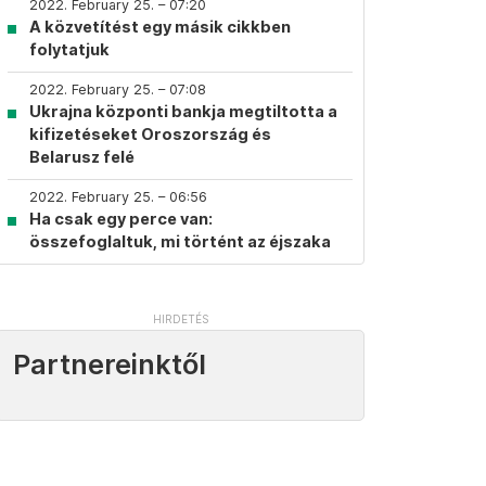
2022. February 25. – 07:20
A közvetítést egy másik cikkben
folytatjuk
2022. February 25. – 07:08
Ukrajna központi bankja megtiltotta a
kifizetéseket Oroszország és
Belarusz felé
2022. February 25. – 06:56
Ha csak egy perce van:
összefoglaltuk, mi történt az éjszaka
Partnereinktől