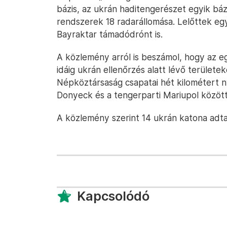
bázis, az ukrán haditengerészet egyik bá
rendszerek 18 radarállomása. Lelőttek eg
Bayraktar támadódrónt is.
A közlemény arról is beszámol, hogy az 
idáig ukrán ellenőrzés alatt lévő területe
Népköztársaság csapatai hét kilométert 
Donyeck és a tengerparti Mariupol között
A közlemény szerint 14 ukrán katona adt
Kapcsolódó