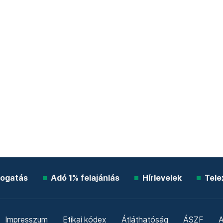
ogatás
Adó 1% felajánlás
Hírlevelek
Tele
Impresszum
Etikai kódex
Átláthatóság
ÁSZF
A