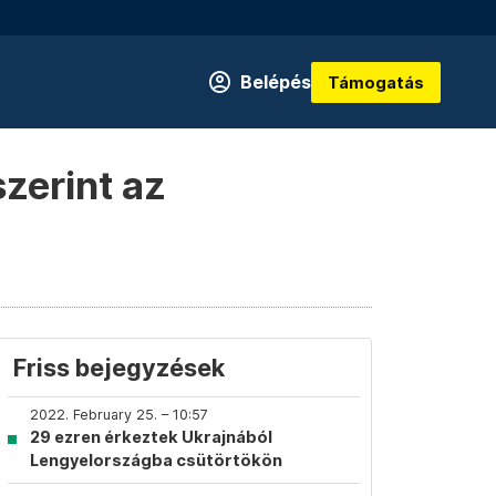
Belépés
Támogatás
szerint az
Friss bejegyzések
2022. February 25. – 10:57
29 ezren érkeztek Ukrajnából
Lengyelországba csütörtökön