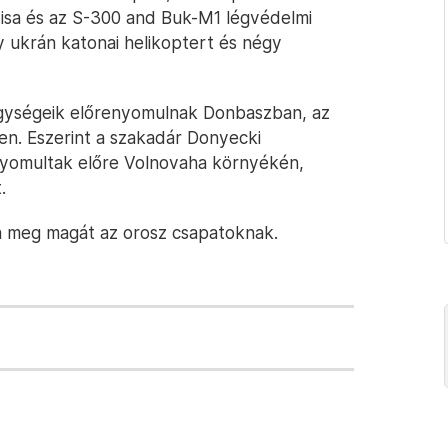
zisa és az S-300 and Buk-M1 légvédelmi
y ukrán katonai helikoptert és négy
egységeik előrenyomulnak Donbaszban, az
ken. Eszerint a szakadár Donyecki
nyomultak előre Volnovaha környékén,
.
a meg magát az orosz csapatoknak.