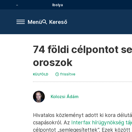
Ibolya
Menü
Kereső
74 földi célpontot s
oroszok
frissítve
KÜLFÖLD
Kolozsi Ádám
Hivatalos közleményt adott ki kora délut
csapásokról. Az
Interfax hírügynökség táj
célpontot „semlegesítettek”. Ezek között 