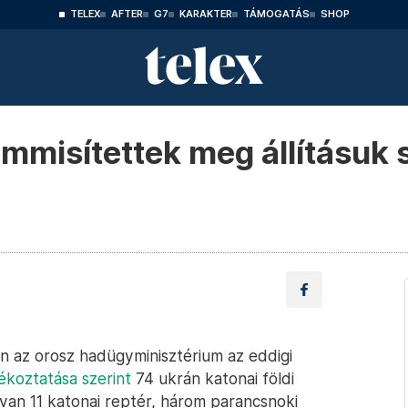
TELEX
AFTER
G7
KARAKTER
TÁMOGATÁS
SHOP
emmisítettek meg állításuk 
án az orosz hadügyminisztérium az eddigi
ékoztatása szerint
74 ukrán katonai földi
van 11 katonai reptér, három parancsnoki