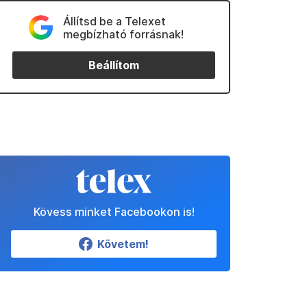
Állítsd be a Telexet
megbízható forrásnak!
Beállítom
Kövess minket Facebookon is!
Követem!