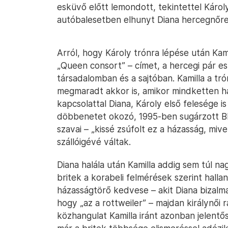
esküvő előtt lemondott, tekintettel Károl
autóbalesetben elhunyt Diana hercegnőre, 
Arról, hogy Károly trónra lépése után Kami
„Queen consort” – címet, a hercegi pár esk
társadalomban és a sajtóban. Kamilla a tró
megmaradt akkor is, amikor mindketten há
kapcsolattal Diana, Károly első felesége is
döbbenetet okozó, 1995-ben sugárzott BBC
szavai – „kissé zsúfolt ez a házasság, mi
szállóigévé váltak.
Diana halála után Kamilla addig sem túl 
britek a korabeli felmérések szerint halla
házasságtörő kedvese – akit Diana bizalm
hogy „az a rottweiler” – majdan királynői r
közhangulat Kamilla iránt azonban jelent