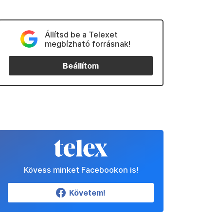
Állítsd be a Telexet
megbízható forrásnak!
Beállítom
Kövess minket Facebookon is!
Követem!