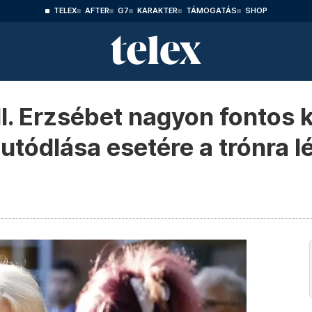
TELEX
AFTER
G7
KARAKTER
TÁMOGATÁS
SHOP
II. Erzsébet nagyon fontos 
utódlása esetére a trónra l