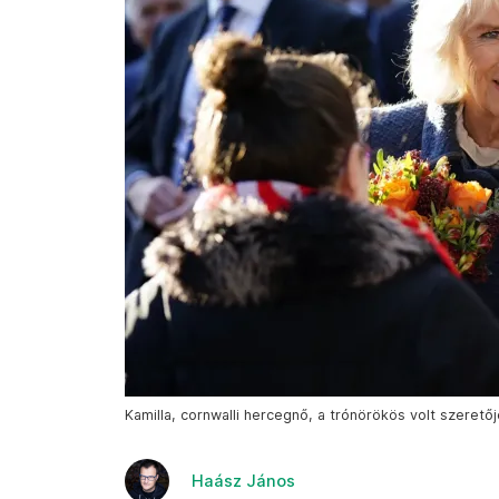
Kamilla, cornwalli hercegnő, a trónörökös volt szerető
Haász János