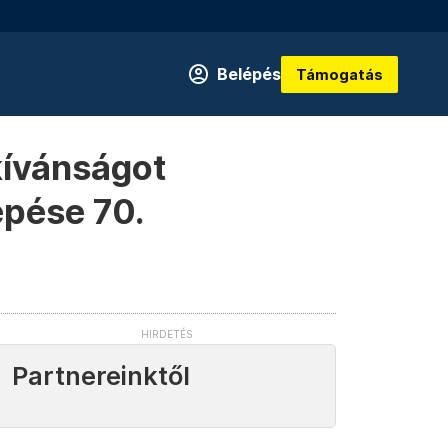
Belépés
Támogatás
kívánságot
épése 70.
Partnereinktől