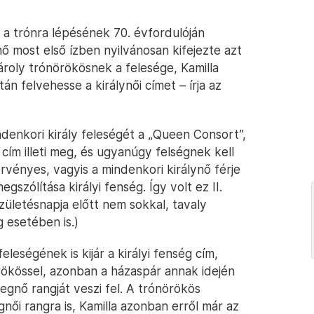
dó a trónra lépésének 70. évfordulóján
nő most első ízben nyilvánosan kifejezte azt
Károly trónörökösnek a felesége, Kamilla
án felvehesse a királynői címet – írja az
ndenkori király feleségét a „Queen Consort”,
 cím illeti meg, és ugyanúgy felségnek kell
 érvényes, vagyis a mindenkori királynő férje
szólítása királyi fenség. Így volt ez II.
születésnapja előtt nem sokkal, tavaly
 esetében is.)
leségének is kijár a királyi fenség cím,
ökössel, azonban a házaspár annak idején
egnő rangját veszi fel. A trónörökös
női rangra is, Kamilla azonban erről már az