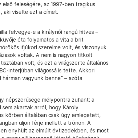
y első feleségére, az 1997-ben tragikus
aki viselte ezt a címet.
lla felvegye-e a királynői rangú hitves –
üvője óta folyamatos a vita a brit
nörökös ifjúkori szerelme volt, és viszonyuk
zasok voltak. A nem is nagyon titkolt
 tisztában volt, és ezt a világszerte általános
-interjúban világossá is tette. Akkori
vel hárman vagyunk benne” – azóta
nagy népszerűsége mélypontra zuhant: a
ni sem akartak arról, hogy Károly
as körben általában csak úgy emlegetett,
angban üljön férje mellett a trónon. A
ősen enyhült az elmúlt évtizedekben, és most