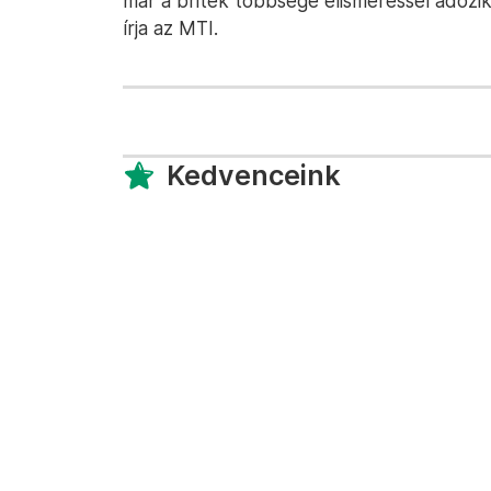
már a britek többsége elismeréssel adózi
írja az MTI.
Kedvenceink