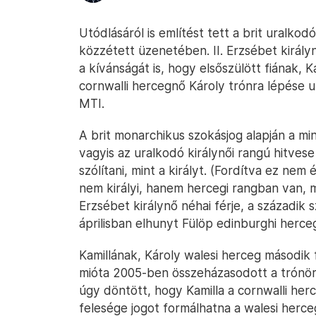
Utódlásáról is említést tett a brit uralko
közzétett üzenetében. II. Erzsébet király
a kívánságát is, hogy elsőszülött fiának, 
cornwalli hercegnő Károly trónra lépése ut
MTI.
A brit monarchikus szokásjog alapján a mi
vagyis az uralkodó királynői rangú hitvese
szólítani, mint a királyt. (Fordítva ez nem
nem királyi, hanem hercegi rangban van, meg
Erzsébet királynő néhai férje, a századik 
áprilisban elhunyt Fülöp edinburghi herceg
Kamillának, Károly walesi herceg második fe
mióta 2005-ben összeházasodott a trónör
úgy döntött, hogy Kamilla a cornwalli herc
felesége jogot formálhatna a walesi herceg