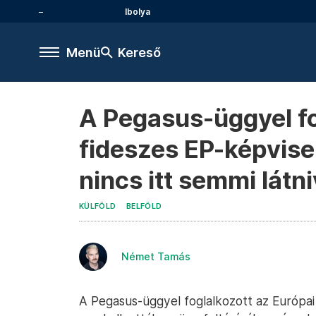
Ibolya
Menü
Kereső
A Pegasus-üggyel fo
fideszes EP-képvisel
nincs itt semmi látni
KÜLFÖLD
BELFÖLD
Német Tamás
A Pegasus-üggyel foglalkozott az Európai 