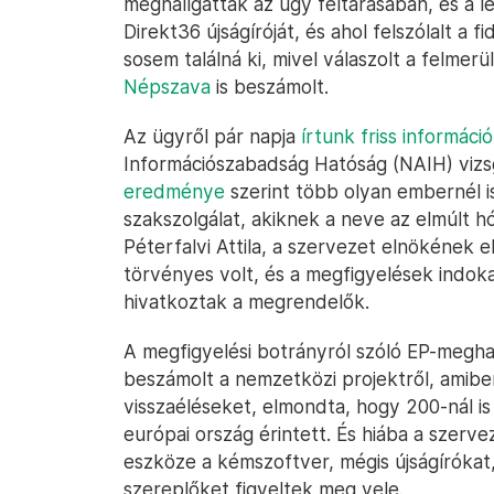
meghallgatták az ügy feltárásában, és a le
Direkt36 újságíróját, és ahol felszólalt a f
sosem találná ki, mivel válaszolt a felmer
Népszava
is beszámolt.
Az ügyről pár napja
írtunk friss informáci
Információszabadság Hatóság (NAIH) viz
eredménye
szerint több olyan embernél i
szakszolgálat, akiknek a neve az elmúlt 
Péterfalvi Attila, a szervezet elnökének 
törvényes volt, és a megfigyelések indo
hivatkoztak a megrendelők.
A megfigyelési botrányról szóló EP-megha
beszámolt a nemzetközi projektről, amiben
visszaéléseket, elmondta, hogy 200-nál is 
európai ország érintett. És hiába a szerve
eszköze a kémszoftver, mégis újságírókat, 
szereplőket figyeltek meg vele.