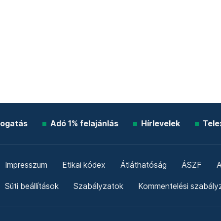
ogatás
Adó 1% felajánlás
Hírlevelek
Tele
Impresszum
Etikai kódex
Átláthatóság
ÁSZF
A
Süti beállítások
Szabályzatok
Kommentelési szabály