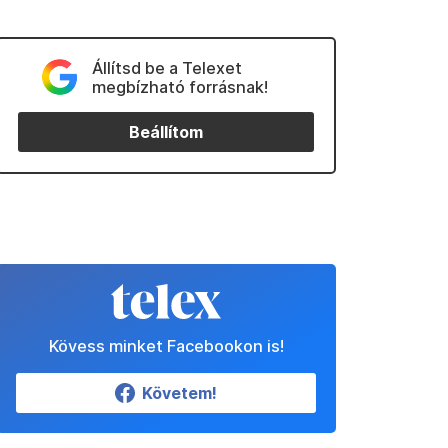
Állítsd be a Telexet
megbízható forrásnak!
Beállítom
Kövess minket Facebookon is!
Követem!