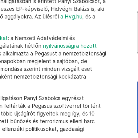
hallgatásban is érintett Panyi Szabolcsot, a
ideszes EP-képviselő, Hidvéghi Balázs is, aki
ülő aggályokra. Az ülésről
a Hvg.hu
, és a
ókat
: a Nemzeti Adatvédelmi és
sgálatának hétfőn
nyilvánosságra hozott
s alkalmazta a Pegasust a nemzetbiztonsági
hónapokban megjelent a sajtóban, de
elmondása szerint minden vizsgált eset
kaként nemzetbiztonsági kockázatra
llgatáson Panyi Szabolcs egyrészt
 feltárták a Pegasus szoftverrel történt
több újságírót figyeltek meg így, és 10
zett bűnözés és terrorizmus elleni harc
ellenzéki politikusokat, gazdasági