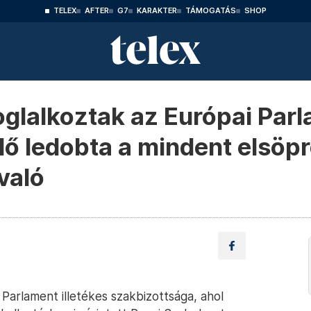
TELEX
AFTER
G7
KARAKTER
TÁMOGATÁS
SHOP
glalkoztak az Európai Parl
ő ledobta a mindent elsöpr
való
Parlament illetékes szakbizottsága, ahol