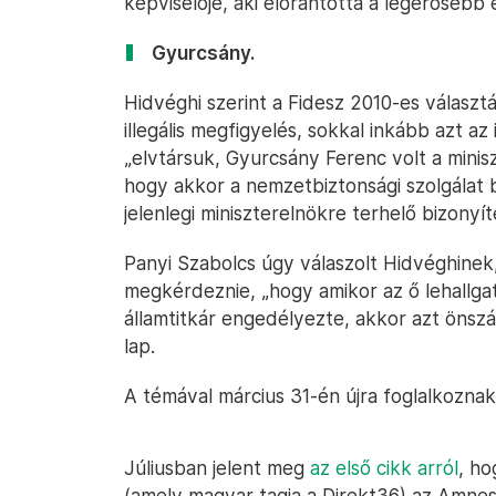
képviselője, aki előrántotta a legerősebb
Gyurcsány.
Hidvéghi szerint a Fidesz 2010-es válasz
illegális megfigyelés, sokkal inkább azt az
„elvtársuk, Gyurcsány Ferenc volt a minis
hogy akkor a nemzetbiztonsági szolgálat 
jelenlegi miniszterelnökre terhelő bizonyí
Panyi Szabolcs úgy válaszolt Hidvéghinek, 
megkérdeznie, „hogy amikor az ő lehallgat
államtitkár engedélyezte, akkor azt önszán
lap.
A témával március 31-én újra foglalkoznak
Júliusban jelent meg
az első cikk arról
, ho
(amely magyar tagja a Direkt36) az Amnes