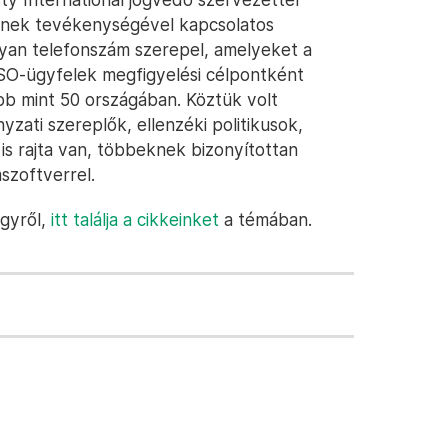
inek tevékenységével kapcsolatos
lyan telefonszám szerepel, amelyeket a
 NSO-ügyfelek megfigyelési célpontként
öbb mint 50 országában. Köztük volt
yzati szereplők, ellenzéki politikusok,
s rajta van, többeknek bizonyítottan
szoftverrel.
ügyről,
itt találja a cikkeinket
a témában.