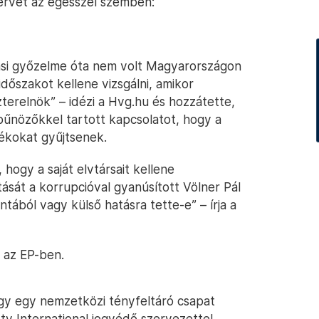
 érvét az egésszel szemben:
tási győzelme óta nem volt Magyarországon
 időszakot kellene vizsgálni, amikor
zterelnök” – idézi a Hvg.hu és hozzátette,
bűnözőkkel tartott kapcsolatot, hogy a
tékokat gyűjtsenek.
hogy a saját elvtársait kellene
ását a korrupcióval gyanúsított Völner Pál
tából vagy külső hatásra tette-e” – írja a
 az EP-ben.
gy egy nemzetközi tényfeltáró csapat
ty International jogvédő szervezettel