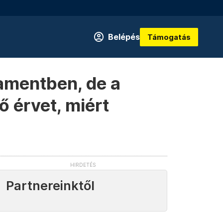
Belépés
Támogatás
amentben, de a
ő érvet, miért
Partnereinktől