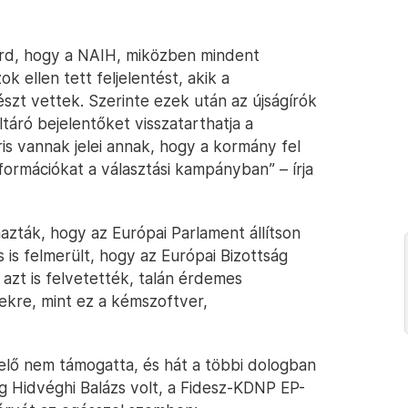
zurd, hogy a NAIH, miközben mindent
k ellen tett feljelentést, akik a
észt vettek. Szerinte ezek után az újságírók
ltáró bejelentőket visszatarthatja a
áris vannak jelei annak, hogy a kormány fel
nformációkat a választási kampányban” – írja
azták, hogy az Európai Parlament állítson
s is felmerült, hogy az Európai Bizottság
, azt is felvetették, talán érdemes
ekre, mint ez a kémszoftver,
iselő nem támogatta, és hát a többi dologban
ig Hidvéghi Balázs volt, a Fidesz-KDNP EP-