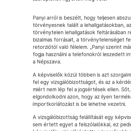
Panyi arról is beszélt, hogy teljesen abs
törvényesnek talált a lehallgatásokban, azo
törvénytelen lehallgatások feltárásában r
bizalmas forrásait, a törvénytelenséget fe
retorziótól való félelem. „Panyi szerint m
fogja használni a telefonokról leszedett i
a Népszava.
A képviselők közül többen is azt szorgalm
fel egy vizsgálóbizottságot, és az a kérdé
miért nem lép fel a jogsértések ellen. Sőt
elgondolkodni azon, hogy az ilyen termék
importkorlátozást is be lehetne vezetni.
A vizsgálóbizottság felállítását egy képv
sem értett egyet a felszólalókkal, ez ped