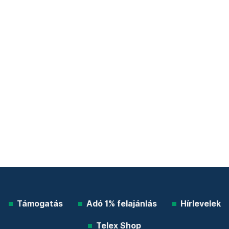
Támogatás
Adó 1% felajánlás
Hírlevelek
Telex Shop