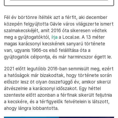
Fél év börtönre ítélték azt a férfit, aki december
közepén felgyújtotta Gävle város világszerte ismert
szalmakecskéjét, amit 2016 óta sikeresen védtek
meg a gyújtogatóktól,
írja
a Local.se. A 13 méter
magas karácsonyi kecskének sanyarú története
van, ugyanis 1966-os első felállítása óta a
gyújtogatók célpontja, és már harmincszor égett le.
2021 előtt legutóbb 2016-ban semmisült meg, ezért
a hatóságok már bizakodtak, hogy története során
először lesz öt olyan összefüggő év, amikor sikerül
átvészelnie a karácsonyi időszakot. Egy héttel
szenteste előtt azonban a férfinak sikerült feljutnia
a kecskére, és a térfigyelők felvételein is látszott,
ahogy lángra lobbantotta.