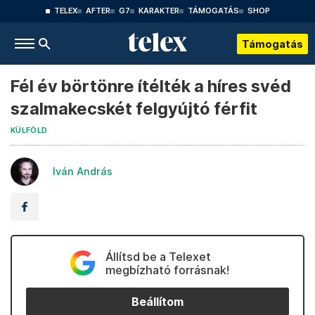
TELEX
AFTER
G7
KARAKTER
TÁMOGATÁS
SHOP
Támogatás
Fél év börtönre ítélték a híres svéd
szalmakecskét felgyújtó férfit
KÜLFÖLD
Iván András
Állítsd be a Telexet
megbízható forrásnak!
Beállítom