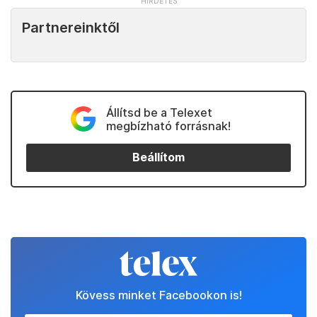
Partnereinktől
Állítsd be a Telexet
megbízható forrásnak!
Beállítom
Kövess minket Facebookon is!