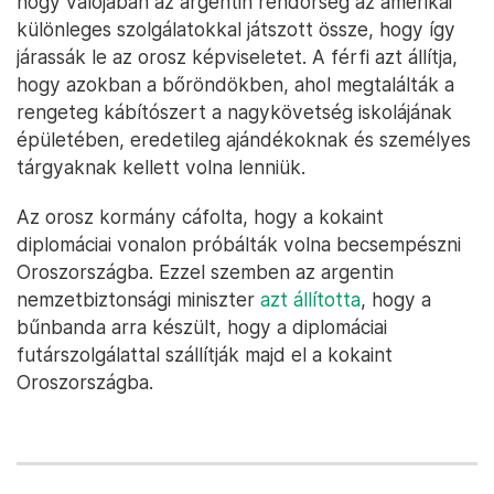
hogy valójában az argentin rendőrség az amerikai
különleges szolgálatokkal játszott össze, hogy így
járassák le az orosz képviseletet. A férfi azt állítja,
hogy azokban a bőröndökben, ahol megtalálták a
rengeteg kábítószert a nagykövetség iskolájának
épületében, eredetileg ajándékoknak és személyes
tárgyaknak kellett volna lenniük.
Az orosz kormány cáfolta, hogy a kokaint
diplomáciai vonalon próbálták volna becsempészni
Oroszországba. Ezzel szemben az argentin
nemzetbiztonsági miniszter
azt állította
, hogy a
bűnbanda arra készült, hogy a diplomáciai
futárszolgálattal szállítják majd el a kokaint
Oroszországba.