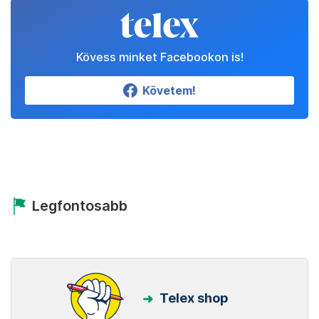
Kövess minket Facebookon is!
Követem!
Legfontosabb
Telex shop