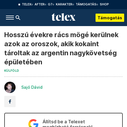
TELEX
AFTER
G7
KARAKTER
TÁMOGATÁS
SHOP
Támogatás
Hosszú évekre rács mögé kerülnek
azok az oroszok, akik kokaint
tároltak az argentin nagykövetség
épületében
KÜLFÖLD
Sajó Dávid
Állítsd be a Telexet