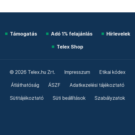
Támogatás
Adó 1% felajánlás
Hírlevelek
Telex Shop
© 2026 Telex.hu Zrt.
Impresszum
Etikai kódex
Átláthatóság
ÁSZF
Adatkezelési tájékoztató
Sütitájékoztató
Süti beállítások
Szabályzatok
Kommentelési szabályzat
Telex Sales