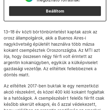
megbízható forrásnak!
Beállítom
13–18 év közti börtönbüntetést kaptak azok az
orosz állampolgárok, akik a Buenos Aires-i
nagykövetség épületét használva több mázsa
kokaint csempésztek Oroszországba. Az MTI azt
írja, hogy összesen négy férfi volt érintett az
argentin kokainügyben, egyikük a külképviselet
gazdasági vezetője. Az elítéltek fellebbeznek a
döntés miatt.
Az elítéltek 2017-ben buktak le egy nemzetközi
akció részeként, és közel 400 kiló kokaint foglaltak
le a hatóságok. A csempészésért felelős férfit csak
később sikerült elkapni, és ő azzal védekezett,