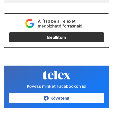
Állítsd be a Telexet
megbízható forrásnak!
Beállítom
Kövess minket Facebookon is!
Követem!