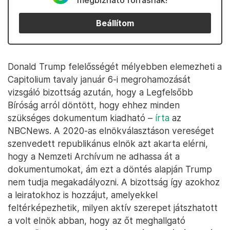
megbízható forrásnak!
Beállítom
Donald Trump felelősségét mélyebben elemezheti a
Capitolium tavaly január 6-i megrohamozását
vizsgáló bizottság azután, hogy a Legfelsőbb
Bíróság arról döntött, hogy ehhez minden
szükséges dokumentum kiadható –
írta
az
NBCNews. A 2020-as elnökválasztáson vereséget
szenvedett republikánus elnök azt akarta elérni,
hogy a Nemzeti Archívum ne adhassa át a
dokumentumokat, ám ezt a döntés alapján Trump
nem tudja megakadályozni. A bizottság így azokhoz
a leiratokhoz is hozzájut, amelyekkel
feltérképezhetik, milyen aktív szerepet játszhatott
a volt elnök abban, hogy az őt meghallgató