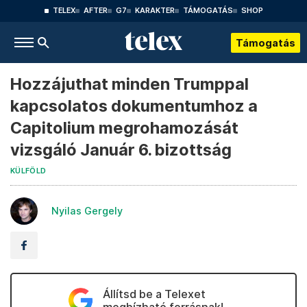
TELEX
AFTER
G7
KARAKTER
TÁMOGATÁS
SHOP
Támogatás
Hozzájuthat minden Trumppal
kapcsolatos dokumentumhoz a
Capitolium megrohamozását
vizsgáló Január 6. bizottság
KÜLFÖLD
Nyilas Gergely
Állítsd be a Telexet