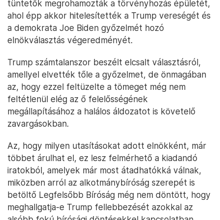
tüntetők megrohamozták a törvényhozás épületét,
ahol épp akkor hitelesítették a Trump vereségét és
a demokrata Joe Biden győzelmét hozó
elnökválasztás végeredményét.
Trump számtalanszor beszélt elcsalt választásról,
amellyel elvették tőle a győzelmet, de önmagában
az, hogy ezzel feltüzelte a tömeget még nem
feltétlenül elég az ő felelősségének
megállapításához a halálos áldozatot is követelő
zavargásokban.
Az, hogy milyen utasításokat adott elnökként, már
többet árulhat el, ez lesz felmérhető a kiadandó
iratokból, amelyek már most átadhatókká válnak,
miközben arról az alkotmánybíróság szerepét is
betöltő Legfelsőbb Bíróság még nem döntött, hogy
meghallgatja-e Trump fellebbezését azokkal az
alsóbb fokú bírósági döntésekkel kapcsolatban,