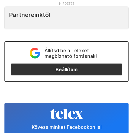
Partnereinktől
Állítsd be a Telexet
megbízható forrásnak!
Beállítom
Kövess minket Facebookon is!