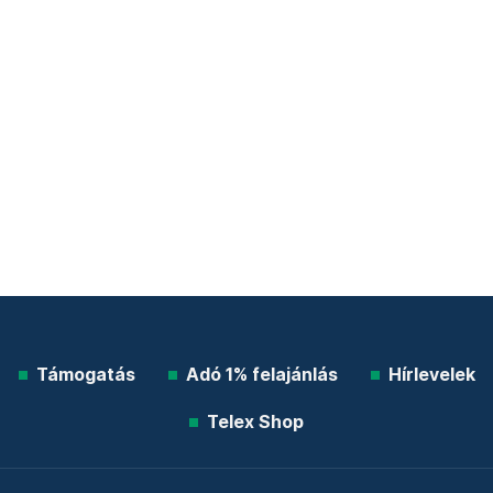
Támogatás
Adó 1% felajánlás
Hírlevelek
Telex Shop