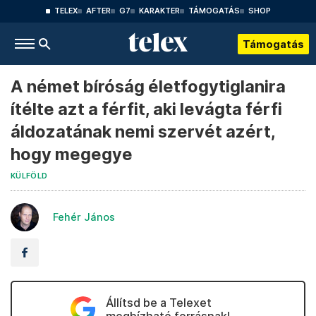
TELEX
AFTER
G7
KARAKTER
TÁMOGATÁS
SHOP
Támogatás
A német bíróság életfogytiglanira
ítélte azt a férfit, aki levágta férfi
áldozatának nemi szervét azért,
hogy megegye
KÜLFÖLD
Fehér János
Állítsd be a Telexet