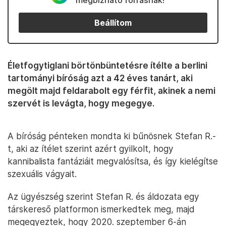
megbízható forrásnak!
Beállítom
Életfogytiglani börtönbüntetésre ítélte a berlini
tartományi bíróság azt a 42 éves tanárt, aki
megölt majd feldarabolt egy férfit, akinek a nemi
szervét is levágta, hogy megegye.
A bíróság pénteken mondta ki bűnösnek Stefan R.-
t, aki az ítélet szerint azért gyilkolt, hogy
kannibalista fantáziáit megvalósítsa, és így kielégítse
szexuális vágyait.
Az ügyészség szerint Stefan R. és áldozata egy
társkereső platformon ismerkedtek meg, majd
megegyeztek, hogy 2020. szeptember 6-án