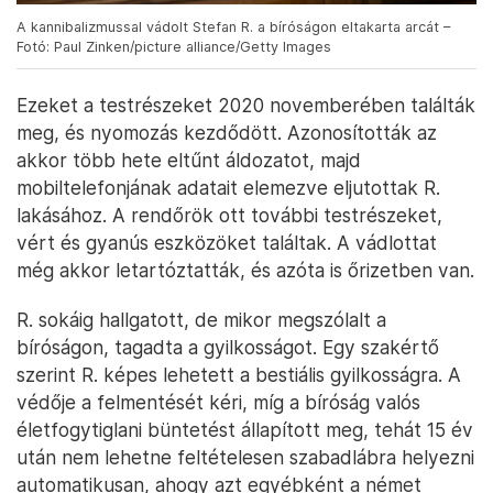
A kannibalizmussal vádolt Stefan R. a bíróságon eltakarta arcát –
Fotó: Paul Zinken/picture alliance/Getty Images
Ezeket a testrészeket 2020 novemberében találták
meg, és nyomozás kezdődött. Azonosították az
akkor több hete eltűnt áldozatot, majd
mobiltelefonjának adatait elemezve eljutottak R.
lakásához. A rendőrök ott további testrészeket,
vért és gyanús eszközöket találtak. A vádlottat
még akkor letartóztatták, és azóta is őrizetben van.
R. sokáig hallgatott, de mikor megszólalt a
bíróságon, tagadta a gyilkosságot. Egy szakértő
szerint R. képes lehetett a bestiális gyilkosságra. A
védője a felmentését kéri, míg a bíróság valós
életfogytiglani büntetést állapított meg, tehát 15 év
után nem lehetne feltételesen szabadlábra helyezni
automatikusan, ahogy azt egyébként a német