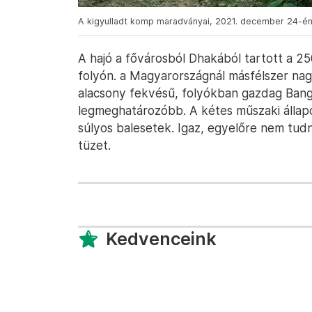
A kigyulladt komp maradványai, 2021. december 24-én
A hajó a fővárosból Dhakából tartott a 2
folyón. a Magyarországnál másfélszer nagy
alacsony fekvésű, folyókban gazdag Bang
legmeghatározóbb. A kétes műszaki állapo
súlyos balesetek. Igaz, egyelőre nem tudn
tüzet.
Kedvenceink