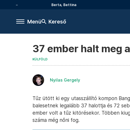
Berta, Bettina
Menü
Kereső
37 ember halt meg 
KÜLFÖLD
Nyilas Gergely
Tűz ütött ki egy utasszállító kompon Bangl
balesetnek legalább 37 halottja és 72 seb
ember volt a tűz kitörésekor. Többen kiug
száma még nőni fog.