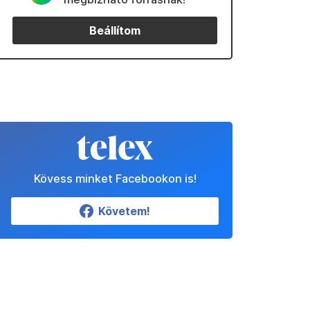
Beállítom
Kövess minket Facebookon is!
Követem!