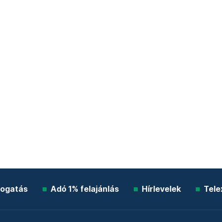
ogatás
Adó 1% felajánlás
Hírlevelek
Tele