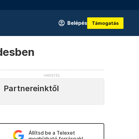
Belépés
Támogatás
adesben
Partnereinktől
Állítsd be a Telexet
megbízható forrásnak!