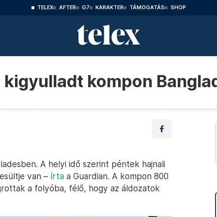
TELEX
AFTER
G7
KARAKTER
TÁMOGATÁS
SHOP
a kigyulladt kompon Bangl
adesben. A helyi idő szerint péntek hajnali
esültje van –
írta
a Guardian. A kompon 800
rottak a folyóba, félő, hogy az áldozatok