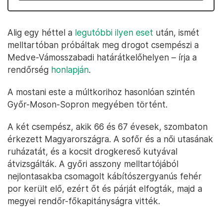
Alig egy héttel a
legutóbbi ilyen eset
után, ismét
melltartóban próbáltak meg drogot csempészi a
Medve-Vámosszabadi határátkelőhelyen – írja a
rendőrség
honlapján
.
A mostani este a múltkorihoz hasonlóan szintén
Győr-Moson-Sopron megyében történt.
A két csempész, akik 66 és 67 évesek, szombaton
érkezett Magyarországra. A sofőr és a női utasának
ruházatát, és a kocsit drogkereső kutyával
átvizsgálták. A győri asszony melltartójából
nejlontasakba csomagolt kábítószergyanús fehér
por került elő, ezért őt és párját elfogták, majd a
megyei rendőr-főkapitányságra vitték.