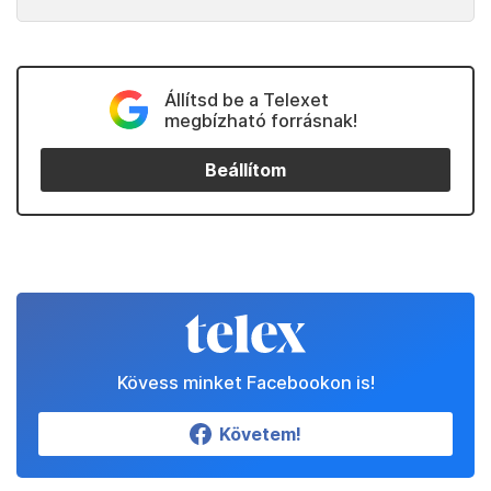
Állítsd be a Telexet
megbízható forrásnak!
Beállítom
Kövess minket Facebookon is!
Követem!