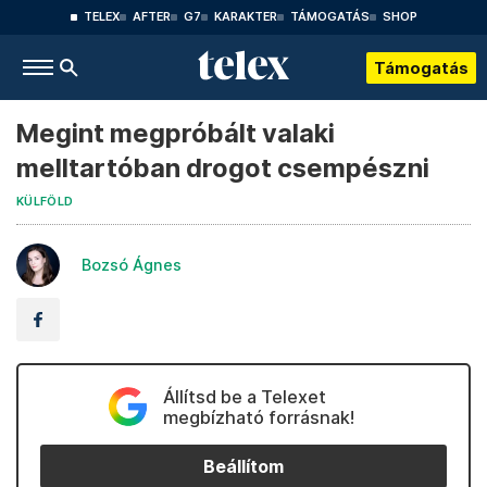
TELEX
AFTER
G7
KARAKTER
TÁMOGATÁS
SHOP
Támogatás
Megint megpróbált valaki
melltartóban drogot csempészni
KÜLFÖLD
Bozsó Ágnes
Állítsd be a Telexet
megbízható forrásnak!
Beállítom