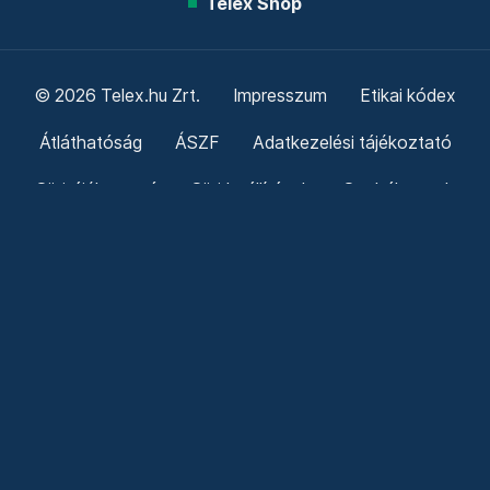
Telex Shop
© 2026 Telex.hu Zrt.
Impresszum
Etikai kódex
Átláthatóság
ÁSZF
Adatkezelési tájékoztató
Sütitájékoztató
Süti beállítások
Szabályzatok
Kommentelési szabályzat
Telex Sales