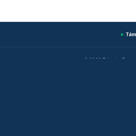
Tám
© 2026 Telex.hu Zrt.
Sütitájékoztató