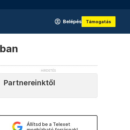
Belépés
Támogatás
ában
Partnereinktől
Állítsd be a Telexet
megbízható forrásnak!