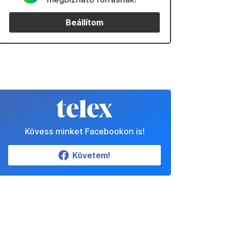
Beállítom
Kövess minket Facebookon is!
Követem!