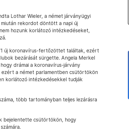
dta Lothar Wieler, a német járványügyi
miután rekordot döntött a napi új
nem hozunk korlátozó intézkedéseket,
zá.
új koronavírus-fertőzöttet találtak, ezért
klubok bezárását sürgette. Angela Merkel
 hogy drámai a koronavírus-járvány
, ezért a német parlamentben csütörtökön
yen korlátozó intézkedésekkel tudják
 száma, több tartományban teljes lezárásra
k bejelentette csütörtökön, hogy
 számára.