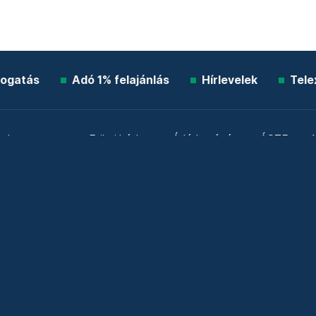
ogatás
Adó 1% felajánlás
Hírlevelek
Tele
Impresszum
Etikai kódex
Átláthatóság
ÁSZF
A
Süti beállítások
Szabályzatok
Kommentelési szabály