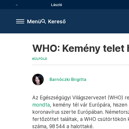
László
Menü
Kereső
WHO: Kemény telet 
KÜLFÖLD
Barnóczki Brigitta
Az Egészségügyi Világszervezet (WHO) re
mondta
, kemény tél vár Európára, hiszen 
koronavírus szerte Európában. Németorsz
fertőzöttet találtak, a WHO csütörtökön k
száma, 98 544 a halottaké.