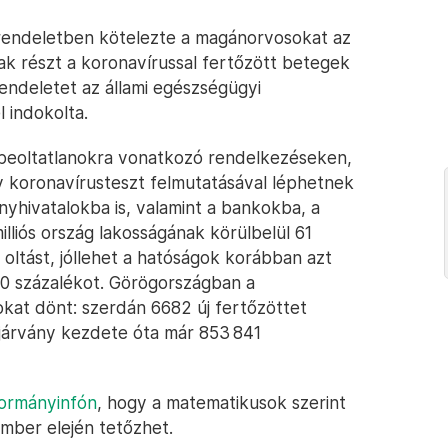
endeletben kötelezte a magánorvosokat az
nak részt a koronavírussal fertőzött betegek
endeletet az állami egészségügyi
 indokolta.
 beoltatlanokra vonatkozó rendelkezéseken,
v koronavírusteszt felmutatásával léphetnek
yhivatalokba is, valamint a bankokba, a
lliós ország lakosságának körülbelül 61
oltást, jóllehet a hatóságok korábban azt
 70 százalékot. Görögországban a
kat dönt: szerdán 6682 új fertőzöttet
a járvány kezdete óta már 853 841
kormányinfón
, hogy a matematikusok szerint
mber elején tetőzhet.