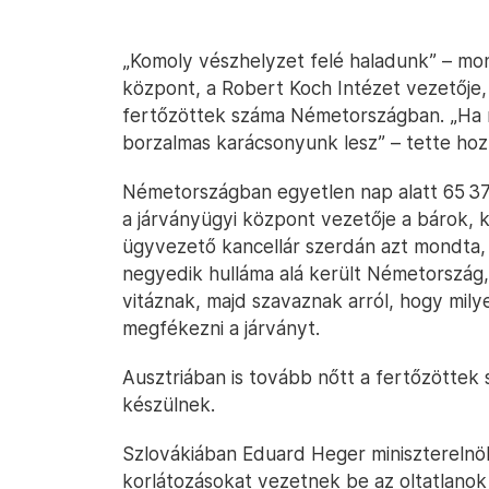
„Komoly vészhelyzet felé haladunk” – mon
központ, a Robert Koch Intézet vezetője, 
fertőzöttek száma Németországban. „Ha 
borzalmas karácsonyunk lesz” – tette hoz
Németországban egyetlen nap alatt 65 371 
a járványügyi központ vezetője a bárok, 
ügyvezető kancellár szerdán azt mondta,
negyedik hulláma alá került Németország
vitáznak, majd szavaznak arról, hogy mil
megfékezni a járványt.
Ausztriában is tovább nőtt a fertőzöttek
készülnek.
Szlovákiában Eduard Heger miniszterelnö
korlátozásokat vezetnek be az oltatlanok