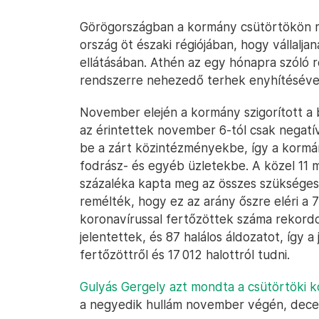
Görögországban a kormány csütörtökön r
ország öt északi régiójában, hogy vállalja
ellátásában. Athén az egy hónapra szóló r
rendszerre nehezedő terhek enyhítésével
November elején a kormány szigorított a
az érintettek november 6-tól csak negatí
be a zárt közintézményekbe, így a kormán
fodrász- és egyéb üzletekbe. A közel 11 mi
százaléka kapta meg az összes szükséges 
remélték, hogy ez az arány őszre eléri a
koronavírussal fertőzöttek száma rekordo
jelentettek, és 87 halálos áldozatot, így 
fertőzöttről és 17 012 halottról tudni.
Gulyás Gergely azt mondta a csütörtöki 
a negyedik hullám november végén, dece