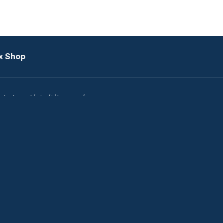
x Shop
datkezelési tájékoztató
zat
Telex Sales