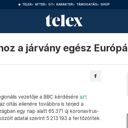
TELEX
AFTER
G7
KARAKTER
TÁMOGATÁS
SHOP
hoz a járvány egész Európ
gionális vezetője a BBC kérdésére
azt
az oltás ellenére továbbra is terjed a
ágban egy nap alatt 65 371 új koronavírus-
özölt adatai szerint 5 213 193 a fertőzöttek