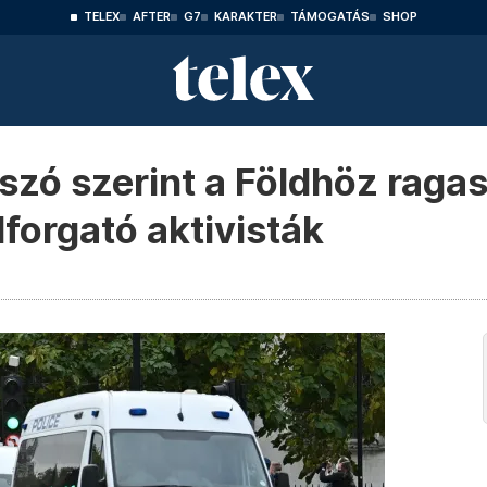
TELEX
AFTER
G7
KARAKTER
TÁMOGATÁS
SHOP
 szó szerint a Földhöz rag
lforgató aktivisták