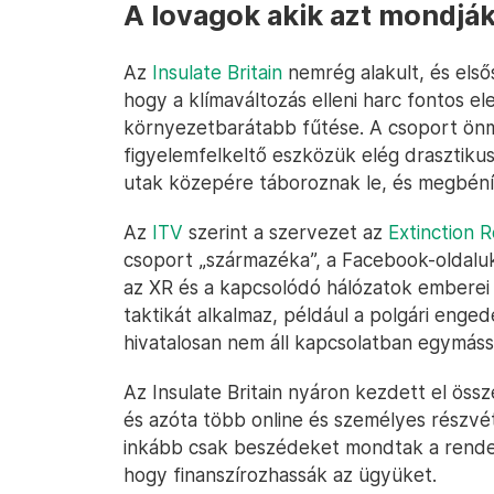
A lovagok akik azt mondják
Az
Insulate Britain
nemrég alakult, és elsős
hogy a klímaváltozás elleni harc fontos e
környezetbarátabb fűtése. A csoport önm
figyelemfelkeltő eszközük elég drasztikus
utak közepére táboroznak le, és megbénít
Az
ITV
szerint a szervezet az
Extinction R
csoport „származéka”, a Facebook-oldaluko
az XR és a kapcsolódó hálózatok emberei 
taktikát alkalmaz, például a polgári enge
hivatalosan nem áll kapcsolatban egymáss
Az Insulate Britain nyáron kezdett el össz
és azóta több online és személyes részvét
inkább csak beszédeket mondtak a rend
hogy finanszírozhassák az ügyüket.