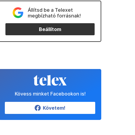
Állítsd be a Telexet
megbízható forrásnak!
Beállítom
Kövess minket Facebookon is!
Követem!