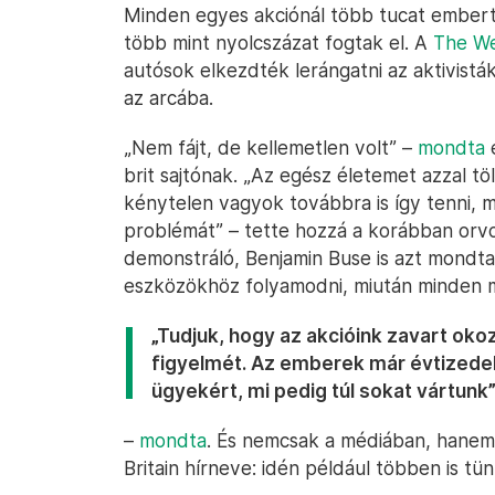
Minden egyes akciónál több tucat ember
több mint nyolcszázat fogtak el. A
The W
autósok elkezdték lerángatni az aktivistá
az arcába.
„Nem fájt, de kellemetlen volt” –
mondta
e
brit sajtónak. „Az egész életemet azzal t
kénytelen vagyok továbbra is így tenni, 
problémát” – tette hozzá a korábban orv
demonstráló, Benjamin Buse is azt mondta,
eszközökhöz folyamodni, miután minden m
„Tudjuk, hogy az akcióink zavart oko
figyelmét. Az emberek már évtizede
ügyekért, mi pedig túl sokat vártunk
–
mondta
. És nemcsak a médiában, hanem 
Britain hírneve: idén például többen is t