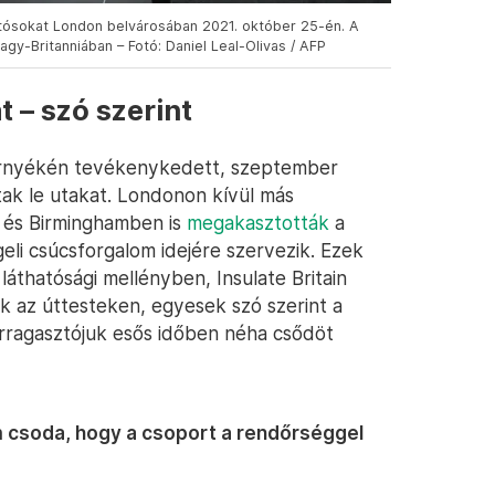
autósokat London belvárosában 2021. október 25-én. A
y-Britanniában – Fotó: Daniel Leal-Olivas / AFP
 – szó szerint
környékén tevékenykedett, szeptember
ak le utakat. Londonon kívül más
 és Birminghamben is
megakasztották
a
eli csúcsforgalom idejére szervezik. Ezek
 láthatósági mellényben, Insulate Britain
k az úttesteken, egyesek szó szerint a
rragasztójuk esős időben néha csődöt
 csoda, hogy a csoport a rendőrséggel