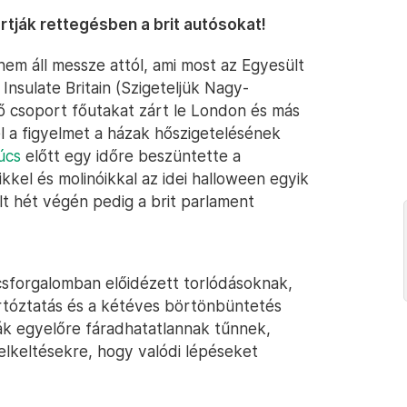
rtják rettegésben a brit autósokat!
m áll messze attól, ami most az Egyesült
 Insulate Britain (Szigeteljük Nagy-
dő csoport főutakat zárt le London és más
l a figyelmet a házak hőszigetelésének
úcs
előtt egy időre beszüntette a
kkel és molinóikkal az idei halloween egyik
lt hét végén pedig a brit parlament
csforgalomban előidézett torlódásoknak,
artóztatás és a kétéves börtönbüntetés
ák egyelőre fáradhatatlannak tűnnek,
elkeltésekre, hogy valódi lépéseket