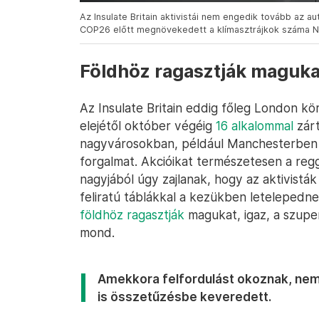
Az Insulate Britain aktivistái nem engedik tovább az 
COP26 előtt megnövekedett a klímasztrájkok száma Nag
Földhöz ragasztják magukat
Az Insulate Britain eddig főleg London 
elejétől október végéig
16 alkalommal
zárt
nagyvárosokban, például Manchesterben
forgalmat. Akcióikat természetesen a regg
nagyjából úgy zajlanak, hogy az aktivisták
feliratú táblákkal a kezükben letelepedne
földhöz ragasztják
magukat, igaz, a szupe
mond.
Amekkora felfordulást okoznak, nem
is összetűzésbe keveredett.