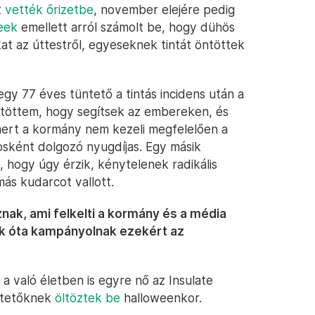
t
vették őrizetbe
, november elejére pedig
eek
emellett arról számolt be, hogy dühös
kat az úttestről, egyeseknek tintát öntöttek
gy 77 éves tüntető a tintás incidens után a
öltöttem, hogy segítsek az embereken, és
mert a kormány nem kezeli megfelelően a
osként dolgozó nyugdíjas. Egy másik
 hogy úgy érzik, kénytelenek radikális
ás kudarcot vallott.
znak, ami felkelti a kormány és a média
k óta kampányolnak ezekért az
”
a való életben is egyre nő az Insulate
üntetőknek
öltöztek be
halloweenkor.