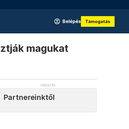
Belépés
Támogatás
asztják magukat
Partnereinktől