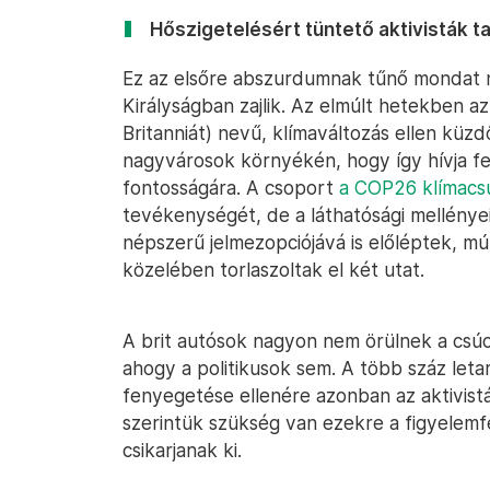
Hőszigetelésért tüntető aktivisták ta
Ez az elsőre abszurdumnak tűnő mondat ne
Királyságban zajlik. Az elmúlt hetekben az
Britanniát) nevű, klímaváltozás ellen küz
nagyvárosok környékén, hogy így hívja fe
fontosságára. A csoport
a COP26 klímacs
tevékenységét, de a láthatósági mellényei
népszerű jelmezopciójává is előléptek, mú
közelében torlaszoltak el két utat.
A brit autósok nagyon nem örülnek a csú
ahogy a politikusok sem. A több száz let
fenyegetése ellenére azonban az aktivist
szerintük szükség van ezekre a figyelemf
csikarjanak ki.