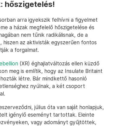
: hőszigetelés!
orban arra igyekszik felhívni a figyelmet
leme a házak megfelelő hőszigetelése és
agában nem tűnik radikálisnak, de a
, hiszen az aktivisták egyszerűen fontos
ják a forgalmat.
ebellion
(XR) éghajlatváltozás ellen küzdő
n meg is említik, hogy az Insulate Britaint
hozták létre. Bár mindkettő hasonló
detlenséghez nyúlnak, a két csoport
al.
eszerveződni, július óta van saját honlapjuk,
elt igénylő eseményt tartottak. Eleinte
ezvényeken, vagy adományt gyűjtöttek,