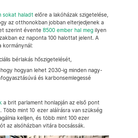
 sokat haladt
előre a lakóházak szigetelése,
hogy az otthonokban jobban elterjedjenek a
et szerint évente
8500 ember hal meg
ilyen
szakban ez naponta 100 halottat jelent. A
a kormánynál:
iális bérlakás hőszigetelését,
, hogy hogyan lehet 2030-ig minden nagy-
giafogyasztásúvá és karbonsemlegessé
k
a brit parlament honlapján az első pont
t
. Több mint 10 ezer aláírásra van szükség
álnia kelljen, és több mint 100 ezer
iót az alsóházban vitára bocsássák.