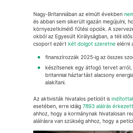
Nagy-Britanniában az elmúlt években
nem
és abban sem sikerült igazán megújulni, 
környezetkímélő fűtési opciók. A szervez
okból az Egyesült Királyságban, a téli idő
csoport ezért
két dolgot szeretne
elérni 
finanszírozzák 2025-ig az összes szoc
készítsenek egy átfogó tervet arról
britanniai háztartást alacsony ener
alakítani.
Az aktivisták hivatalos petíciót is
indította
esetében, erre idáig
7893 aláírás érkezet
ahhoz, hogy a kormánynak hivatalosan reag
aláírásra van szükség ahhoz, hogy a petíc