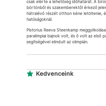
csak elérte a lehetőség időhatárát. A bír
börtönből és szakemberektől érkező jele
hátralévő részét otthon kéne letöltenie, 
hatóságoknál.
Pistorius Reeva Steenkamp meggyilkolása 
paralimpiai bajnok volt, és ő volt az első p
segítségével elindult az olimpián.
Kedvenceink