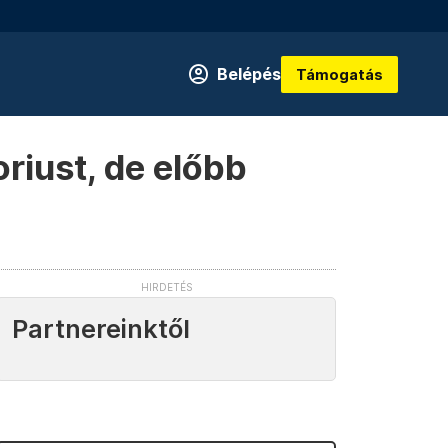
Belépés
Támogatás
riust, de előbb
Partnereinktől