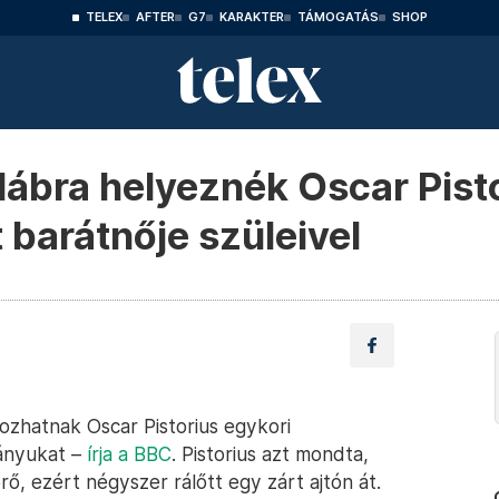
TELEX
AFTER
G7
KARAKTER
TÁMOGATÁS
SHOP
lábra helyeznék Oscar Pisto
tt barátnője szüleivel
ozhatnak Oscar Pistorius egykori
lányukat –
írja a BBC
. Pistorius azt mondta,
, ezért négyszer rálőtt egy zárt ajtón át.