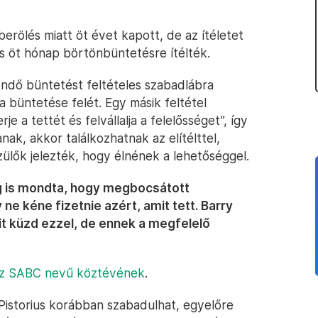
rölés miatt öt évet kapott, de az ítéletet
és öt hónap börtönbüntetésre ítélték.
tendő büntetést feltételes szabadlábra
 a büntetése felét. Egy másik feltétel
je a tettét és felvállalja a felelősséget”, így
ak, akkor találkozhatnak az elítélttel,
ülők jelezték, hogy élnének a lehetőséggel.
g is mondta, hogy megbocsátott
 ne kéne fizetnie azért, amit tett. Barry
t küzd ezzel, de ennek a megfelelő
z SABC nevű köztévének
.
 Pistorius korábban szabadulhat, egyelőre