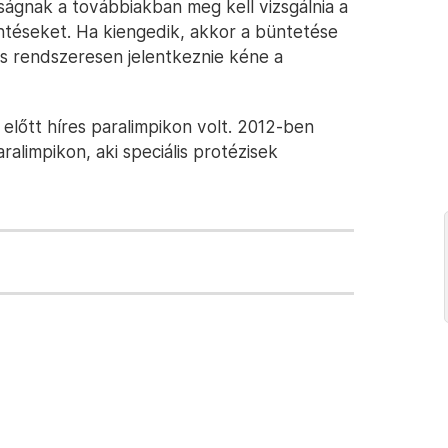
óságnak a továbbiakban meg kell vizsgálnia a
ntéseket. Ha kiengedik, akkor a büntetése
és rendszeresen jelentkeznie kéne a
előtt híres paralimpikon volt. 2012-ben
aralimpikon, aki speciális protézisek