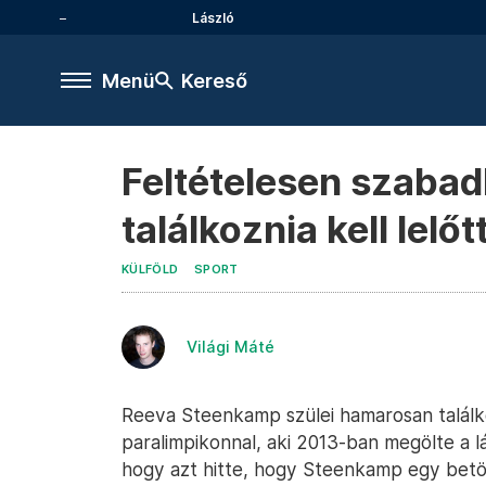
László
Menü
Kereső
Feltételesen szabad
találkoznia kell lelő
KÜLFÖLD
SPORT
Világi Máté
Reeva Steenkamp szülei hamarosan találk
paralimpikonnal, aki 2013-ban megölte a 
hogy azt hitte, hogy Steenkamp egy betörő