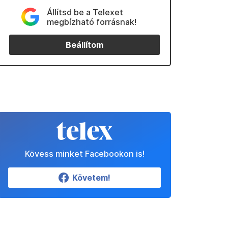
Állítsd be a Telexet
megbízható forrásnak!
Beállítom
Kövess minket Facebookon is!
Követem!