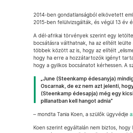
2014-ben gondatlanságból elkövetett embe
2015-ben felülvizsgálták, és végül 13 év 
A dél-afrikai törvények szerint egy letöl
bocsátásra válthatnak, ha az elítélt leülte
többek között az is, hogy az elítélt „elismer
hogy ha erre a hozzátartozók igényt tartan
hogy a gyilkos bocsánatot kérhessen. A sz
„June (Steenkamp édesanyja) mindi
Oscarnak, de ez nem azt jelenti, hogy
(Steenkamp édesapja) még egy kicsi
pillanatban kell hangot adnia”
– mondta Tania Koen, a szülők ügyvédje
a
Koen szerint egyáltalán nem biztos, hogy