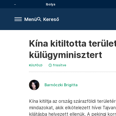
Ibolya
Menü
Kereső
Kína kitiltotta terül
külügyminisztert
frissítve
KÜLFÖLD
Barnóczki Brigitta
Kína kitiltja az ország szárazföldi terüle
mindazokat, akik elkötelezett hívei Tajva
kilátásba helyezett ellenük. A pekingi kor