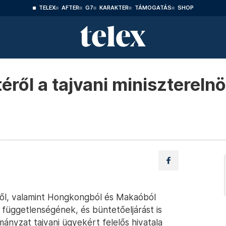
TELEX
AFTER
G7
KARAKTER
TÁMOGATÁS
SHOP
etéről a tajvani minisztereln
téről, valamint Hongkongból és Makaóból
n függetlenségének, és büntetőeljárást is
mányzat tajvani ügyekért felelős hivatala