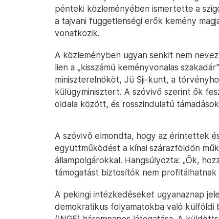
pénteki közleményében ismertette a szigo
a tajvani függetlenségi erők kemény magjá
vonatkozik.
A közleményben ugyan senkit nem nevezte
lien a „kisszámú keményvonalas szakadár”
miniszterelnököt, Jü Sji-kunt, a törvény
külügyminisztert. A szóvivő szerint ők fes
oldala között, és rosszindulatú támadásoka
A szóvivő elmondta, hogy az érintettek é
együttműködést a kínai szárazföldön működ
állampolgárokkal. Hangsúlyozta: „Ők, hozz
támogatást biztosítók nem profitálhatnak 
A pekingi intézkedéseket ugyanaznap jele
demokratikus folyamatokba való külföldi 
(INGE) háromnapos látogatása. A küldöttsé