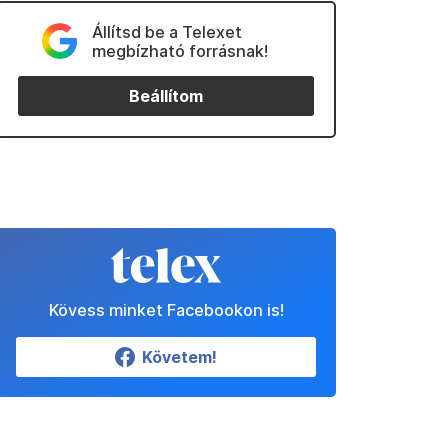
Állítsd be a Telexet
megbízható forrásnak!
Beállítom
Kövess minket Facebookon is!
Követem!