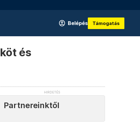
Belépés
Támogatás
ököt és
Partnereinktől