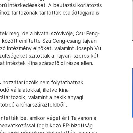
rú intézkedéseket. A beutazási korlátozás
hoz tartozónak tartottak családtagjaira is
k meg, de a hivatal szóvivője, Csu Feng-
 között említette Szu Ceng-csang tajvani
hozó intézmény elnökét, valamint Joseph Vu
zültségeket szítottak a Tajvani-szoros két
t intéztek Kína szárazföldi része ellen.
s hozzátartozóik nem folytathatnak
ő vállalatokkal, illetve kínai
átartozóik, valamint a nekik anyagi
többé a kínai szárazföldből”.
ntették be, amikor véget ért Tajvanon a
beavatkozással foglalkozó EP-bizottság
g tagjai pénteken kijelentették, hogy az