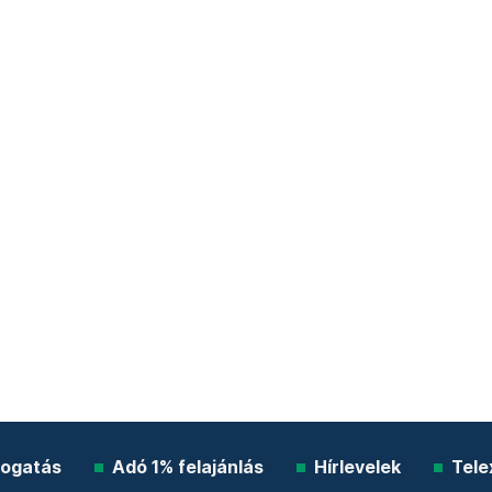
ogatás
Adó 1% felajánlás
Hírlevelek
Tele