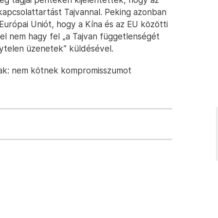
kapcsolattartást Tajvannal. Peking azonban
z Európai Uniót, hogy a Kína és az EU közötti
zel nem hagy fel „a Tajvan függetlenségét
ytelen üzenetek” küldésével.
ak: nem kötnek kompromisszumot