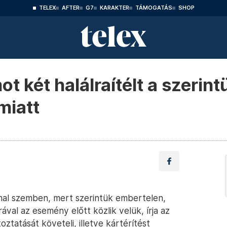
TELEX
AFTER
G7
KARAKTER
TÁMOGATÁS
SHOP
mot két halálraítélt a szeri
miatt
ammal szemben, mert szerintük embertelen,
val az esemény előtt közlik velük, írja az
oztatását követeli, illetve kártérítést