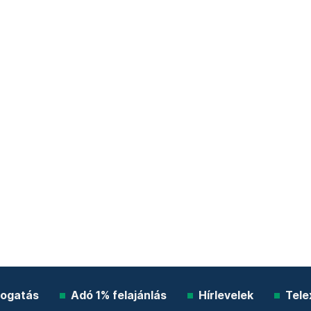
ogatás
Adó 1% felajánlás
Hírlevelek
Tele