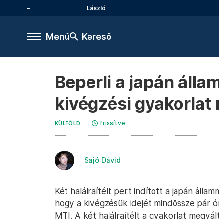
László
Menü
Kereső
Beperli a japán álla
kivégzési gyakorlat 
frissítve
KÜLFÖLD
Sajó Dávid
Két halálraítélt pert indított a japán áll
hogy a kivégzésük idejét mindössze pár órá
MTI. A két halálraítélt a gyakorlat megvált