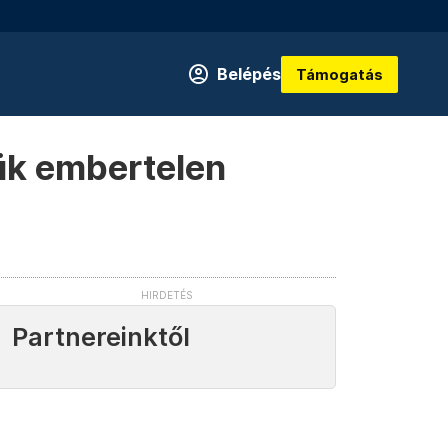
Belépés
Támogatás
ntük embertelen
Partnereinktől