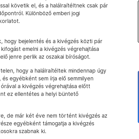
al követik el, és a halálraítéltnek csak pár
időpontról. Különböző emberi jogi
korlatot.
ák, hogy bejelentés és a kivégzés közti pár
 kifogást emelni a kivégzés végrehajtása
elő jenre perlik az oszakai bíróságot.
telen, hogy a halálraítéltek mindennap úgy
k, és egyébként sem írja elő semmilyen
 órával a kivégzés végrehajtása előtt
nt ez ellentétes a helyi büntető
lve, de már két éve nem történt kivégzés az
része egyébként támogatja a kivégzés
kosokra szabnak ki.