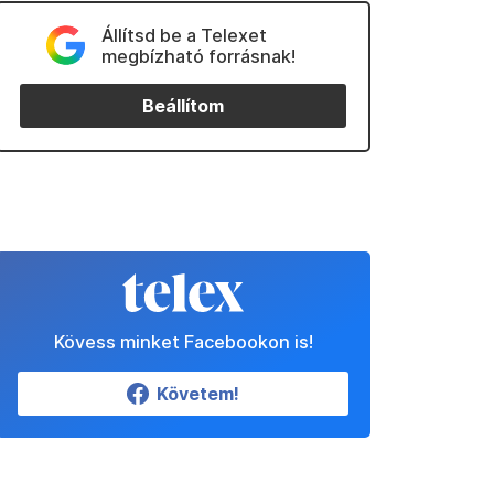
Állítsd be a Telexet
megbízható forrásnak!
Beállítom
Kövess minket Facebookon is!
Követem!