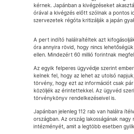
kérnek. Japánban a kivégzéseket akasztáss
órával a kivégzés előtt szólnak a pontos 
szervezetek régóta kritizálják a japán gya
A pert indító halálraítéltek azt kifogásolj
óra annyira rövid, hogy nincs lehetőségük
ellen. Mindezért 60 millió forintnak megfel
Az egyik felperes ügyvédje szerint ember
kelnek fel, hogy az lehet az utolsó napju
törvény, hogy ezt az információt csak pár
közöljék az érintettekkel. Az ügyvéd szeri
törvénykönyv rendelkezéseivel is.
Japánban jelenleg 112 rab van halálra íté
országban. Az ország lakosságának nagy 
intézményét, amit a legtöbb esetben gyil