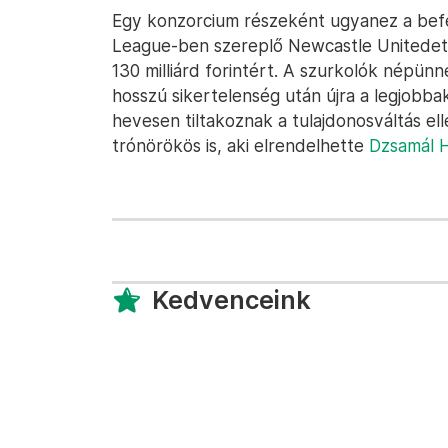
Egy konzorcium részeként ugyanez a bef
League-ben szereplő Newcastle Unitedet 3
130 milliárd forintért. A szurkolók népünn
hosszú sikertelenség után újra a legjobba
hevesen tiltakoznak a tulajdonosváltás ell
trónörökös is, aki elrendelhette
Dzsamál H
Kedvenceink