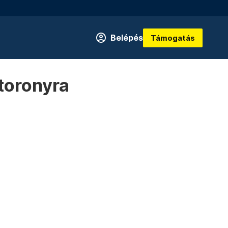
Belépés
Támogatás
toronyra