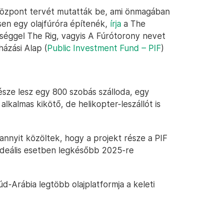
központ tervét mutatták be, ami önmagában
en egy olajfúróra építenék,
írja
a The
séggel The Rig, vagyis A Fúrótorony nevet
házási Alap (
Public Investment Fund – PIF
)
ze lesz egy 800 szobás szálloda, egy
lkalmas kikötő, de helikopter-leszállót is
annyit közöltek, hogy a projekt része a PIF
 ideális esetben legkésőbb 2025-re
d-Arábia legtöbb olajplatformja a keleti