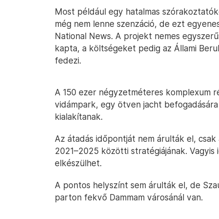
Most például egy hatalmas szórakoztató
még nem lenne szenzáció, de ezt egyenes
National News. A projekt nemes egyszerű
kapta, a költségeket pedig az Állami Beru
fedezi.
A 150 ezer négyzetméteres komplexum rés
vidámpark, egy ötven jacht befogadására a
kialakítanak.
Az átadás időpontját nem árulták el, csak 
2021–2025 közötti stratégiájának. Vagyis
elkészülhet.
A pontos helyszínt sem árulták el, de Szaú
parton fekvő Dammam városánál van.