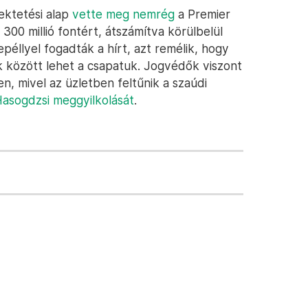
ektetési alap
vette meg nemrég
a Premier
00 millió fontért, átszámítva körülbelül
epéllyel fogadták a hírt, azt remélik, hogy
k között lehet a csapatuk. Jogvédők viszont
en, mivel az üzletben feltűnik a szaúdi
asogdzsi meggyilkolását
.