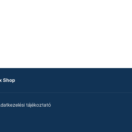
x Shop
datkezelési tájékoztató
zat
Telex Sales