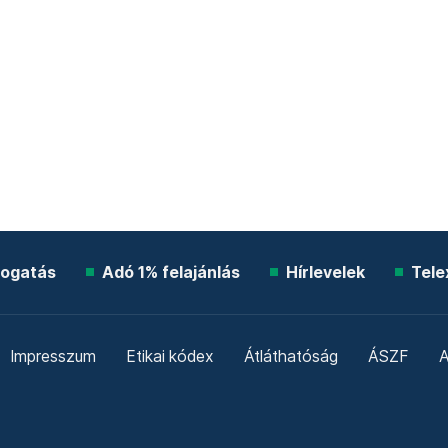
ogatás
Adó 1% felajánlás
Hírlevelek
Tele
Impresszum
Etikai kódex
Átláthatóság
ÁSZF
A
Süti beállítások
Szabályzatok
Kommentelési szabály