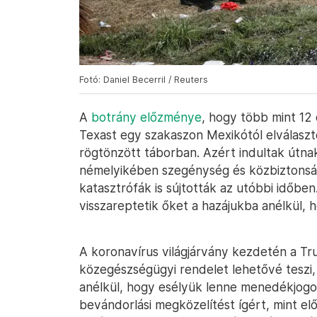
Fotó: Daniel Becerril / Reuters
A
botrány előzménye
, hogy több mint 12 
Texast egy szakaszon Mexikótól elválasztó
rögtönzött táborban. Azért indultak útna
némelyikében szegénység és közbiztonsági
katasztrófák is sújtották az utóbbi időbe
visszareptetik őket a hazájukba anélkül, 
A koronavírus világjárvány kezdetén a Tr
közegészségügyi rendelet lehetővé teszi,
anélkül, hogy esélyük lenne menedékjogo
bevándorlási megközelítést ígért, mint el