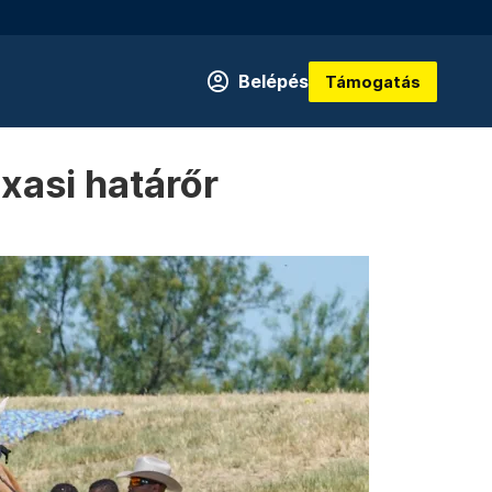
Belépés
Támogatás
xasi határőr