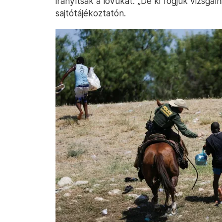
irányítsák a lovukat. „De ki fogjuk vizsgál
sajtótájékoztatón.