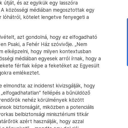
 útját, és az egyikük egy lasszóra
t. A közösségi médiában megosztottak egy
 lóhátról, kötelet lengetve fenyegeti a
elvételt, azt gondolná, hogy ez elfogadható
en Psaki, a Fehér Ház szóvivője. „Nem
m elképzelni, hogy milyen kontextusban
zösségi médiában egyesek arról írnak, hogy a
fekete férfiak képe a feketéket az Egyesült
gokra emlékeztet.
e elmondta: az incidenst kivizsgálják, hogy
„elfogadhatatlan” fellépés a bűnüldöző
a rendőrök nehéz körülmények között
ránsok biztonságát, miközben a potenciális
kas belbiztonsági minisztériumi titkár
tárőrök azért használják, hogy azzal