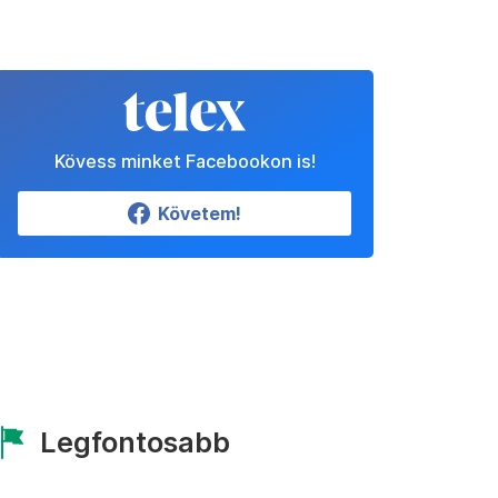
Kövess minket Facebookon is!
Követem!
Legfontosabb