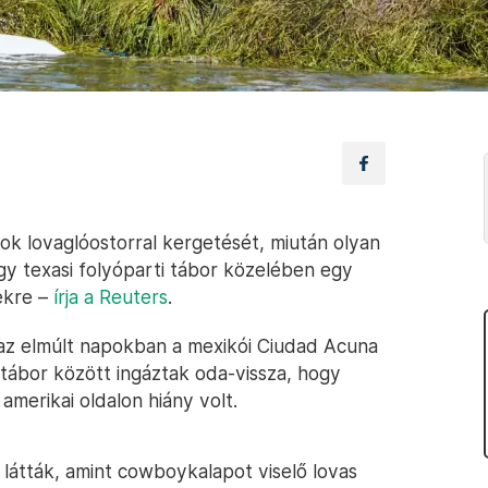
sok lovaglóostorral kergetését, miután olyan
y texasi folyóparti tábor közelében egy
ekre –
írja a Reuters
.
 az elmúlt napokban a mexikói Ciudad Acuna
ó tábor között ingáztak oda-vissza, hogy
amerikai oldalon hiány volt.
látták, amint cowboykalapot viselő lovas