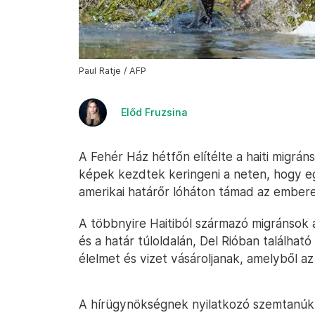
Paul Ratje / AFP
Előd Fruzsina
A Fehér Ház hétfőn elítélte a haiti migrán
képek kezdtek keringeni a neten, hogy eg
amerikai határőr lóháton támad az ember
A többnyire Haitiból származó migránsok
és a határ túloldalán, Del Rióban találhat
élelmet és vizet vásároljanak, amelyből az 
A hírügynökségnek nyilatkozó szemtanúk 