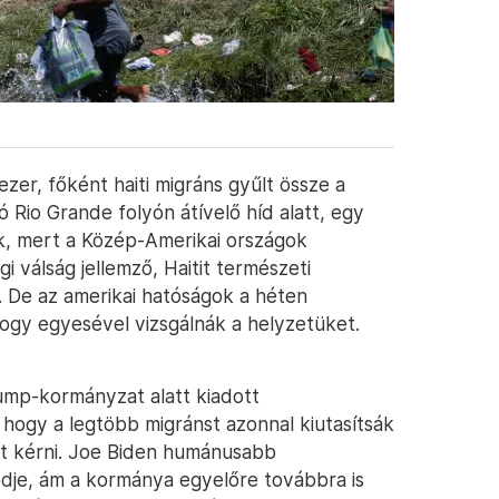
ezer, főként haiti migráns gyűlt össze a
 Rio Grande folyón átívelő híd alatt, egy
k, mert a Közép-Amerikai országok
 válság jellemző, Haitit természeti
n. De az amerikai hatóságok a héten
hogy egyesével vizsgálnák a helyzetüket.
ump-kormányzat alatt kiadott
 hogy a legtöbb migránst azonnal kiutasítsák
t kérni. Joe Biden humánusabb
ődje, ám a kormánya egyelőre továbbra is