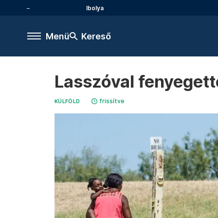
Ibolya
Menü
Kereső
Lasszóval fenyegette
frissítve
KÜLFÖLD