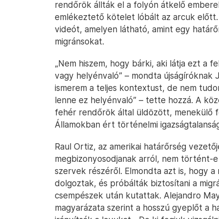
rendőrök állták el a folyón átkelő emberek
emlékeztető kötelet lóbált az arcuk előt
videót, amelyen látható, amint egy határőr
migránsokat.
„Nem hiszem, hogy bárki, aki látja ezt a f
vagy helyénvaló” – mondta újságíróknak J
ismerem a teljes kontextust, de nem tudo
lenne ez helyénvaló” – tette hozzá. A kö
fehér rendőrök által üldözött, menekülő 
Államokban ért történelmi igazságtalansá
Raul Ortiz, az amerikai határőrség vezetőj
megbizonyosodjanak arról, nem történt-e 
szervek részéről. Elmondta azt is, hogy 
dolgoztak, és próbálták biztosítani a mig
csempészek után kutattak. Alejandro Mayor
magyarázata szerint a hosszú gyeplőt a ha