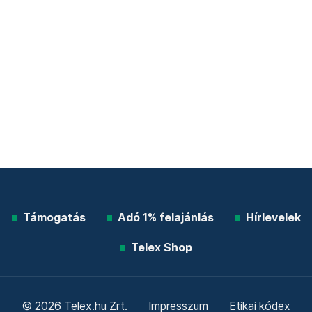
Támogatás
Adó 1% felajánlás
Hírlevelek
Telex Shop
© 2026 Telex.hu Zrt.
Impresszum
Etikai kódex