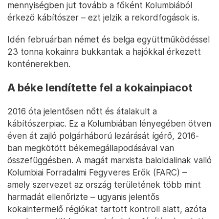
mennyiségben jut tovább a főként Kolumbiából
érkező kábítószer – ezt jelzik a rekordfogások is.
Idén februárban német és belga együttműködéssel
23 tonna kokainra bukkantak a hajókkal érkezett
konténerekben.
A béke lendítette fel a kokainpiacot
2016 óta jelentősen nőtt és átalakult a
kábítószerpiac. Ez a Kolumbiában lényegében ötven
éven át zajló polgárháború lezárását ígérő, 2016-
ban megkötött békemegállapodásával van
összefüggésben. A magát marxista baloldalinak valló
Kolumbiai Forradalmi Fegyveres Erők (FARC) –
amely szervezet az ország területének több mint
harmadát ellenőrizte – ugyanis jelentős
kokaintermelő régiókat tartott kontroll alatt, azóta