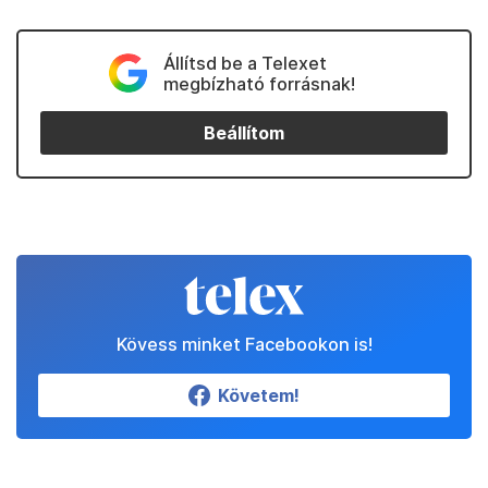
Állítsd be a Telexet
megbízható forrásnak!
Beállítom
Kövess minket Facebookon is!
Követem!