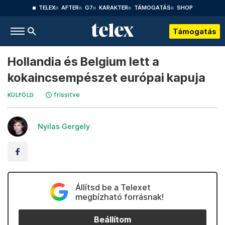
TELEX
AFTER
G7
KARAKTER
TÁMOGATÁS
SHOP
Támogatás
Hollandia és Belgium lett a
kokaincsempészet európai kapuja
frissítve
KÜLFÖLD
Nyilas Gergely
Állítsd be a Telexet
megbízható forrásnak!
Beállítom