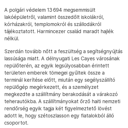
A polgári védelem 13 694 megsemmisült
lakóépületről, valamint összedőlt iskolákról,
kórházakról, templomokról és szállodákról
tájékoztatott. Harmincezer család maradt hajlék
nélkül.
Szerdán tovább nőtt a feszültség a segítségnyújtás
lassúsága miatt. A délnyugati Les Cayes városának
repülőterén, az egyik legsúlyosabban érintett
területen emberek tömegei gyűltek össze a
terminál kerítése előtt, miután egy segélyszállító
repülőgép megérkezett, és a személyzet
megkezdte a szállítmány berakodását a várakozó
teherautókba. A szállítmányokat őrző haiti nemzeti
rendőrség egyik tagja két figyelmeztető lövést
adott le, hogy szétoszlasson egy fiatalokból álló
csoportot.