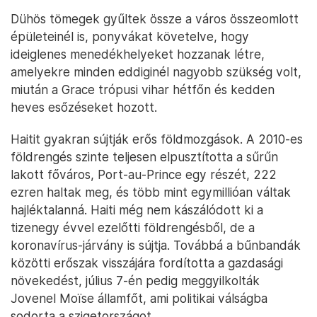
Dühös tömegek gyűltek össze a város összeomlott
épületeinél is, ponyvákat követelve, hogy
ideiglenes menedékhelyeket hozzanak létre,
amelyekre minden eddiginél nagyobb szükség volt,
miután a Grace trópusi vihar hétfőn és kedden
heves esőzéseket hozott.
Haitit gyakran sújtják erős földmozgások. A 2010-es
földrengés szinte teljesen elpusztította a sűrűn
lakott főváros, Port-au-Prince egy részét, 222
ezren haltak meg, és több mint egymillióan váltak
hajléktalanná. Haiti még nem kászálódott ki a
tizenegy évvel ezelőtti földrengésből, de a
koronavírus-járvány is sújtja. Továbbá a bűnbandák
közötti erőszak visszájára fordította a gazdasági
növekedést, július 7-én pedig meggyilkolták
Jovenel Moïse államfőt, ami politikai válságba
sodorta a szigetországot.