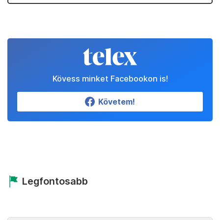
Kövess minket Facebookon is!
Követem!
Legfontosabb