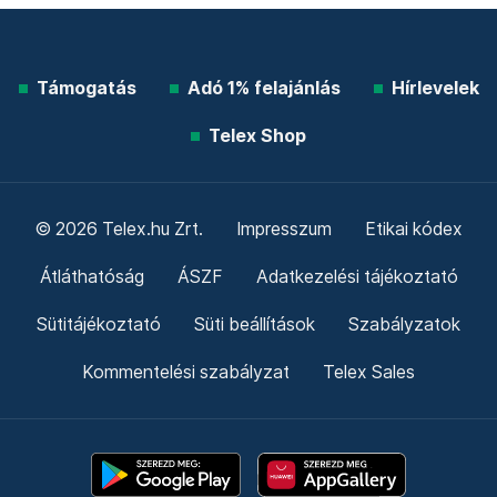
Támogatás
Adó 1% felajánlás
Hírlevelek
Telex Shop
© 2026 Telex.hu Zrt.
Impresszum
Etikai kódex
Átláthatóság
ÁSZF
Adatkezelési tájékoztató
Sütitájékoztató
Süti beállítások
Szabályzatok
Kommentelési szabályzat
Telex Sales