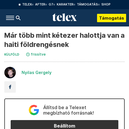
TELEX
AFTER
G7
KARAKTER
TÁMOGATÁS
SHOP
Támogatás
Már több mint kétezer halottja van a
haiti földrengésnek
frissítve
KÜLFÖLD
Nyilas Gergely
Állítsd be a Telexet
megbízható forrásnak!
Beállítom