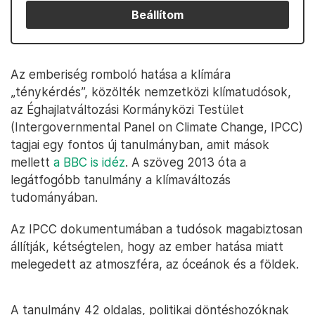
Beállítom
Az emberiség romboló hatása a klímára
„ténykérdés”, közölték nemzetközi klímatudósok,
az Éghajlatváltozási Kormányközi Testület
(Intergovernmental Panel on Climate Change, IPCC)
tagjai egy fontos új tanulmányban, amit mások
mellett
a BBC is idéz
. A szöveg 2013 óta a
legátfogóbb tanulmány a klímaváltozás
tudományában.
Az IPCC dokumentumában a tudósok magabiztosan
állítják, kétségtelen, hogy az ember hatása miatt
melegedett az atmoszféra, az óceánok és a földek.
A tanulmány 42 oldalas, politikai döntéshozóknak