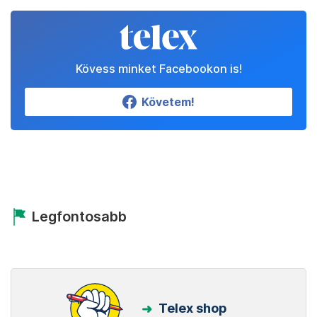
Kövess minket Facebookon is!
Követem!
Legfontosabb
Telex shop