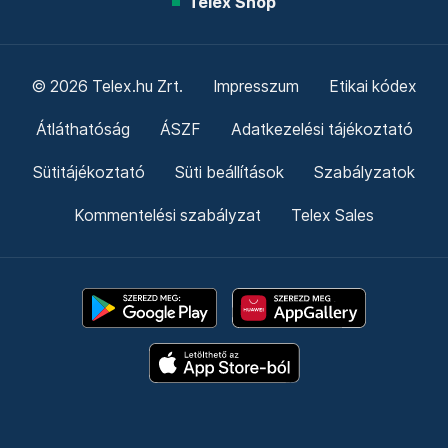
Telex Shop
© 2026 Telex.hu Zrt.
Impresszum
Etikai kódex
Átláthatóság
ÁSZF
Adatkezelési tájékoztató
Sütitájékoztató
Süti beállítások
Szabályzatok
Kommentelési szabályzat
Telex Sales