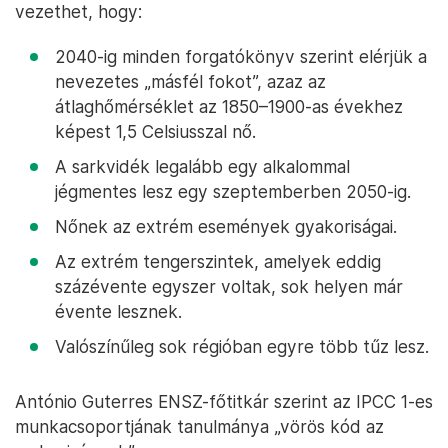
vezethet, hogy:
2040-ig minden forgatókönyv szerint elérjük a
nevezetes „másfél fokot”, azaz az
átlaghőmérséklet az 1850–1900-as évekhez
képest 1,5 Celsiusszal nő.
A sarkvidék legalább egy alkalommal
jégmentes lesz egy szeptemberben 2050-ig.
Nőnek az extrém események gyakoriságai.
Az extrém tengerszintek, amelyek eddig
százévente egyszer voltak, sok helyen már
évente lesznek.
Valószínűleg sok régióban egyre több tűz lesz.
António Guterres ENSZ-főtitkár szerint az IPCC 1-es
munkacsoportjának tanulmánya „vörös kód az