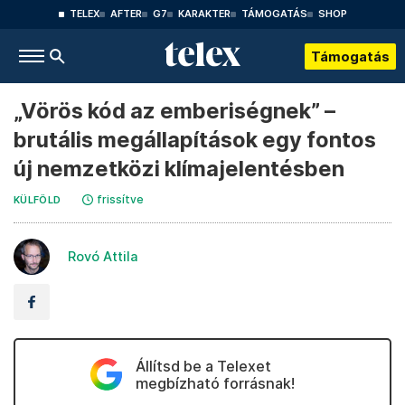
TELEX
AFTER
G7
KARAKTER
TÁMOGATÁS
SHOP
Támogatás
„Vörös kód az emberiségnek” –
brutális megállapítások egy fontos
új nemzetközi klímajelentésben
frissítve
KÜLFÖLD
Rovó Attila
Állítsd be a Telexet
megbízható forrásnak!