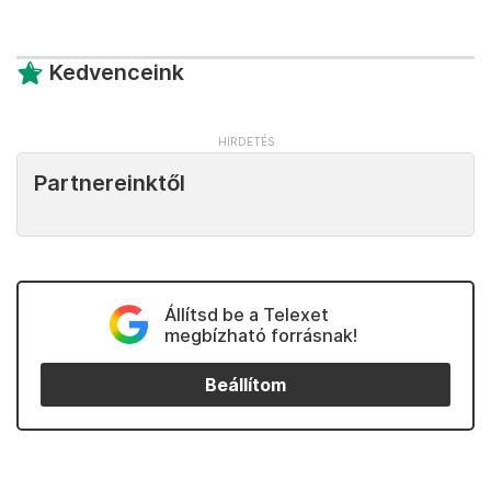
Kedvenceink
Partnereinktől
Állítsd be a Telexet
megbízható forrásnak!
Beállítom