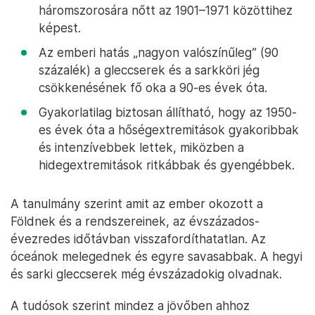
háromszorosára nőtt az 1901–1971 közöttihez
képest.
Az emberi hatás „nagyon valószínűleg” (90
százalék) a gleccserek és a sarkköri jég
csökkenésének fő oka a 90-es évek óta.
Gyakorlatilag biztosan állítható, hogy az 1950-
es évek óta a hőségextremitások gyakoribbak
és intenzívebbek lettek, miközben a
hidegextremitások ritkábbak és gyengébbek.
A tanulmány szerint amit az ember okozott a
Földnek és a rendszereinek, az évszázados-
évezredes időtávban visszafordíthatatlan. Az
óceánok melegednek és egyre savasabbak. A hegyi
és sarki gleccserek még évszázadokig olvadnak.
A tudósok szerint mindez a jövőben ahhoz