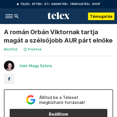
TELEX
AFTER
G7
KARAKTER
TÁMOGATÁS
SHOP
Támogatás
A román Orbán Viktornak tartja
magát a szélsőjobb AUR párt elnöke
frissítve
KÜLFÖLD
Iván-Nagy Szilvia
Állítsd be a Telexet
megbízható forrásnak!
Beállítom