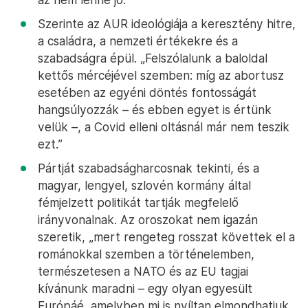
Szerinte az AUR ideológiája a keresztény hitre,
a családra, a nemzeti értékekre és a
szabadságra épül. „Felszólalunk a baloldal
kettős mércéjével szemben: míg az abortusz
esetében az egyéni döntés fontosságát
hangsúlyozzák – és ebben egyet is értünk
velük –, a Covid elleni oltásnál már nem teszik
ezt.”
Pártját szabadságharcosnak tekinti, és a
magyar, lengyel, szlovén kormány által
fémjelzett politikát tartják megfelelő
irányvonalnak. Az oroszokat nem igazán
szeretik, „mert rengeteg rosszat követtek el a
románokkal szemben a történelemben,
természetesen a NATO és az EU tagjai
kívánunk maradni – egy olyan egyesült
Európáé, amelyben mi is nyíltan elmondhatjuk