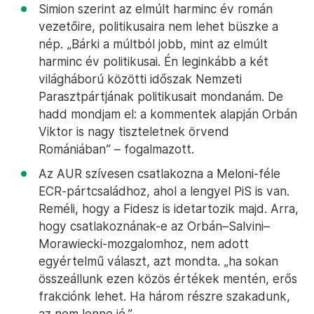
Simion szerint az elmúlt harminc év román
vezetőire, politikusaira nem lehet büszke a
nép. „Bárki a múltból jobb, mint az elmúlt
harminc év politikusai. Én leginkább a két
világháború közötti időszak Nemzeti
Parasztpártjának politikusait mondanám. De
hadd mondjam el: a kommentek alapján Orbán
Viktor is nagy tiszteletnek örvend
Romániában” – fogalmazott.
Az AUR szívesen csatlakozna a Meloni-féle
ECR-pártcsaládhoz, ahol a lengyel PiS is van.
Reméli, hogy a Fidesz is idetartozik majd. Arra,
hogy csatlakoznának-e az Orbán–Salvini–
Morawiecki-mozgalomhoz, nem adott
egyértelmű választ, azt mondta. „ha sokan
összeállunk ezen közös értékek mentén, erős
frakciónk lehet. Ha három részre szakadunk,
az nem lenne jó.”