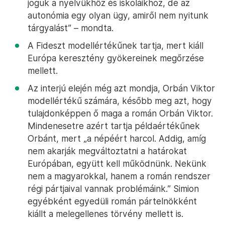
joguk a nyelvükhöz és iskoláikhoz, de az
autonómia egy olyan ügy, amiről nem nyitunk
tárgyalást” – mondta.
A Fideszt modellértékűnek tartja, mert kiáll
Európa keresztény gyökereinek megőrzése
mellett.
Az interjú elején még azt mondja, Orbán Viktor
modellértékű számára, később meg azt, hogy
tulajdonképpen ő maga a román Orbán Viktor.
Mindenesetre azért tartja példaértékűnek
Orbánt, mert „a népéért harcol. Addig, amíg
nem akarják megváltoztatni a határokat
Európában, együtt kell működnünk. Nekünk
nem a magyarokkal, hanem a román rendszer
régi pártjaival vannak problémáink.” Simion
egyébként egyedüli román pártelnökként
kiállt a melegellenes törvény mellett is.