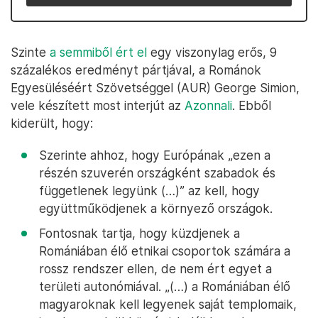
Szinte
a semmiből ért el
egy viszonylag erős, 9
százalékos eredményt pártjával, a Románok
Egyesüléséért Szövetséggel (AUR) George Simion,
vele készített most interjút az
Azonnali
. Ebből
kiderült, hogy:
Szerinte ahhoz, hogy Európának „ezen a
részén szuverén országként szabadok és
függetlenek legyünk (…)” az kell, hogy
együttműködjenek a környező országok.
Fontosnak tartja, hogy küzdjenek a
Romániában élő etnikai csoportok számára a
rossz rendszer ellen, de nem ért egyet a
területi autonómiával. „(…) a Romániában élő
magyaroknak kell legyenek saját templomaik,