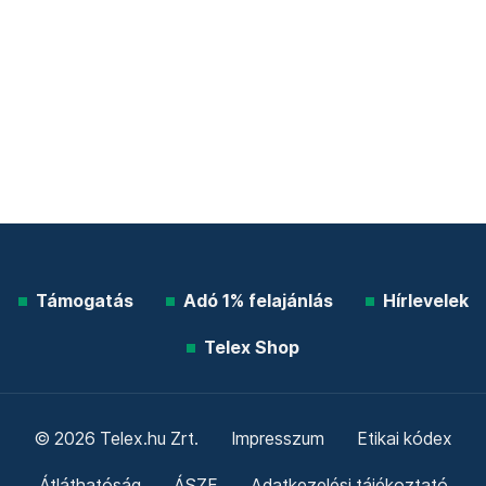
Támogatás
Adó 1% felajánlás
Hírlevelek
Telex Shop
© 2026 Telex.hu Zrt.
Impresszum
Etikai kódex
Átláthatóság
ÁSZF
Adatkezelési tájékoztató