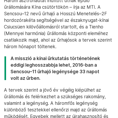
Három asztronautát indított útnak épülő
űrállomására Kína csütörtökön – írja az MTI. A
Sencsou–12 nevű űrhajó a Hosszú Menetelés–2F
hordozórakéta segítségével az északnyugat-kínai
Csiucsüen kilövőállomásról startolt, és a Tienho
(Mennyei harmónia) űrállomás központi eleméhez
csatlakozik majd, ahol az űrhajósok a tervek szerint
három hónapot töltenek.
A misszió a kínai űrkutatás történetének
eddigi leghosszabbja lehet, 2016-ban a
Sencsou–11 űrhajó legénysége 33 napot
volt az űrben.
A tervek szerint a jövő év végéig kiépülhet az
űrállomás és felérkezhet a szükséges rakomány,
valamint a legénység. A háromfős legénység
különböző tesztekkel ellenőrzi majd az űrállomás
működését. Egyebek mellett az újrahasznosító és