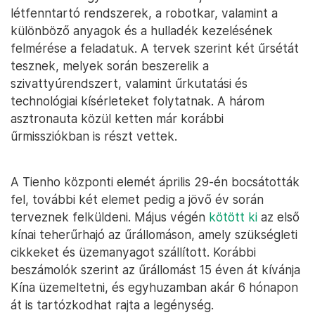
létfenntartó rendszerek, a robotkar, valamint a
különböző anyagok és a hulladék kezelésének
felmérése a feladatuk. A tervek szerint két űrsétát
tesznek, melyek során beszerelik a
szivattyúrendszert, valamint űrkutatási és
technológiai kísérleteket folytatnak. A három
asztronauta közül ketten már korábbi
űrmissziókban is részt vettek.
A Tienho központi elemét április 29-én bocsátották
fel, további két elemet pedig a jövő év során
terveznek felküldeni. Május végén
kötött ki
az első
kínai teherűrhajó az űrállomáson, amely szükségleti
cikkeket és üzemanyagot szállított. Korábbi
beszámolók szerint az űrállomást 15 éven át kívánja
Kína üzemeltetni, és egyhuzamban akár 6 hónapon
át is tartózkodhat rajta a legénység.