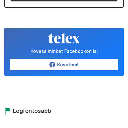
Kövess minket Facebookon is!
Követem!
Legfontosabb