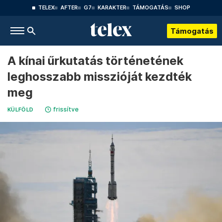
TELEX
AFTER
G7
KARAKTER
TÁMOGATÁS
SHOP
Támogatás
A kínai űrkutatás történetének
leghosszabb misszióját kezdték
meg
frissítve
KÜLFÖLD