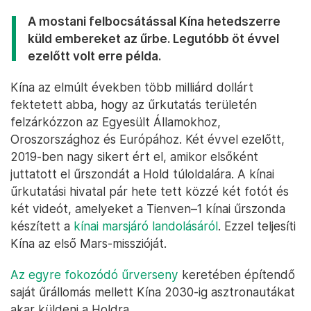
A mostani felbocsátással Kína hetedszerre
küld embereket az űrbe. Legutóbb öt évvel
ezelőtt volt erre példa.
Kína az elmúlt években több milliárd dollárt
fektetett abba, hogy az űrkutatás területén
felzárkózzon az Egyesült Államokhoz,
Oroszországhoz és Európához. Két évvel ezelőtt,
2019-ben nagy sikert ért el, amikor elsőként
juttatott el űrszondát a Hold túloldalára. A kínai
űrkutatási hivatal pár hete tett közzé két fotót és
két videót, amelyeket a Tienven–1 kínai űrszonda
készített a
kínai marsjáró landolásáról
. Ezzel teljesíti
Kína az első Mars-misszióját.
Az egyre fokozódó űrverseny
keretében építendő
saját űrállomás mellett Kína 2030-ig asztronautákat
akar küldeni a Holdra.