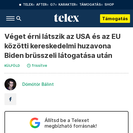
TELEX
AFTER
G7
KARAKTER
TÁMOGATÁS
SHOP
Támogatás
Véget érni látszik az USA és az EU
közötti kereskedelmi huzavona
Biden brüsszeli látogatása után
frissítve
KÜLFÖLD
Dömötör Bálint
Állítsd be a Telexet
megbízható forrásnak!