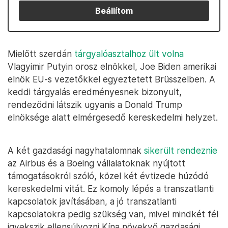
Beállítom
Mielőtt szerdán
tárgyalóasztalhoz ült volna
Vlagyimir Putyin orosz elnökkel, Joe Biden amerikai
elnök EU-s vezetőkkel egyeztetett Brüsszelben. A
keddi tárgyalás eredményesnek bizonyult,
rendeződni látszik ugyanis a Donald Trump
elnöksége alatt elmérgesedő kereskedelmi helyzet.
A két gazdasági nagyhatalomnak
sikerült rendeznie
az Airbus és a Boeing vállalatoknak nyújtott
támogatásokról szóló, közel két évtizede húzódó
kereskedelmi vitát. Ez komoly lépés a transzatlanti
kapcsolatok javításában, a jó transzatlanti
kapcsolatokra pedig szükség van, mivel mindkét fél
igyekszik ellensúlyozni Kína növekvő gazdasági