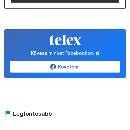
Kövess minket Facebookon is!
Követem!
Legfontosabb