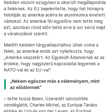
Kedden viszont ezügyben is sikerült megállapodnia
a feleknek. Az EU bejelentette, hogy hat hónapra
feloldják az amerikai acélra és alumíniumra kivetett
vámokat. Az amerikai fél egyelőre nem tette meg
ezt, azonban rövid időn belül erre is sor kerül majd
a várakozások szerint.
Mielőtt kedden tárgyalóasztalhoz ültek volna a
felek, az amerikai elnök azt nyilatkozta, hogy
„Amerika visszatért. Az Egyesült Államoknak az az
érdeke, hogy nagyszerű kapcsolatai legyenek a
NATO-val és az EU-val”.
„Nekem egészen más a véleményem, mint
az elődömnek”
– tette hozzá Biden. Üzenetét üdvözölték
vendéglátói, Charles Michel, az Európai Tanács
elnöke és Ursula von der Leyen, az Európai