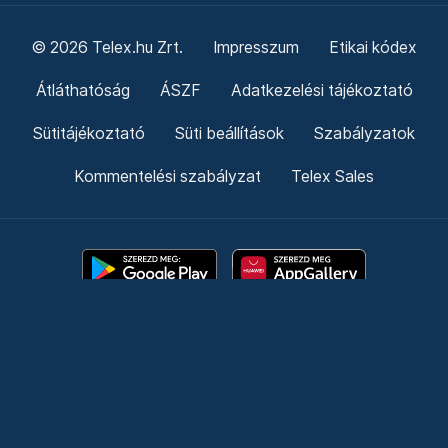
© 2026 Telex.hu Zrt.
Impresszum
Etikai kódex
Átláthatóság
ÁSZF
Adatkezelési tájékoztató
Sütitájékoztató
Süti beállítások
Szabályzatok
Kommentelési szabályzat
Telex Sales