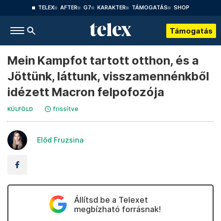
TELEX
AFTER
G7
KARAKTER
TÁMOGATÁS
SHOP
Támogatás
Mein Kampfot tartott otthon, és a
Jöttünk, láttunk, visszamennénkből
idézett Macron felpofozója
frissítve
KÜLFÖLD
Előd Fruzsina
Állítsd be a Telexet
megbízható forrásnak!