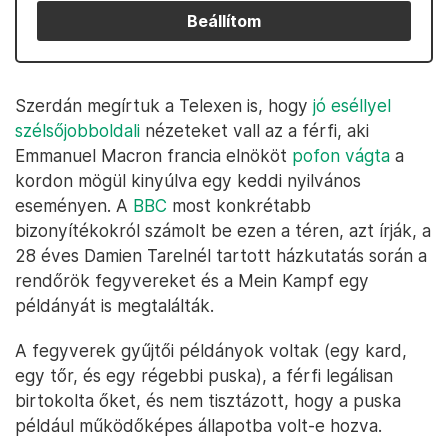
Beállítom
Szerdán megírtuk a Telexen is, hogy
jó eséllyel
szélsőjobboldali
nézeteket vall az a férfi, aki
Emmanuel Macron francia elnököt
pofon vágta
a
kordon mögül kinyúlva egy keddi nyilvános
eseményen. A
BBC
most konkrétabb
bizonyítékokról számolt be ezen a téren, azt írják, a
28 éves Damien Tarelnél tartott házkutatás során a
rendőrök fegyvereket és a Mein Kampf egy
példányát is megtalálták.
A fegyverek gyűjtői példányok voltak (egy kard,
egy tőr, és egy régebbi puska), a férfi legálisan
birtokolta őket, és nem tisztázott, hogy a puska
például működőképes állapotba volt-e hozva.