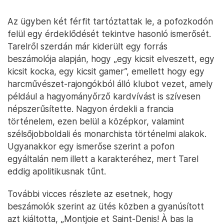
Az ügyben két férfit tartóztattak le, a pofozkodón
felül egy érdeklődését tekintve hasonló ismerősét.
Tarelről szerdán már kiderült egy forrás
beszámolója alapján, hogy „egy kicsit elveszett, egy
kicsit kocka, egy kicsit gamer”, emellett hogy egy
harcművészet-rajongókból álló klubot vezet, amely
például a hagyományőrző kardvívást is szívesen
népszerűsítette. Nagyon érdekli a francia
történelem, ezen belül a középkor, valamint
szélsőjobboldali és monarchista történelmi alakok.
Ugyanakkor egy ismerőse szerint a pofon
egyáltalán nem illett a karakteréhez, mert Tarel
eddig apolitikusnak tűnt.
További vicces részlete az esetnek, hogy
beszámolók szerint az ütés közben a gyanúsított
azt kiáltotta, „Montjoie et Saint-Denis! À bas la