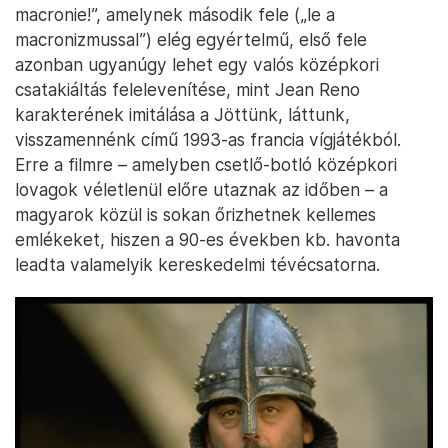
macronie!”, amelynek második fele („le a
macronizmussal”) elég egyértelmű, első fele
azonban ugyanúgy lehet egy valós középkori
csatakiáltás felelevenítése, mint Jean Reno
karakterének imitálása a Jöttünk, láttunk,
visszamennénk című 1993-as francia vígjátékból.
Erre a filmre – amelyben csetlő-botló középkori
lovagok véletlenül előre utaznak az időben – a
magyarok közül is sokan őrizhetnek kellemes
emlékeket, hiszen a 90-es években kb. havonta
leadta valamelyik kereskedelmi tévécsatorna.