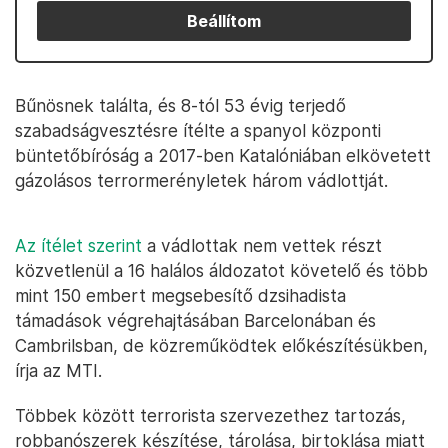
Beállítom
Bűnösnek találta, és 8-tól 53 évig terjedő
szabadságvesztésre ítélte a spanyol központi
büntetőbíróság a 2017-ben Katalóniában elkövetett
gázolásos terrormerényletek három vádlottját.
Az ítélet szerint
a vádlottak nem vettek részt
közvetlenül a 16 halálos áldozatot követelő és több
mint 150 embert megsebesítő dzsihadista
támadások végrehajtásában Barcelonában és
Cambrilsban, de közreműködtek előkészítésükben,
írja az MTI.
Többek között terrorista szervezethez tartozás,
robbanószerek készítése, tárolása, birtoklása miatt