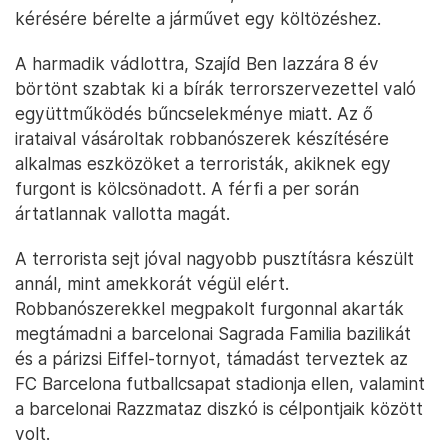
kérésére bérelte a járművet egy költözéshez.
A harmadik vádlottra, Szajíd Ben Iazzára 8 év
börtönt szabtak ki a bírák terrorszervezettel való
együttműködés bűncselekménye miatt. Az ő
irataival vásároltak robbanószerek készítésére
alkalmas eszközöket a terroristák, akiknek egy
furgont is kölcsönadott. A férfi a per során
ártatlannak vallotta magát.
A terrorista sejt jóval nagyobb pusztításra készült
annál, mint amekkorát végül elért.
Robbanószerekkel megpakolt furgonnal akarták
megtámadni a barcelonai Sagrada Familia bazilikát
és a párizsi Eiffel-tornyot, támadást terveztek az
FC Barcelona futballcsapat stadionja ellen, valamint
a barcelonai Razzmataz diszkó is célpontjaik között
volt.