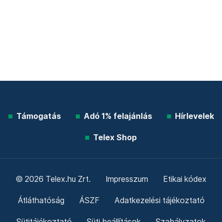
Támogatás
Adó 1% felajánlás
Hírlevelek
Telex Shop
© 2026 Telex.hu Zrt.
Impresszum
Etikai kódex
Átláthatóság
ÁSZF
Adatkezelési tájékoztató
Sütitájékoztató
Süti beállítások
Szabályzatok