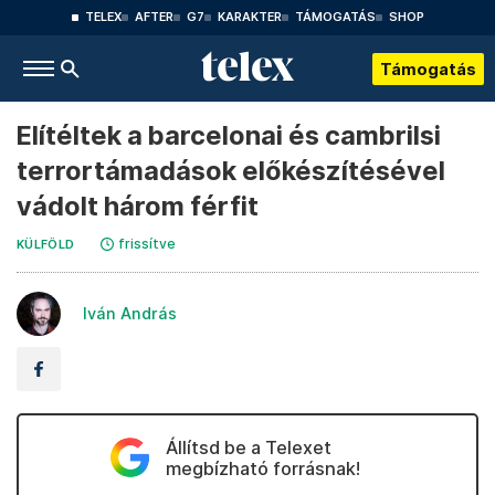
TELEX
AFTER
G7
KARAKTER
TÁMOGATÁS
SHOP
Támogatás
Elítéltek a barcelonai és cambrilsi
terrortámadások előkészítésével
vádolt három férfit
frissítve
KÜLFÖLD
Iván András
Állítsd be a Telexet
megbízható forrásnak!