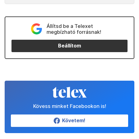
Állítsd be a Telexet
megbízható forrásnak!
Beállítom
Kövess minket Facebookon is!
Követem!