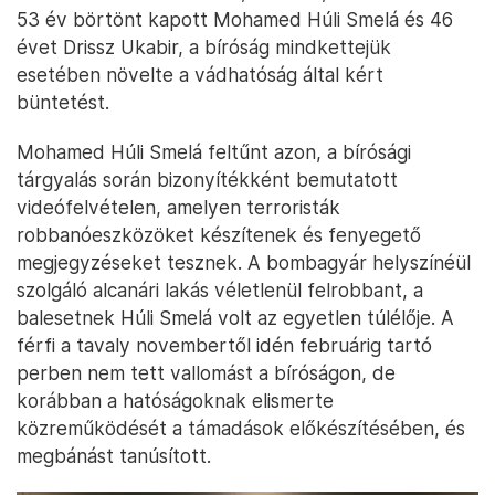
53 év börtönt kapott Mohamed Húli Smelá és 46
évet Drissz Ukabir, a bíróság mindkettejük
esetében növelte a vádhatóság által kért
büntetést.
Mohamed Húli Smelá feltűnt azon, a bírósági
tárgyalás során bizonyítékként bemutatott
videófelvételen, amelyen terroristák
robbanóeszközöket készítenek és fenyegető
megjegyzéseket tesznek. A bombagyár helyszínéül
szolgáló alcanári lakás véletlenül felrobbant, a
balesetnek Húli Smelá volt az egyetlen túlélője. A
férfi a tavaly novembertől idén februárig tartó
perben nem tett vallomást a bíróságon, de
korábban a hatóságoknak elismerte
közreműködését a támadások előkészítésében, és
megbánást tanúsított.