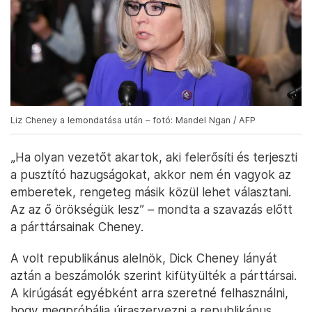
Liz Cheney a lemondatása után – fotó: Mandel Ngan / AFP
„Ha olyan vezetőt akartok, aki felerősíti és terjeszti
a pusztító hazugságokat, akkor nem én vagyok az
emberetek, rengeteg másik közül lehet választani.
Az az ő örökségük lesz” – mondta a szavazás előtt
a párttársainak Cheney.
A volt republikánus alelnök, Dick Cheney lányát
aztán a beszámolók szerint kifütyülték a párttársai.
A kirúgását egyébként arra szeretné felhasználni,
hogy megpróbálja újraszervezni a republikánus