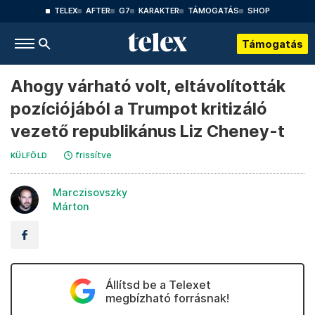
TELEX
AFTER
G7
KARAKTER
TÁMOGATÁS
SHOP
Támogatás
Ahogy várható volt, eltávolították
pozíciójából a Trumpot kritizáló
vezető republikánus Liz Cheney-t
frissítve
KÜLFÖLD
Marczisovszky
Márton
Állítsd be a Telexet
megbízható forrásnak!