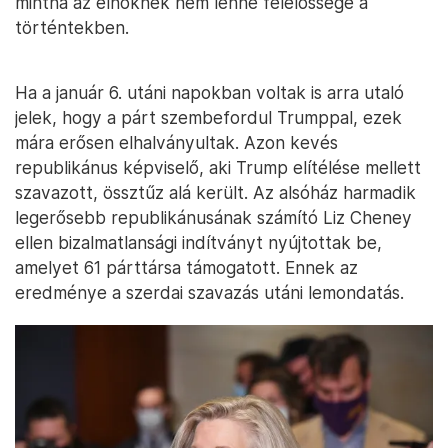
mintha az elnöknek nem lenne felelőssége a
történtekben.
Ha a január 6. utáni napokban voltak is arra utaló
jelek, hogy a párt szembefordul Trumppal, ezek
mára erősen elhalványultak. Azon kevés
republikánus képviselő, aki Trump elítélése mellett
szavazott, össztűz alá került. Az alsóház harmadik
legerősebb republikánusának számító Liz Cheney
ellen bizalmatlansági indítványt nyújtottak be,
amelyet 61 párttársa támogatott. Ennek az
eredménye a szerdai szavazás utáni lemondatás.