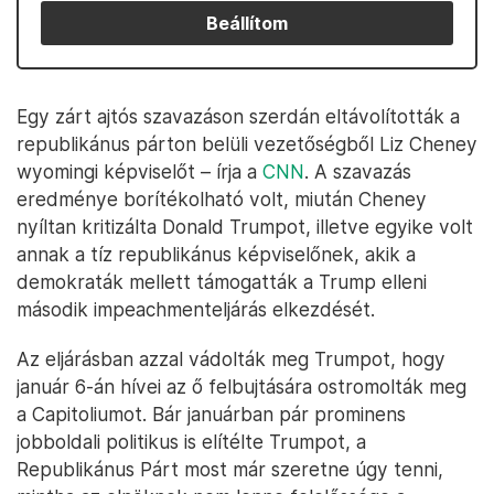
Beállítom
Egy zárt ajtós szavazáson szerdán eltávolították a
republikánus párton belüli vezetőségből Liz Cheney
wyomingi képviselőt – írja a
CNN
. A szavazás
eredménye borítékolható volt, miután Cheney
nyíltan kritizálta Donald Trumpot, illetve egyike volt
annak a tíz republikánus képviselőnek, akik a
demokraták mellett támogatták a Trump elleni
második impeachmenteljárás elkezdését.
Az eljárásban azzal vádolták meg Trumpot, hogy
január 6-án hívei az ő felbujtására ostromolták meg
a Capitoliumot. Bár januárban pár prominens
jobboldali politikus is elítélte Trumpot, a
Republikánus Párt most már szeretne úgy tenni,