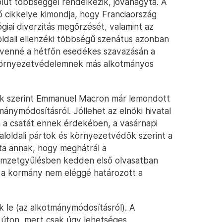
lút többséggel rendelkezik, jóváhagyta. A
ő cikkelye kimondja, hogy Franciaország
ógiai diverzitás megőrzését, valamint az
boldali ellenzéki többségű szenátus azonban
 kivenné a hétfőn esedékes szavazásán a
 környezetvédelemnek más alkotmányos
ek szerint Emmanuel Macron már lemondott
mánymódosításról. Jóllehet az elnöki hivatal
ja a csatát ennek érdekében, a vasárnapi
loldali pártok és környezetvédők szerint a
ta annak, hogy meghátrál a
nemzetgyűlésben kedden első olvasatban
gy a kormány nem eléggé határozott a
 le (az alkotmánymódosításról). A
 úton, mert csak úgy lehetséges