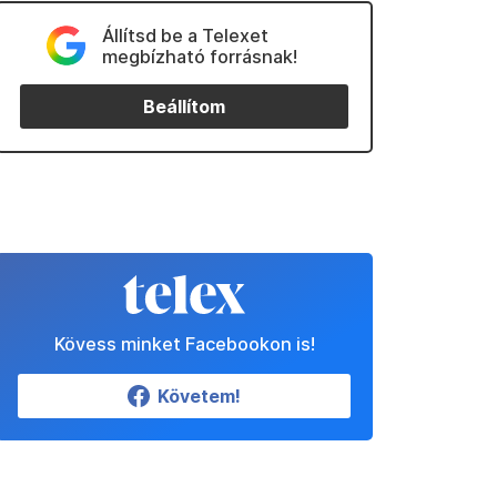
Állítsd be a Telexet
megbízható forrásnak!
Beállítom
Kövess minket Facebookon is!
Követem!