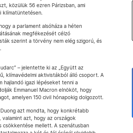
szt, közülük 56 ezren Párizsban, ami
i klímatüntetésen.
, hogy a parlament alsóháza a héten
sátásának megfékezését célzó
ták szerint a törvény nem elég szigorú, és
.
udarc” – jelentette ki az „Együtt az
ű, klímavédelmi aktivistákból álló csoport. A
hajlandó igazi lépéseket tenni a
vádolják Emmanuel Macron elnököt, hogy
ot, amelyen 150 civil hónapokig dolgozott.
or Duong azt mondta, hogy konkrétabb
, valamint azt, hogy az országok
s csökkentése mellett. A szenátusban
tartalmazza a két és fél óránál rövidebb