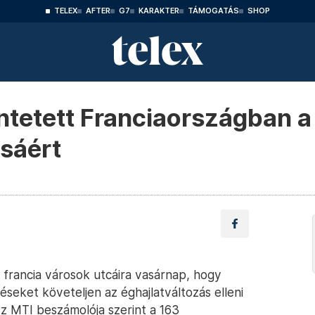
TELEX
AFTER
G7
KARAKTER
TÁMOGATÁS
SHOP
ntetett Franciaországban a
sáért
 francia városok utcáira vasárnap, hogy
seket követeljen az éghajlatváltozás elleni
Az MTI beszámolója szerint a 163