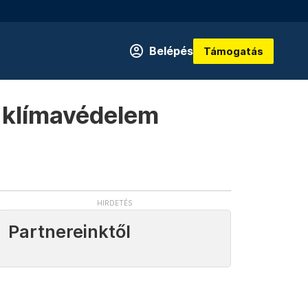
Belépés
Támogatás
 klímavédelem
Partnereinktől