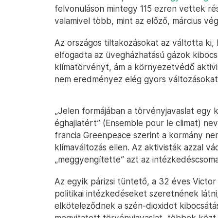
felvonuláson mintegy 115 ezren vettek ré
valamivel több, mint az előző, március vég
Az országos tiltakozásokat az váltotta ki
elfogadta az üvegházhatású gázok kiboc
klímatörvényt, ám a környezetvédő aktivis
nem eredményez elég gyors változásokat
„Jelen formájában a törvényjavaslat egy k
éghajlatért” (Ensemble pour le climat) nev
francia Greenpeace szerint a kormány nem 
klímaváltozás ellen. Az aktivisták azzal 
„meggyengítette” azt az intézkedéscsomag
Az egyik párizsi tüntető, a 32 éves Vict
politikai intézkedéseket szeretnének látni
elköteleződnek a szén-dioxidot kibocsátá
megvitatott törvényjavaslat, többek közt 