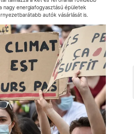
t a nagy energiafogyasztású épületek
örnyezetbarátabb autók vásárlását is.