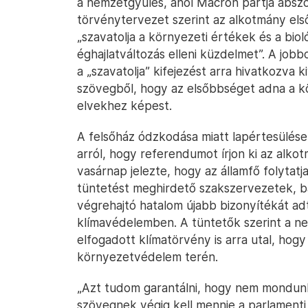
a nemzetgyűlés, ahol Macron pártja abszo
törvénytervezet szerint az alkotmány els
„szavatolja a környezeti értékek és a biol
éghajlatváltozás elleni küzdelmet”. A job
a „szavatolja” kifejezést arra hivatkozva
szövegből, hogy az elsőbbséget adna a
elvekhez képest.
A felsőház ódzkodása miatt lapértesülés
arról, hogy referendumot írjon ki az alkot
vasárnap jelezte, hogy az államfő folytat
tüntetést meghirdető szakszervezetek, ba
végrehajtó hatalom újabb bizonyítékát ad
klímavédelemben. A tüntetők szerint a 
elfogadott klímatörvény is arra utal, ho
környezetvédelem terén.
„Azt tudom garantálni, hogy nem mondunk
szövegnek végig kell mennie a parlamenti