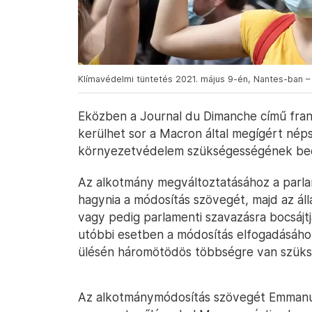
Klímavédelmi tüntetés 2021. május 9-én, Nantes-ban 
Eközben a Journal du Dimanche című franc
kerülhet sor a Macron által megígért nép
környezetvédelem szükségességének beem
Az alkotmány megváltoztatásához a parlam
hagynia a módosítás szövegét, majd az ál
vagy pedig parlamenti szavazásra bocsájt
utóbbi esetben a módosítás elfogadásáho
ülésén háromötödös többségre van szükség
Az alkotmánymódosítás szövegét Emman