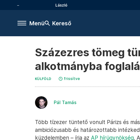
László
Menü
Kereső
Százezres tömeg tü
alkotmányba foglalá
frissítve
KÜLFÖLD
Pál Tamás
Több tízezer tüntető vonult Párizs és más
ambiciózusabb és határozottabb intézkedé
küzdelemben – írja az
AP hírügynökség
. 