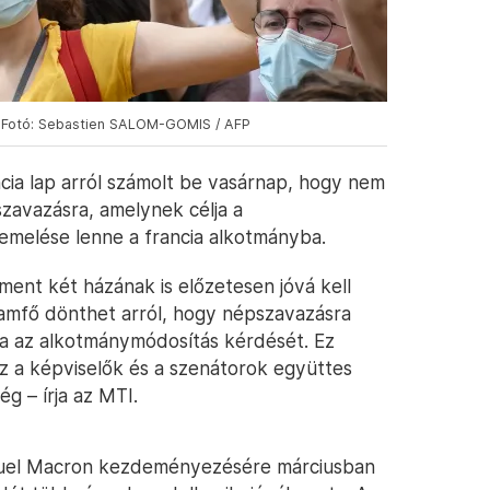
– Fotó: Sebastien SALOM-GOMIS / AFP
ia lap arról számolt be vasárnap, hogy nem
szavazásra, amelynek célja a
elése lenne a francia alkotmányba.
ent két házának is előzetesen jóvá kell
lamfő dönthet arról, hogy népszavazásra
ja az alkotmánymódosítás kérdését. Ez
z a képviselők és a szenátorok együttes
 – írja az MTI.
uel Macron kezdeményezésére márciusban