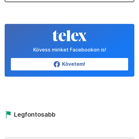
Kövess minket Facebookon is!
Követem!
Legfontosabb