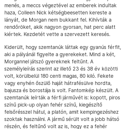
menés, a meccs végeztével az emberek indultak
haza, Colleen Nick kétségbeesetten kereste a
lányát, de Morgan nem bukkant fel. Kihívták a
rendőröket, akik nagyon gyorsan, hat perc alatt
kiértek. Kezdetét vette a szervezett keresés.
Kiderült, hogy szemtanúk láttak egy gyanús férfit,
aki a pályánál figyelte a gyerekeket. Mind a két,
Morgannel játszó gyereknek feltűnt. A
személyleírás szerint az illető 23 és 38 év közötti
volt, körülbelül 180 centi magas, 80 kiló. Fekete
vagy enyhén őszülő haját hátrafésülve hordta,
bajusza és borostája is volt. Fantomkép készült. A
szemtanúk leírták a férfi járművét is: kopott, piros
színű pick-up olyan fehér színű, kiegészítő
felsőrésszel hátul, a platón, amit kempingezéshez
szoktak használni. A jármű sérült volt a jobb hátsó
részén, és feltűnő volt az is, hogy ez a fehér