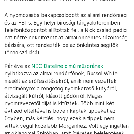
A nyomozásba bekapcsolódott az állami rendőrség
és az FBI is. Egy helyi bírósági tárgyalóteremben
telefonközpontot állítottak fel, a Nick család pedig
hat hétre beköltözött az almai önkéntes tűzoltóság
bázisára, ott rendezték be az önkéntes segítők
főhadiszállását.
Pár éve az
NBC Dateline című műsorának
nyilatkozva az almai rendőrfőnök, Russel White
mesélt az erőfeszítésekről, amik nem vezettek
eredményre: a rengeteg nyomkereső kutyáról,
átvizsgált kútról, kiásott gödörről. Magas
nyomravezetői díjat is kitűztek. Több mint két
évtized elteltével is bőven kaptak tippeket az
ügyben, más kérdés, hogy ezek a tippek nem
vittek végül közelebb Morganhez. Volt egy ingatlan
az oklahomai Spiróban, amit ígéretes bejelentések