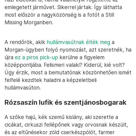
emlegetett járművet. Sikerrel jártak. Így láthatta
most először a nagyközönség is a fotót a Still
Missing Morganben.
A rendőrök, akik
hullámvasútnak élték meg
a
Morgan-ügyben folyó nyomozást, azt szeretnék, ha
újra
ez a piros pick-up
kerülne a figyelem
középpontjába. Felismeri valaki? Kiderül, kié volt?
Úgy érzik, most a bemutatónak köszönhetően ismét
felfelé kezdtek haladni a képzeletbeli
hullámvasúton.
Rózsaszín lufik és szentjánosbogarak
A szőke hajú, kék szemű kislány, aki szerette a
cicákat, cirkuszi fellépőnek vagy orvosnak készült,
és az eltűnésekor zöld cserkészpólót, farmer