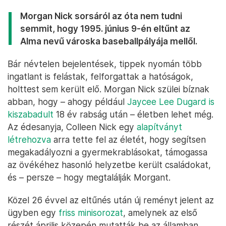
Morgan Nick sorsáról az óta nem tudni
semmit, hogy 1995. június 9-én eltűnt az
Alma nevű városka baseballpályája mellől.
Bár névtelen bejelentések, tippek nyomán több
ingatlant is felástak, felforgattak a hatóságok,
holttest sem került elő. Morgan Nick szülei bíznak
abban, hogy – ahogy például
Jaycee Lee Dugard is
kiszabadult
18 év rabság után – életben lehet még.
Az édesanyja, Colleen Nick egy
alapítványt
létrehozva
arra tette fel az életét, hogy segítsen
megakadályozni a gyermekrablásokat, támogassa
az övékéhez hasonló helyzetbe került családokat,
és – persze – hogy megtalálják Morgant.
Közel 26 évvel az eltűnés után új reményt jelent az
ügyben egy
friss minisorozat
, amelynek az első
részét április közepén mutatták be az államban.