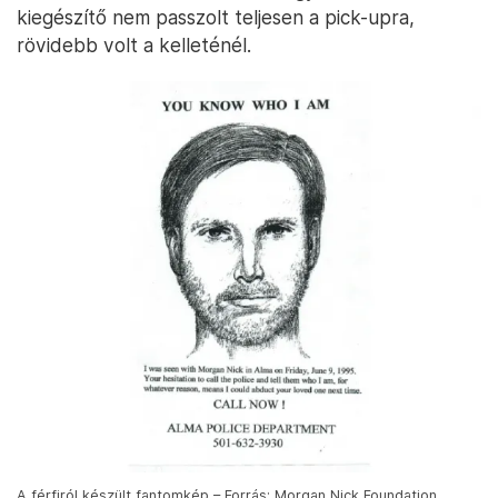
kiegészítő nem passzolt teljesen a pick-upra,
rövidebb volt a kelleténél.
A férfiról készült fantomkép – Forrás: Morgan Nick Foundation