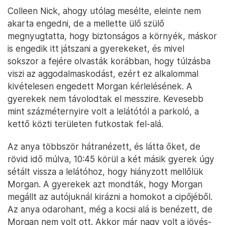
Colleen Nick, ahogy utólag mesélte, eleinte nem
akarta engedni, de a mellette ülő szülő
megnyugtatta, hogy biztonságos a környék, máskor
is engedik itt játszani a gyerekeket, és mivel
sokszor a fejére olvasták korábban, hogy túlzásba
viszi az aggodalmaskodást, ezért ez alkalommal
kivételesen engedett Morgan kérlelésének. A
gyerekek nem távolodtak el messzire. Kevesebb
mint százméternyire volt a lelátótól a parkoló, a
kettő közti területen futkostak fel-alá.
Az anya többször hátranézett, és látta őket, de
rövid idő múlva, 10:45 körül a két másik gyerek úgy
sétált vissza a lelátóhoz, hogy hiányzott mellőlük
Morgan. A gyerekek azt mondták, hogy Morgan
megállt az autójuknál kirázni a homokot a cipőjéből.
Az anya odarohant, még a kocsi alá is benézett, de
Morgan nem volt ott. Akkor már nagy volt a jövés-