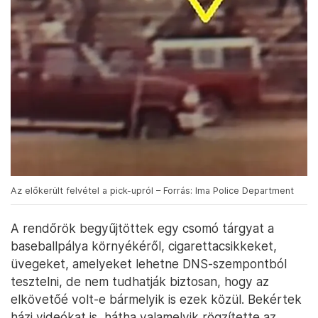
Az előkerült felvétel a pick-upról – Forrás: lma Police Department
A rendőrök begyűjtöttek egy csomó tárgyat a
baseballpálya környékéről, cigarettacsikkeket,
üvegeket, amelyeket lehetne DNS-szempontból
tesztelni, de nem tudhatják biztosan, hogy az
elkövetőé volt-e bármelyik is ezek közül. Bekértek
házi videókat is, hátha valamelyik rögzítette az