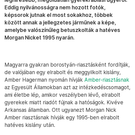
Eddig nyilvánosságra nem hozott fotók,
képsorok jutnak el most sokakhoz, többek
között annak a jellegzetes járműnek a képe,
amelybe valószínűleg betuszkolták a hatéves
Morgan Nicket 1995 nyarán.
Magyarra gyakran borostyán-riasztásként fordítják,
de valójában egy elrabolt és meggyilkolt kislány,
Amber Hagerman nyomán hívják
Amber-riasztásnak
az Egyesült Államokban azt az intézkedéscsomagot,
ami életbe lép, amikor veszélyben lévő, elrabolt
gyerekek miatt riadót fújnak a hatóságok. Kivéve
Arkansas államban. Ott ugyanezt Morgan Nick
Amber riasztásnak hívják egy 1995-ben elrabolt
hatéves kislány után.