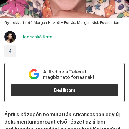
Gyerekkori fotó Morgan Nickről – Forrás: Morgan Nick Foundation
Janecskó Kata
Állítsd be a Telexet
megbízható forrásnak!
Beállítom
Április közepén bemutatták Arkansasban egy új
dokumentumsorozat első részét az állam
leghíresebb, megoldatlan gyerekrablási ügyéről.