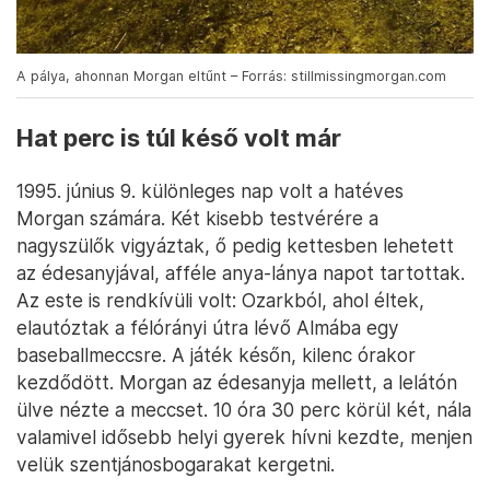
A pálya, ahonnan Morgan eltűnt – Forrás: stillmissingmorgan.com
Hat perc is túl késő volt már
1995. június 9. különleges nap volt a hatéves
Morgan számára. Két kisebb testvérére a
nagyszülők vigyáztak, ő pedig kettesben lehetett
az édesanyjával, afféle anya-lánya napot tartottak.
Az este is rendkívüli volt: Ozarkból, ahol éltek,
elautóztak a félórányi útra lévő Almába egy
baseballmeccsre. A játék későn, kilenc órakor
kezdődött. Morgan az édesanyja mellett, a lelátón
ülve nézte a meccset. 10 óra 30 perc körül két, nála
valamivel idősebb helyi gyerek hívni kezdte, menjen
velük szentjánosbogarakat kergetni.