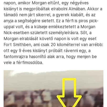
napon, amikor Morgan eltűnt, egy négyéves
kislányt is megpróbáltak elrabolni Almában. Akkor a
támadó nem járt sikerrel, a gyerek kiabált, és az
anyja a segítségére sietett. Ez a férfi is piros pick-
uppal volt, és a külseje emlékeztetett a Morgan
Nick-esetben született személyleírásra. Sőt, a
Morgan elrablását követő napon is volt egy eset
Fort Smithben, ami csak 20 kilométerrel van arrébb:
ott egy 9 éves kislányt próbált rávenni egy, a
fantomrajzra hasonlító alak arra, hogy menjen be
vele a férfimosdóba.