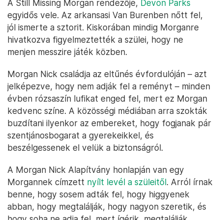
A Still Missing Morgan rendezője,
Devon Parks
egyidős vele. Az arkansasi Van Burenben nőtt fel,
jól ismerte a sztorit. Kiskorában mindig Morganre
hivatkozva figyelmeztették a szülei, hogy ne
menjen messzire játék közben.
Morgan Nick családja az eltűnés évfordulóján – azt
jelképezve, hogy nem adják fel a reményt – minden
évben rózsaszín lufikat enged fel, mert ez Morgan
kedvenc színe. A közösségi médiában arra szokták
buzdítani ilyenkor az embereket, hogy fogjanak pár
szentjánosbogarat a gyerekeikkel, és
beszélgessenek el velük a biztonságról.
A Morgan Nick Alapítvány honlapján van egy
Morgannek címzett
nyílt levél a szüleitől
. Arról írnak
benne, hogy sosem adták fel, hogy higgyenek
abban, hogy megtalálják, hogy nagyon szeretik, és
hogy soha ne adja fel, mert ígérik, megtalálják.