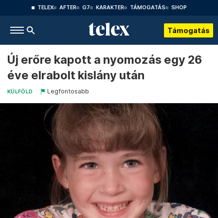
TELEX
AFTER
G7
KARAKTER
TÁMOGATÁS
SHOP
Támogatás
Új erőre kapott a nyomozás egy 26
éve elrabolt kislány után
Legfontosabb
KÜLFÖLD