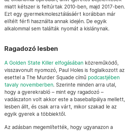
miatt kétszer is feltúrtak 2010-ben, majd 2017-ben.
Ezt egy gyermekmolesztálásáért korábban már
elítélt férfi használta annak idején. De egyik
alkalommal sem találták nyomát a kislánynak.
Ragadozó lesben
A Golden State Killer elfogásában
közreműködő,
visszavonult nyomozó, Paul Holes is foglalkozott az
esettel a The Murder Squade című
podcastjében
tavaly novemberben
. Szerinte minden arra utal,
hogy a gyerekrabló – mint egy ragadozó –
vadászaton volt akkor este a baseballpálya mellett,
lesben állt, és csak arra várt, mikor szakad le az
egyik gyerek a többiektől.
Az adásban megemlítették, hogy ugyanazon a