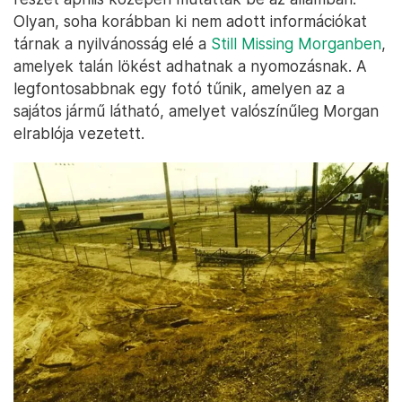
Olyan, soha korábban ki nem adott információkat
tárnak a nyilvánosság elé a
Still Missing Morganben
,
amelyek talán lökést adhatnak a nyomozásnak. A
legfontosabbnak egy fotó tűnik, amelyen az a
sajátos jármű látható, amelyet valószínűleg Morgan
elrablója vezetett.