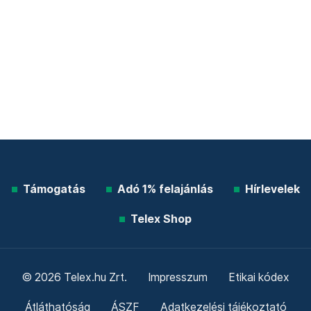
Támogatás
Adó 1% felajánlás
Hírlevelek
Telex Shop
© 2026 Telex.hu Zrt.
Impresszum
Etikai kódex
Átláthatóság
ÁSZF
Adatkezelési tájékoztató