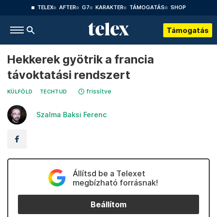
TELEX
AFTER
G7
KARAKTER
TÁMOGATÁS
SHOP
Támogatás
Hekkerek gyötrik a francia
távoktatási rendszert
frissítve
KÜLFÖLD
TECHTUD
Szalma Baksi Ferenc
Állítsd be a Telexet
megbízható forrásnak!
Beállítom