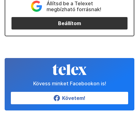
Állítsd be a Telexet
megbízható forrásnak!
Beállítom
Kövess minket Facebookon is!
Követem!