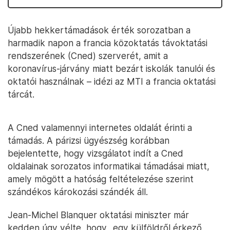
Újabb hekkertámadások érték sorozatban a
harmadik napon a francia közoktatás távoktatási
rendszerének (Cned) szerverét, amit a
koronavírus-járvány miatt bezárt iskolák tanulói és
oktatói használnak – idézi az MTI a francia oktatási
tárcát.
A Cned valamennyi internetes oldalát érinti a
támadás. A párizsi ügyészség korábban
bejelentette, hogy vizsgálatot indít a Cned
oldalainak sorozatos informatikai támadásai miatt,
amely mögött a hatóság feltételezése szerint
szándékos károkozási szándék áll.
Jean-Michel Blanquer oktatási miniszter már
kedden úgy vélte, hogy „egy külföldről érkező