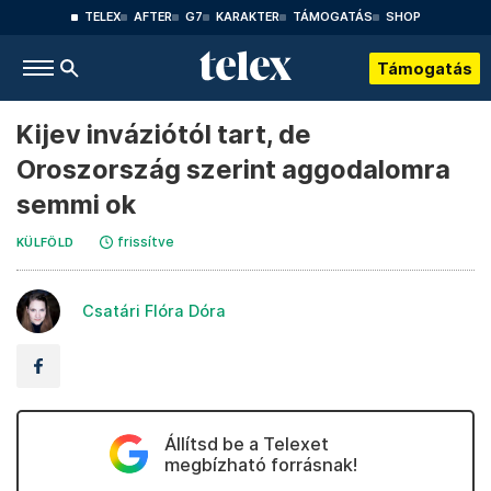
TELEX
AFTER
G7
KARAKTER
TÁMOGATÁS
SHOP
Támogatás
Kijev inváziótól tart, de
Oroszország szerint aggodalomra
semmi ok
frissítve
KÜLFÖLD
Csatári Flóra Dóra
Állítsd be a Telexet
megbízható forrásnak!