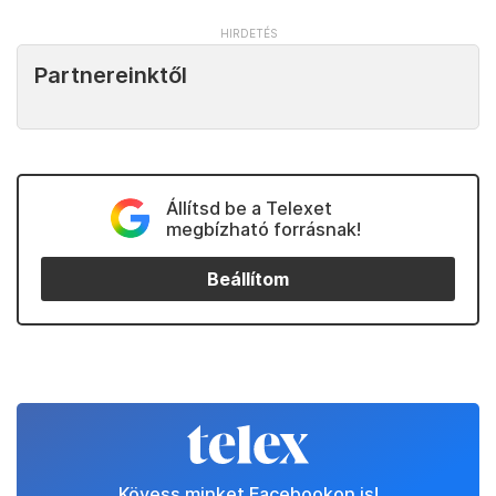
Partnereinktől
Állítsd be a Telexet
megbízható forrásnak!
Beállítom
Kövess minket Facebookon is!