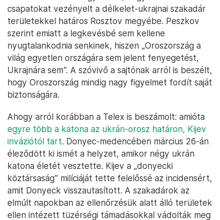
csapatokat vezényelt a délkelet-ukrajnai szakadár
területekkel határos Rosztov megyébe. Peszkov
szerint emiatt a legkevésbé sem kellene
nyugtalankodnia senkinek, hiszen „Oroszország a
világ egyetlen országára sem jelent fenyegetést,
Ukrajnára sem”. A szóvivő a sajtónak arról is beszélt,
hogy Oroszország mindig nagy figyelmet fordít saját
biztonságára.
Ahogy arról korábban a Telex is beszámolt: amióta
egyre több a katona az ukrán-orosz határon, Kijev
inváziótól tart
. Donyec-medencében március 26-án
éleződött ki ismét a helyzet, amikor négy ukrán
katona életét vesztette. Kijev a „donyecki
köztársaság” milíciáját tette felelőssé az incidensért,
amit Donyeck visszautasított. A szakadárok az
elmúlt napokban az ellenőrzésük alatt álló területek
ellen intézett tüzérségi támadásokkal vádolták meg