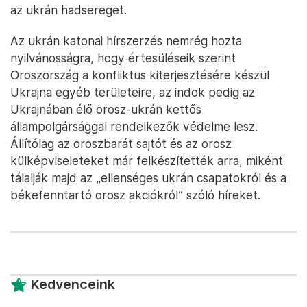
az ukrán hadsereget.
Az ukrán katonai hírszerzés nemrég hozta
nyilvánosságra, hogy értesüléseik szerint
Oroszország a konfliktus kiterjesztésére készül
Ukrajna egyéb területeire, az indok pedig az
Ukrajnában élő orosz-ukrán kettős
állampolgársággal rendelkezők védelme lesz.
Állítólag az oroszbarát sajtót és az orosz
külképviseleteket már felkészítették arra, miként
tálalják majd az „ellenséges ukrán csapatokról és a
békefenntartó orosz akciókról” szóló híreket.
Kedvenceink