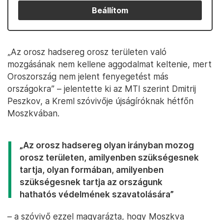
Beállítom
„Az orosz hadsereg orosz területen való
mozgásának nem kellene aggodalmat keltenie, mert
Oroszország nem jelent fenyegetést más
országokra” – jelentette ki az MTI szerint Dmitrij
Peszkov, a Kreml szóvivője újságíróknak hétfőn
Moszkvában.
„Az orosz hadsereg olyan irányban mozog
orosz területen, amilyenben szükségesnek
tartja, olyan formában, amilyenben
szükségesnek tartja az országunk
hathatós védelmének szavatolására”
– a szóvivő ezzel magyarázta, hogy Moszkva