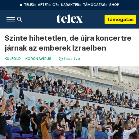
TELEX
AFTER
G7
KARAKTER
TÁMOGATÁS
SHOP
Támogatás
Szinte hihetetlen, de újra koncertre
járnak az emberek Izraelben
frissítve
KÜLFÖLD
KORONAVÍRUS