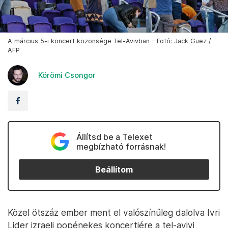
A március 5-i koncert közönsége Tel-Avivban – Fotó: Jack Guez /
AFP
Körömi Csongor
Állítsd be a Telexet
megbízható forrásnak!
Beállítom
Közel ötszáz ember ment el valószínűleg dalolva Ivri
Lider izraeli popénekes koncertjére a tel-avivi