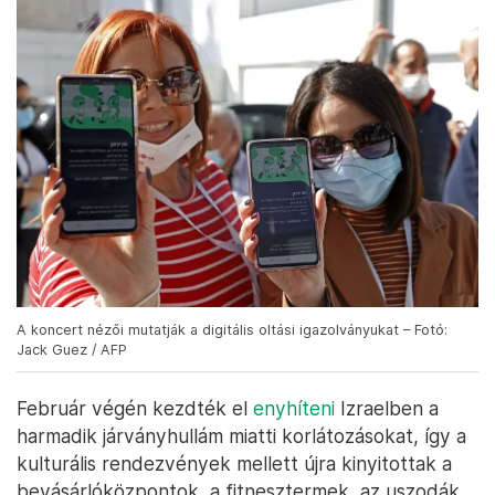
A koncert nézői mutatják a digitális oltási igazolványukat – Fotó:
Jack Guez / AFP
Február végén kezdték el
enyhíteni
Izraelben a
harmadik járványhullám miatti korlátozásokat, így a
kulturális rendezvények mellett újra kinyitottak a
bevásárlóközpontok, a fitnesztermek, az uszodák