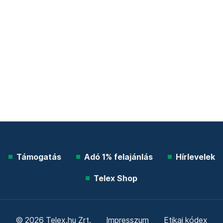
Támogatás
Adó 1% felajánlás
Hírlevelek
Telex Shop
© 2026 Telex.hu Zrt.
Impresszum
Etikai kódex