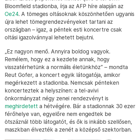
Bloomfield stadionba, írja az AFP híre alapján az
Oe24
. A tömeges oltásoknak köszönhetően ugyanis
újra lehet tömegrendezvényeket tartani az
országban – igaz, a péntek esti koncertre csak
oltási igazolvánnyal lehetett bejutni.
„Ez nagyon menő. Annyira boldog vagyok.
Remélem, hogy ez a kezdete annak, hogy
visszatérhetünk a normális életünkhöz” – mondta
Reut Gofer, a koncert egyik látogatója, amikor
megérkezett a stadionba. Nemcsak pénteken
koncerteztek a helyszínen: a tel-avivi
önkormányzat négy zenei rendezvényt is
meghirdetett
a hétvégére. Bár a stadionnak 30 ezer
férőhelye van, egyelőre nem engedtek be
ötszáznál több látogatót, és ők is inkább szellősen,
maszkban élvezték a zenét a középső szektorban.